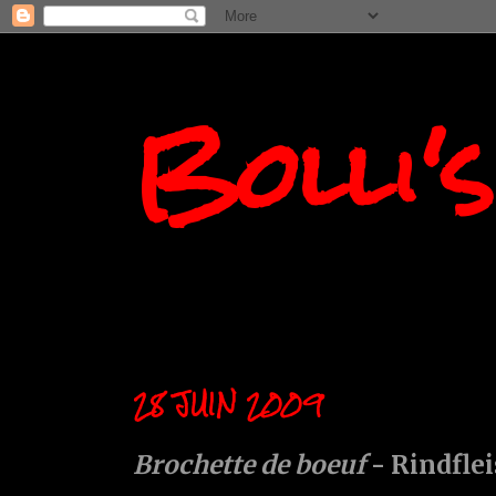
Bolli'
28 JUIN 2009
Brochette de boeuf
- Rindfle