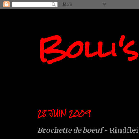
Bolli'
28 JUIN 2009
Brochette de boeuf
- Rindfle