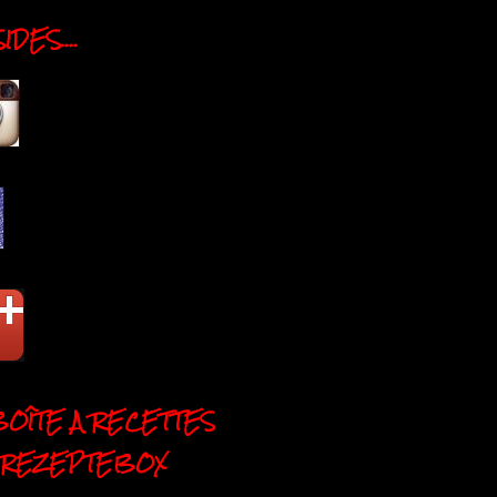
DES....
BOÎTE A RECETTES
 REZEPTEBOX