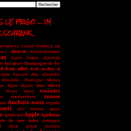
 LE FRIGO .... IM
LSCHRANK
ngörmüs-Le Canard Hamburg
Aal
Abricot
once
Adventskalender
au
Agnès Paquet
Agnolotti
Agrapart Champagne
rt
Ail des
il frais
aillet
Aïoli
airelles
AJ
Alain Passard
Alba
Alexander
Alexandre Chartogne
Alfonso
Allard
ino
Algen
Algues
Aline
Amandes
Alvaro Yanez
Ananas
na
Amelanchiers
Anchois
Aneth
ade
anguille
pasti
AOC Ventoux
Apero
o
Apple
Aprikose
Apfelbrand
née de mer
Arles
Armagnac
nd Arnal
Arneis
Arretxea