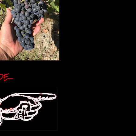
E....