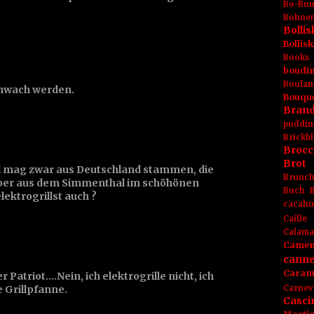
Bo-Bu
Bohnen
Boll
Bolli
Books
boudin
Boulan
chwach werden.
Bouqu
Brand
puddin
Brickbl
Brocc
Brot
nd mag zwar aus Deutschland stammen, die
Brunc
aber aus dem Simmenthal im schöhönen
Buch
ektrogrillst auch ?
cacahu
Caille
Calama
Camem
canne
Caram
 Patriot....Nein, ich elektrogrille nicht, ich
 Grillpfanne.
Carnev
Casci