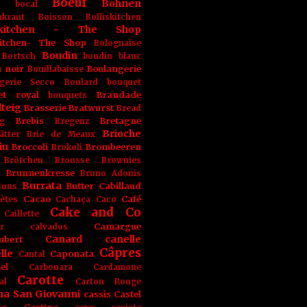
Boeuf
Bohnen
n
bocal
kraut
Boisson
Bolliskitchen
iskitchen - The Shop
skitchen- The Shop
Bolognaise
Boudin
Bortsch
boudin blanc
 noir
Boulangerie
Bouillabaisse
gerie Secco
Boulard
bouquet
et royal
Brandade
bouquets
teig
Brasserie
Bratwurst
Bread
Brebis
Bretagne
g
Bregenz
Brioche
ätter
Brie de Meaux
iu
Broccoli
Brombeeren
Brokoli
Brötchen
Brousse
Brownies
Brunnenkresse
h
Bruno Adonis
Burrata
Butter
Cabillaud
Buns
Cacao
Café
ètes
Cachaça
Caco
Cake and Co
Caillette
Camargue
r
calvados
Canard
canelle
bert
Câpres
lle
Caponata
Cantal
el
Carbonara
Cardamone
Carotte
al
Carton Rouge
na San Giovanni
cassis
Castel