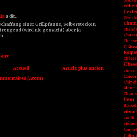
Marti
cébet
Cerfeu
lia
a dit…
Cévich
Cham
nschaffung einer Grillpfanne, Selberstecken
strengend (wird nie gemacht) aber ja
Chande
Chare
h.
Chasse
Châte
Roque
aire
Châtea
Chee
Accueil
Article plus ancien
chevre
Chicor
ommentaires (Atom)
Chipol
Blanc
Chou r
fleur
Bruxel
ciboul
confit
clémen
Sandw
Colin