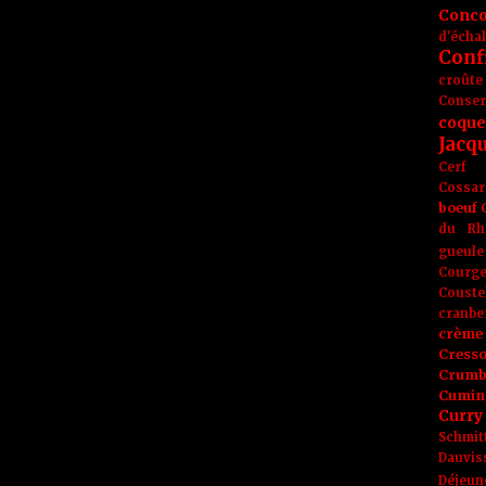
Conc
d'écha
Conf
croûte
Conse
coque
Jacq
Cerf
Cossar
boeuf
du Rh
gueule
Courge
Couste
cranbe
crème 
Cress
Crumb
Cumin
Curry
Schmit
Dauvis
Déjeun