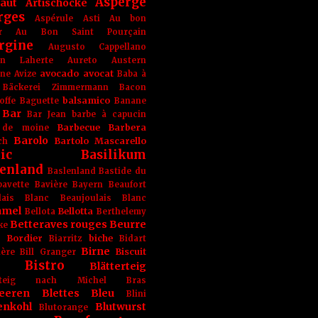
Asperge
haut
Artischocke
rges
Aspérule
Asti
Au bon
r
Au Bon Saint Pourçain
rgine
Augusto Cappellano
ien Laherte
Aureto
Austern
avocado
avocat
gne
Avize
Baba à
Bäckerei Zimmermann
Bacon
balsamico
offe
Baguette
Banane
Bar
Bar Jean
barbe à capucin
Barbecue
Barbera
 de moine
Barolo
Bartolo Mascarello
ch
ic
Basilikum
enland
Baslenland
Bastide du
bavette
Bavière
Bayern
Beaufort
lais Blanc
Beaujoulais Blanc
amel
Bellotta
Bellota
Berthelemy
Betteraves rouges
Beurre
ke
e Bordier
biche
Biarritz
Bidart
Birne
Biscuit
ière
Bill Granger
Bistro
Blätterteig
terteig nach Michel Bras
eeren
Blettes
Bleu
Blini
enkohl
Blutwurst
Blutorange