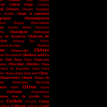
no
Castino
cave
caviste
tes
Céleri
Cèpe
Cerdant
il
Cérises
Cervelas
Cérisier
Chair à saucisse
e
Chablis
pagne
Champignons
Charcuterie
leur
Chapon
nte
Charlie Hebdo
Charlotte
Chataîgne
Châtaigne
las
Château de
au de Montfrin
fort
Château des Tours
uneuf-du-Pape
Cheddar
se
Chèvre
Cheesecake
Chicken and Co
uil
Chez Benoît
ée
Chili
China
Chipirons
Chine
Chocolat
Chorizo
atas
Chou
Chou de Bruxelles
Chou Frisé
Chou-
chou rouge
chou vert
ave
Choucroute
Choux
Choux de
les
Christophe Michalak
Citron
ette
Cidre
citron
Clafoutis
Clementinen
tines
clou de girofle
Club
Cochon
Coing
ich
Cocotte
Cologne
Comté
Colinot
colvert