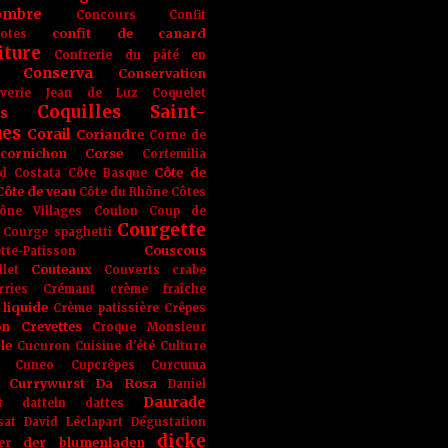
ombre
Concours
Confit
confit de canard
lotes
iture
Confrerie du pâté en
Conserva
Conservation
rverie Jean de Luz
Coquelet
Coquilles Saint-
s
ues
Corail
Coriandre
Corne de
cornichon
Corse
Cortemilia
Côte de
d
Costata
Côte Basque
Côte de veau
Côte du Rhône
Côtes
ône Villages
Coulon
Coup de
Courgette
Courge spaghetti
Couscous
tte-Patisson
Couteaux
llet
Couverts
crabe
rries
Crémant
crème fraîche
liquide
Crème patissière
Crêpes
on
Crevettes
Croque Monsieur
le
Cucuron
Cuisine d'été
Culture
Cuneo
Cupcrêpes
Curcuma
Currywurst
Da Rosa
Daniel
Daurade
t
datteln
dattes
sat
David Léclapart
Dégustation
dicke
der blumenladen
er