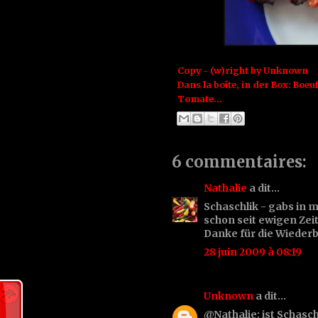
Copy - (w)right by
Unknown
Dans la boîte, in der Box:
Boeu
Tomate...
6 commentaires:
Nathalie
a dit…
Schaschlik - gabs in 
schon seit ewigen Ze
Danke für die Wieder
28 juin 2009 à 08:19
Unknown
a dit…
@Nathalie: ist Schasch