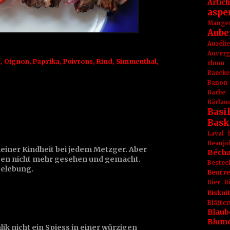
Artic
aspe
Mange
Aube
Aurél
Auver
f
,
Oignon
,
Paprika
,
Poivrons
,
Rind
,
Simmenthal
,
rhum
Baecke
Banon
Barbe
Bärlau
Basil
Bask
Laval
Beaujo
meiner Kindheit bei jedem Metzger. Aber
Béch
iten nicht mehr gesehen und gemacht.
Bestec
belebung.
Beurr
Bier
B
Biskuit
Blät
Blaub
Blum
lik nicht ein Spiess in einer würzigen