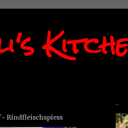
i's Kitch
...
- Rindfleischspiess