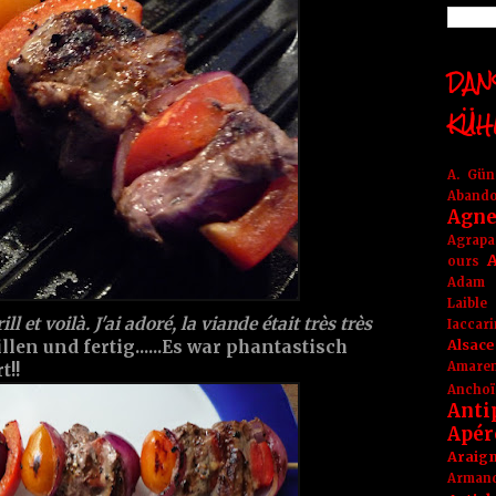
DANS
KÜH
A. Gü
Aband
Agne
Agrapa
A
ours
Adam
Laible
ill et voilà. J'ai adoré, la viande était très très
Iaccar
Alsace
llen und fertig......Es war phantastisch
Amare
t!!
Anchoï
Anti
Apér
Araig
Arma