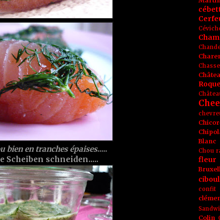
Marti
cébet
Cerfeu
Cévich
Cham
Chande
Chare
Chasse
Châte
Roque
Châtea
Chee
chevre
Chicor
Chipol
Blanc
u bien en tranches épaises
.....
Chou r
 Scheiben schneiden.....
fleur
Bruxel
ciboul
confit
clémen
Sandw
Colin