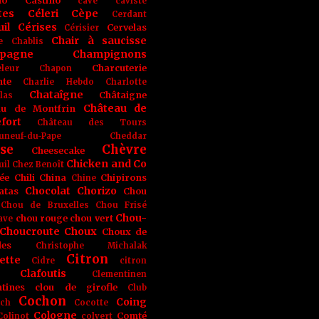
no
Castino
cave
caviste
tes
Céleri
Cèpe
Cerdant
il
Cérises
Cervelas
Cérisier
Chair à saucisse
e
Chablis
pagne
Champignons
Charcuterie
leur
Chapon
nte
Charlie Hebdo
Charlotte
Chataîgne
Châtaigne
las
Château de
au de Montfrin
fort
Château des Tours
uneuf-du-Pape
Cheddar
se
Chèvre
Cheesecake
Chicken and Co
uil
Chez Benoît
ée
Chili
China
Chipirons
Chine
Chocolat
Chorizo
atas
Chou
Chou de Bruxelles
Chou Frisé
Chou-
chou rouge
chou vert
ave
Choucroute
Choux
Choux de
les
Christophe Michalak
Citron
ette
Cidre
citron
Clafoutis
Clementinen
tines
clou de girofle
Club
Cochon
Coing
ich
Cocotte
Cologne
Comté
Colinot
colvert