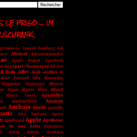
 LE FRIGO .... IM
LSCHRANK
ngörmüs-Le Canard Hamburg
Aal
Abricot
once
Adventskalender
au
Agnès Paquet
Agnolotti
Agrapart Champagne
rt
Ail des
il frais
aillet
Aïoli
airelles
AJ
Alain Passard
Alba
Alexander
Alexandre Chartogne
Alfonso
Allard
ino
Algen
Algues
Aline
Amandes
Alvaro Yanez
Ananas
na
Amelanchiers
Anchois
Aneth
ade
anguille
pasti
AOC Ventoux
Apero
o
Apple
Aprikose
Apfelbrand
née de mer
Arles
Armagnac
nd Arnal
Arneis
Arretxea