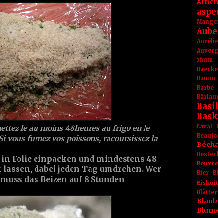
Artic
aspe
Mange
Aube
Aurél
Auver
rhum
Baecke
Banon
Barbe
Bärlau
Basil
Bask
Laval
mettez le au moins 48heures au frigo en le
Beaujo
 Si vous fumez vos poissons, racoursissez la
Béch
Bestec
in Folie einpacken und mindestens 48
Beurr
lassen, dabei jeden Tag umdrehen. Wer
Bier
B
 muss das Beizen auf 8 Stunden
Biskuit
Blät
Blaub
Blum