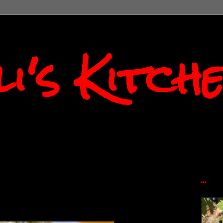
i's Kitch
...