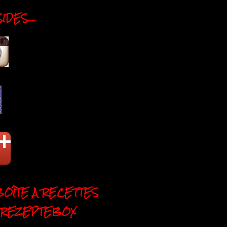
DES....
BOÎTE A RECETTES
 REZEPTEBOX