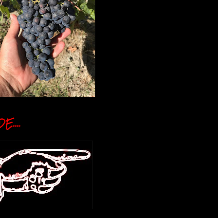
E....