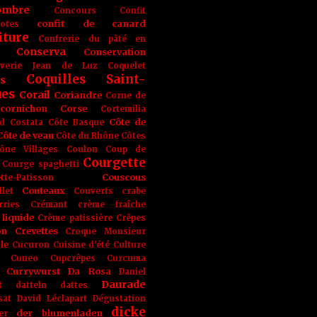
ombre
Concours
Confit
confit de canard
lotes
iture
Confrerie du pâté en
Conserva
Conservation
rverie Jean de Luz
Coquelet
Coquilles Saint-
s
ues
Corail
Coriandre
Corne de
cornichon
Corse
Cortemilia
Côte de
d
Costata
Côte Basque
Côte de veau
Côte du Rhône
Côtes
ône Villages
Coulon
Coup de
Courgette
Courge spaghetti
Couscous
tte-Patisson
Couteaux
llet
Couverts
crabe
rries
Crémant
crème fraîche
liquide
Crème patissière
Crêpes
on
Crevettes
Croque Monsieur
le
Cucuron
Cuisine d'été
Culture
Cuneo
Cupcrêpes
Curcuma
Currywurst
Da Rosa
Daniel
Daurade
t
datteln
dattes
sat
David Léclapart
Dégustation
dicke
der blumenladen
er