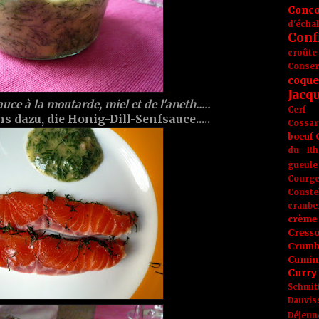
Conc
d'écha
Conf
croûte
Conse
coque
Jacq
uce à la moutarde, miel et de l'aneth.....
Cerf
s dazu, die Honig-Dill-Senfsauce.....
Cossar
boeuf
du Rh
gueule
Courge
Couste
cranbe
crème 
Cress
Crumb
Cumin
Curry
Schmit
Dauvis
Déjeun