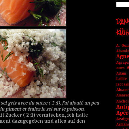
DANS
KÜH
A. Gü
Aband
Agne
Agrapa
A
ours
Adam
Laible
Iaccar
Alsace
Amare
Anchoï
l gris avec du sucre ( 2 :1), j'ai ajouté un peu
Anti
 piment et étalez le sel sur le poisson.
Apér
 Zucker ( 2 :1) vermischen, ich hatte
Araig
ment dazugegeben und alles auf den
Arma