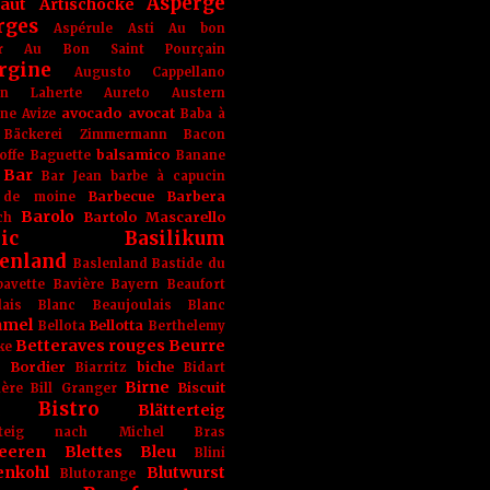
Asperge
haut
Artischocke
rges
Aspérule
Asti
Au bon
r
Au Bon Saint Pourçain
rgine
Augusto Cappellano
ien Laherte
Aureto
Austern
avocado
avocat
gne
Avize
Baba à
Bäckerei Zimmermann
Bacon
balsamico
offe
Baguette
Banane
Bar
Bar Jean
barbe à capucin
Barbecue
Barbera
 de moine
Barolo
Bartolo Mascarello
ch
ic
Basilikum
enland
Baslenland
Bastide du
bavette
Bavière
Bayern
Beaufort
lais Blanc
Beaujoulais Blanc
amel
Bellotta
Bellota
Berthelemy
Betteraves rouges
Beurre
ke
e Bordier
biche
Biarritz
Bidart
Birne
Biscuit
ière
Bill Granger
Bistro
Blätterteig
terteig nach Michel Bras
eeren
Blettes
Bleu
Blini
enkohl
Blutwurst
Blutorange