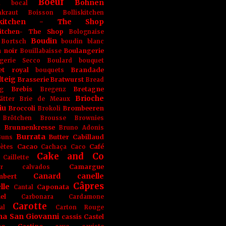
Boeuf
Bohnen
n
bocal
kraut
Boisson
Bolliskitchen
iskitchen - The Shop
skitchen- The Shop
Bolognaise
Boudin
Bortsch
boudin blanc
 noir
Boulangerie
Bouillabaisse
gerie Secco
Boulard
bouquet
et royal
Brandade
bouquets
teig
Brasserie
Bratwurst
Bread
Brebis
Bretagne
g
Bregenz
Brioche
ätter
Brie de Meaux
iu
Broccoli
Brombeeren
Brokoli
Brötchen
Brousse
Brownies
Brunnenkresse
h
Bruno Adonis
Burrata
Butter
Cabillaud
Buns
Cacao
Café
ètes
Cachaça
Caco
Cake and Co
Caillette
Camargue
r
calvados
Canard
canelle
bert
Câpres
lle
Caponata
Cantal
el
Carbonara
Cardamone
Carotte
al
Carton Rouge
na San Giovanni
cassis
Castel