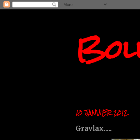
Boll
10 JANVIER 2012
Gravlax.....