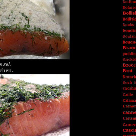
Bo-Bu
Bohnen
Boll
Bolli
Books
boudin
Boulan
Bouqu
Brand
puddin
Brickbl
 sel.
Brocc
chen.
Brot
Brunc
Buch
cacahu
Caille
Calama
Camem
canne
Caram
Carnev
Casci