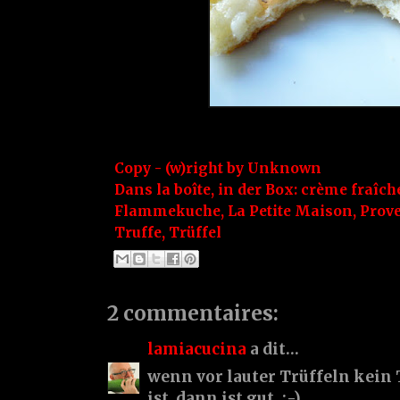
Copy - (w)right by
Unknown
Dans la boîte, in der Box:
crème fraîch
Flammekuche
,
La Petite Maison
,
Prov
Truffe
,
Trüffel
2 commentaires:
lamiacucina
a dit…
wenn vor lauter Trüffeln kein
ist, dann ist gut. :-)