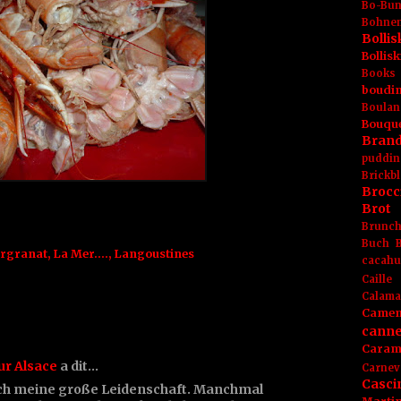
Bo-Bu
Bohnen
Boll
Bolli
Books
boudin
Boulan
Bouqu
Brand
puddin
Brickbl
Brocc
Brot
Brunc
Buch
ergranat
,
La Mer....
,
Langoustines
cacahu
Caille
Calama
Camem
canne
Caram
ur Alsace
a dit…
Carnev
Casci
ch meine große Leidenschaft. Manchmal