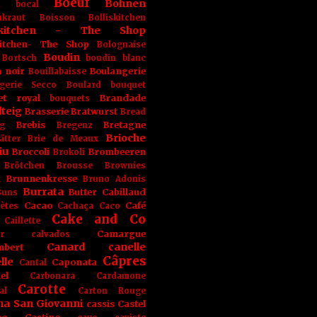
Boeuf
Bohnen
n
bocal
kraut
Boisson
Bolliskitchen
iskitchen - The Shop
skitchen- The Shop
Bolognaise
Boudin
Bortsch
boudin blanc
 noir
Boulangerie
Bouillabaisse
gerie Secco
Boulard
bouquet
et royal
Brandade
bouquets
teig
Brasserie
Bratwurst
Bread
Brebis
Bretagne
g
Bregenz
Brioche
ätter
Brie de Meaux
iu
Broccoli
Brombeeren
Brokoli
Brötchen
Brousse
Brownies
Brunnenkresse
h
Bruno Adonis
Burrata
Butter
Cabillaud
Buns
Cacao
Café
ètes
Cachaça
Caco
Cake and Co
Caillette
Camargue
r
calvados
Canard
canelle
bert
Câpres
lle
Caponata
Cantal
el
Carbonara
Cardamone
Carotte
al
Carton Rouge
na San Giovanni
cassis
Castel