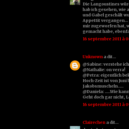
Die Langoustines wür
hab ich gesehen, wie
und Gabel geschält wur
Appettit vergangen...
mir zugeworfen hat, w
gemacht habe, ebenfall
16 septembre 2011 à 0
Unknown
a dit…
@Sabine: verstehe ich.
@Nathalie: on verra!
@Petra: eigentlich be
Hoch-Zeit ist von Jun
Jakobsmuscheln.....
@Daniela: .....Wie ka
Geht doch gar nicht, L
16 septembre 2011 à 0
Clairechen
a dit…