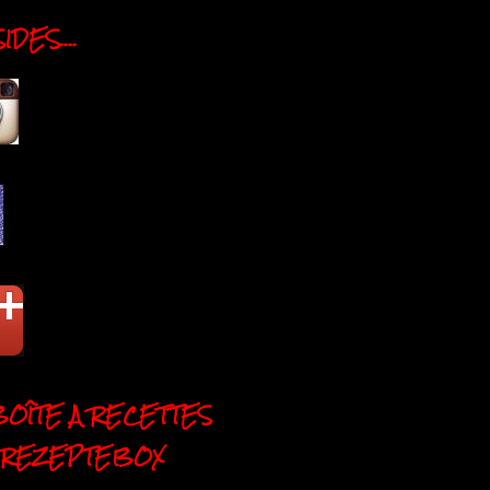
DES....
BOÎTE A RECETTES
 REZEPTEBOX