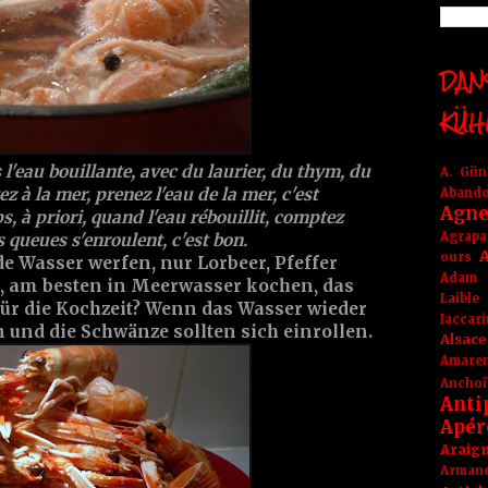
DANS
KÜH
 l'eau bouillante, avec du laurier, du thym, du
A. Gü
ez à la mer, prenez l'eau de la mer, c'est
Aband
Agne
, à priori, quand l'eau rébouillit, comptez
Agrapa
 queues s'enroulent, c'est bon.
A
ours
e Wasser werfen, nur Lorbeer, Pfeffer
Adam
 am besten in Meerwasser kochen, das
Laible
 Für die Kochzeit? Wenn das Wasser wieder
Iaccar
und die Schwänze sollten sich einrollen.
Alsace
Amare
Anchoï
Anti
Apér
Araig
Arma