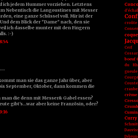
d ich jedem Hummer vorziehen. Letztens
Conc
 am Nebentisch die Langoustines mit Messer
d'écha
Conf
den, eine ganze Schüssel voll. Mir ist der
 Und dem Blick der "Dame" nach, den sie
croûte
eil ich dasselbe munter mit den Fingern
Conse
s. :-)
coque
Jacq
8:54
Cerf
Cossar
boeuf
du Rh
...
gueule
Courge
kommt man sie das ganze Jahr über, aber
Couste
i bis September, Oktober, dann kommen die
cranbe
crème 
nn man die denn mit Messer& Gabel essen?
Cress
eute gibt's...war aber keine Französin, oder?
Crumb
9:16
Cumin
Curry
Schmit
Dauvis
Déjeun