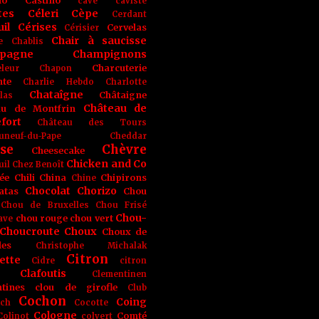
no
Castino
cave
caviste
tes
Céleri
Cèpe
Cerdant
il
Cérises
Cervelas
Cérisier
Chair à saucisse
e
Chablis
pagne
Champignons
Charcuterie
leur
Chapon
nte
Charlie Hebdo
Charlotte
Chataîgne
Châtaigne
las
Château de
au de Montfrin
fort
Château des Tours
uneuf-du-Pape
Cheddar
se
Chèvre
Cheesecake
Chicken and Co
uil
Chez Benoît
ée
Chili
China
Chipirons
Chine
Chocolat
Chorizo
atas
Chou
Chou de Bruxelles
Chou Frisé
Chou-
chou rouge
chou vert
ave
Choucroute
Choux
Choux de
les
Christophe Michalak
Citron
ette
Cidre
citron
Clafoutis
Clementinen
tines
clou de girofle
Club
Cochon
Coing
ich
Cocotte
Cologne
Comté
Colinot
colvert