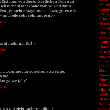
Marti
n Kistchen von diesen köstlichen Teilen zu
cébet
 ich nicht in Meernähe wohne. Und dann
Cerfeu
selbstgemachte Mayonnaise dazu, gutes Brot
Cévich
- und teile sehr sehr ungern ;-)
Cham
7:07
Chande
Chare
Chasse
Châte
Roque
 nicht mehr mit Dir! ;-)
Châtea
7:48
Chee
chevre
Chicor
Chipol
Blanc
, ich komme nur so selten an welche.
Chou r
 nie....
fleur
 das ganze Jahr?
Bruxel
8:05
ciboul
confit
clémen
Sandw
, ich red nicht mehr mit dir! ;-)
Colin