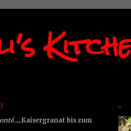
i's Kitch
1
...
nté.....
Kaisergranat bis zum