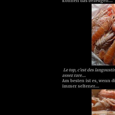
können das bezeugen....
Le top, c'est des langousti
assez rare...
.
Am besten ist es, wenn d
immer seltener....