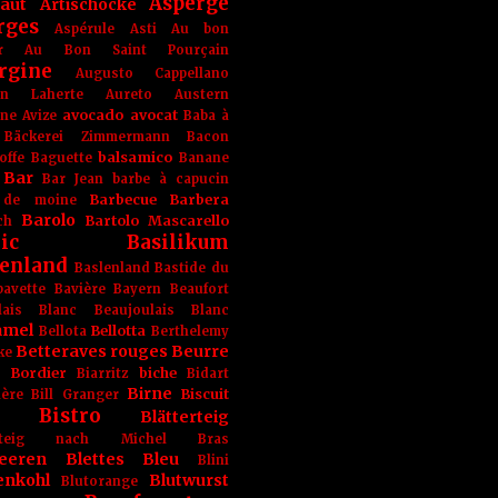
Asperge
haut
Artischocke
rges
Aspérule
Asti
Au bon
r
Au Bon Saint Pourçain
rgine
Augusto Cappellano
ien Laherte
Aureto
Austern
avocado
avocat
gne
Avize
Baba à
Bäckerei Zimmermann
Bacon
balsamico
offe
Baguette
Banane
Bar
Bar Jean
barbe à capucin
Barbecue
Barbera
 de moine
Barolo
Bartolo Mascarello
ch
ic
Basilikum
enland
Baslenland
Bastide du
bavette
Bavière
Bayern
Beaufort
lais Blanc
Beaujoulais Blanc
amel
Bellotta
Bellota
Berthelemy
Betteraves rouges
Beurre
ke
e Bordier
biche
Biarritz
Bidart
Birne
Biscuit
ière
Bill Granger
Bistro
Blätterteig
terteig nach Michel Bras
eeren
Blettes
Bleu
Blini
enkohl
Blutwurst
Blutorange