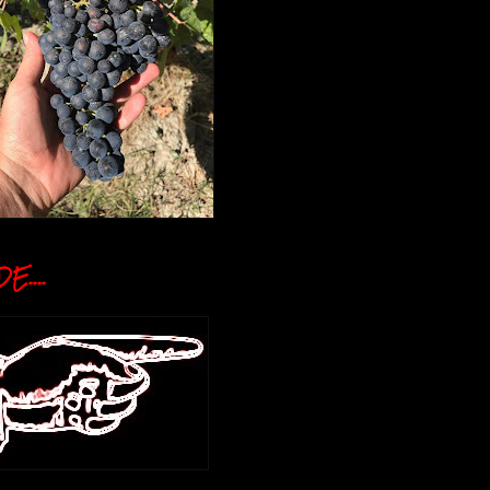
E....