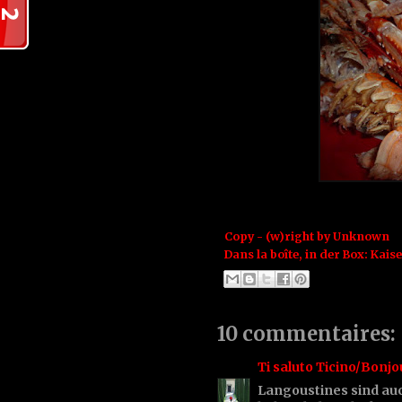
Copy - (w)right by
Unknown
Dans la boîte, in der Box:
Kais
10 commentaires:
Ti saluto Ticino/Bonjo
Langoustines sind au