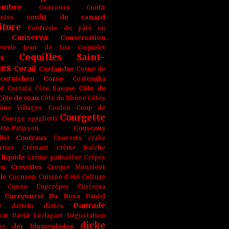
ombre
Concours
Confit
confit de canard
lotes
iture
Confrerie du pâté en
Conserva
Conservation
rverie Jean de Luz
Coquelet
Coquilles Saint-
s
ues
Corail
Coriandre
Corne de
cornichon
Corse
Cortemilia
Côte de
d
Costata
Côte Basque
Côte de veau
Côte du Rhône
Côtes
ône Villages
Coulon
Coup de
Courgette
Courge spaghetti
Couscous
tte-Patisson
Couteaux
llet
Couverts
crabe
rries
Crémant
crème fraîche
liquide
Crème patissière
Crêpes
on
Crevettes
Croque Monsieur
le
Cucuron
Cuisine d'été
Culture
Cuneo
Cupcrêpes
Curcuma
Currywurst
Da Rosa
Daniel
Daurade
t
datteln
dattes
sat
David Léclapart
Dégustation
dicke
der blumenladen
er