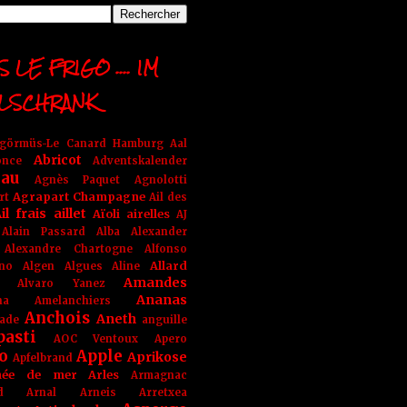
 LE FRIGO .... IM
LSCHRANK
ngörmüs-Le Canard Hamburg
Aal
Abricot
once
Adventskalender
au
Agnès Paquet
Agnolotti
Agrapart Champagne
rt
Ail des
il frais
aillet
Aïoli
airelles
AJ
Alain Passard
Alba
Alexander
Alexandre Chartogne
Alfonso
Allard
ino
Algen
Algues
Aline
Amandes
Alvaro Yanez
Ananas
na
Amelanchiers
Anchois
Aneth
ade
anguille
pasti
AOC Ventoux
Apero
o
Apple
Aprikose
Apfelbrand
née de mer
Arles
Armagnac
nd Arnal
Arneis
Arretxea