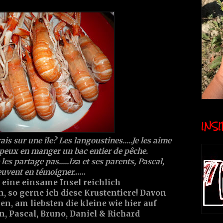
INSID
is sur une île? Les langoustines.....Je les aime
 peux en manger un bac entier de pêche.
e les partage pas.....Iza et ses parents, Pascal,
euvent en témoigner.
.....
f eine einsame Insel reichlich
 so gerne ich diese Krustentiere! Davon
en, am liebsten die kleine wie hier auf
rn, Pascal, Bruno, Daniel & Richard