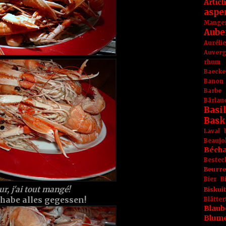
Artic
aspe
Mange
Aube
Aurél
Auver
rhum
Baecke
Banon
Barbe
Bärlau
Basil
Bask
Laval
Beaujo
Béch
Bestec
Beurr
Bier
B
r, j'ai tout mangé!
Biskuit
habe alles gegessen!
Blät
Blaub
Blum