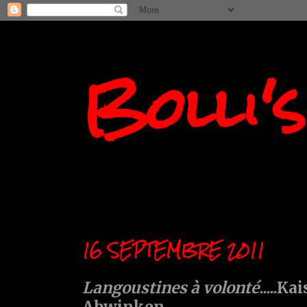
Bolli'
16 SEPTEMBRE 2011
Langoustines à volonté.....
Kai
Abwinken....