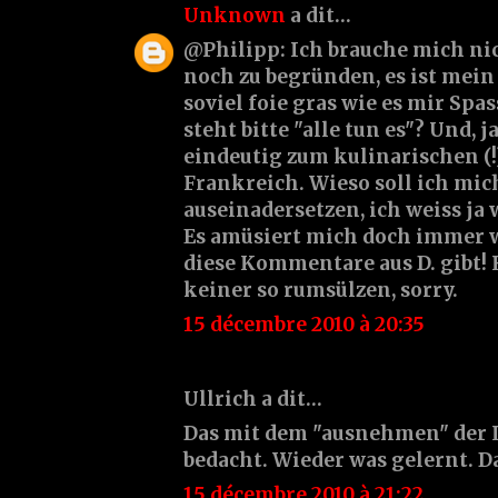
Unknown
a dit…
@Philipp: Ich brauche mich nic
noch zu begründen, es ist mein
soviel foie gras wie es mir Spa
steht bitte "alle tun es"? Und, j
eindeutig zum kulinarischen (!
Frankreich. Wieso soll ich mi
auseinadersetzen, ich weiss ja w
Es amüsiert mich doch immer wi
diese Kommentare aus D. gibt! 
keiner so rumsülzen, sorry.
15 décembre 2010 à 20:35
Ullrich a dit…
Das mit dem "ausnehmen" der L
bedacht. Wieder was gelernt. D
15 décembre 2010 à 21:22