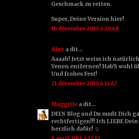
Geschmack zu retten.
Super, Deine Version hier!
16 décembre 2010 à 20:48
Alex
a dit…
Aaaah! Jetzt weiss ich natürli
Venen entfernen! Hab'S wohl ü
Und frohes Fest!
21 décembre 2010 à 14:47
Maggitle
a dit…
DEIN Blog und Du mußt Dich 
rechtfertigen!!! Ich LIEBE Dei
herzlich dafür! ☺
8 avril 2011 à 11:17