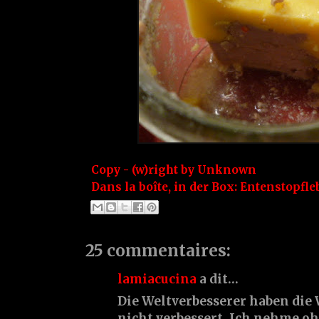
Copy - (w)right by
Unknown
Dans la boîte, in der Box:
Entenstopfle
25 commentaires:
lamiacucina
a dit…
Die Weltverbesserer haben die 
nicht verbessert. Ich nehme o