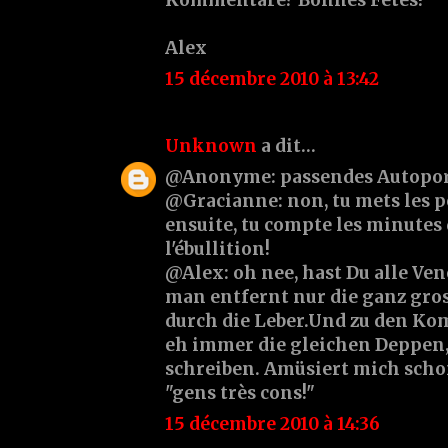
Kommentare? Bonnes Fêtes!
Alex
15 décembre 2010 à 13:42
Unknown
a dit…
@Anonyme: passendes Autoport
@Gracianne: non, tu mets les po
ensuite, tu compte les minutes 
l'ébullition!
@Alex: oh nee, hast Du alle Ven
man entfernt nur die ganz gros
durch die Leber.Und zu den Ko
eh immer die gleichen Deppen, 
schreiben. Amüsiert mich schon
"gens très cons!"
15 décembre 2010 à 14:36