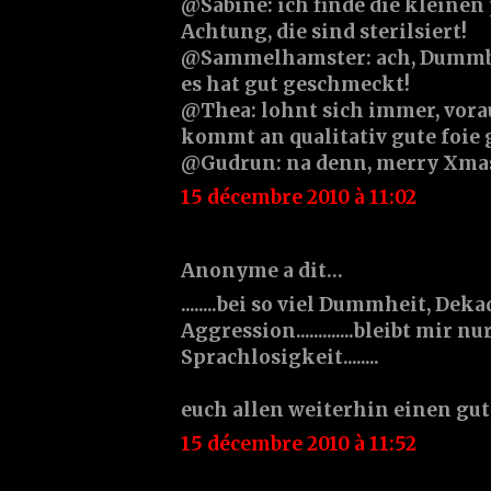
@Sabine: ich finde die kleinen 
Achtung, die sind sterilsiert!
@Sammelhamster: ach, Dummbrot 
es hat gut geschmeckt!
@Thea: lohnt sich immer, vora
kommt an qualitativ gute foie g
@Gudrun: na denn, merry Xma
15 décembre 2010 à 11:02
Anonyme a dit…
........bei so viel Dummheit, De
Aggression.............bleibt mir n
Sprachlosigkeit........
euch allen weiterhin einen gu
15 décembre 2010 à 11:52