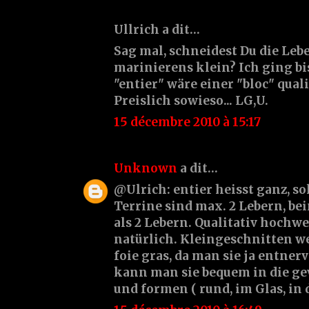
Ullrich a dit…
Sag mal, schneidest Du die Leb
marinierens klein? Ich ging bi
"entier" wäre einer "bloc" qual
Preislich sowieso... LG,U.
15 décembre 2010 à 15:17
Unknown
a dit…
@Ulrich: entier heisst ganz, sol
Terrine sind max. 2 Lebern, be
als 2 Lebern. Qualitativ hochwe
natürlich. Kleingeschnitten w
foie gras, da man sie ja entne
kann man sie bequem in die g
und formen ( rund, im Glas, in d