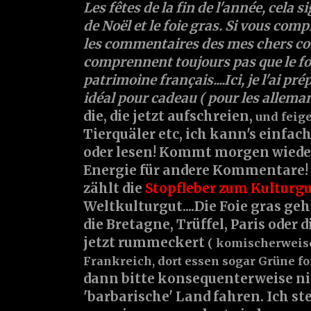
Les fêtes de la fin de l'année, cela si
de Noël et le foie gras. Si vous comp
les commentaires des mes chers co
comprennent toujours pas que le foi
patrimoine français....Ici, je l'ai pr
idéal pour cadeau ( pour les allemand
die, die jetzt aufschreien,
und feig
Tierquäler etc, ich kann's einfa
oder lesen! Kommt morgen wieder
Energie für andere Kommentare! 
zählt die
Stopfleber zum Kulturg
Weltkulturgut....Die Foie gras ge
die Bretagne, Trüffel, Paris oder d
jetzt rummeckert
( komischerweis
Frankreich, dort essen sogar Grüne foi
dann bitte konsequenterweise nic
'barbarische' Land fahren. Ich ste