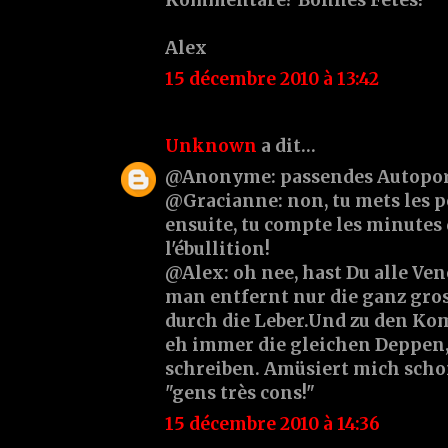
Kommentare? Bonnes Fêtes!
Alex
15 décembre 2010 à 13:42
Unknown
a dit…
@Anonyme: passendes Autoport
@Gracianne: non, tu mets les po
ensuite, tu compte les minutes 
l'ébullition!
@Alex: oh nee, hast Du alle Ven
man entfernt nur die ganz gros
durch die Leber.Und zu den Ko
eh immer die gleichen Deppen, 
schreiben. Amüsiert mich schon
"gens très cons!"
15 décembre 2010 à 14:36