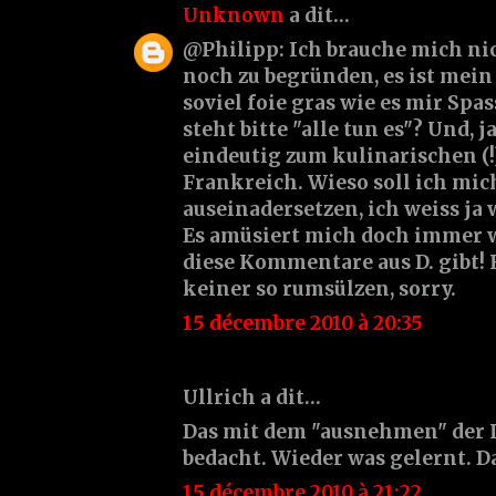
Unknown
a dit…
@Philipp: Ich brauche mich nic
noch zu begründen, es ist mein
soviel foie gras wie es mir Spa
steht bitte "alle tun es"? Und, j
eindeutig zum kulinarischen (!
Frankreich. Wieso soll ich mi
auseinadersetzen, ich weiss ja w
Es amüsiert mich doch immer wi
diese Kommentare aus D. gibt! 
keiner so rumsülzen, sorry.
15 décembre 2010 à 20:35
Ullrich a dit…
Das mit dem "ausnehmen" der L
bedacht. Wieder was gelernt. D
15 décembre 2010 à 21:22