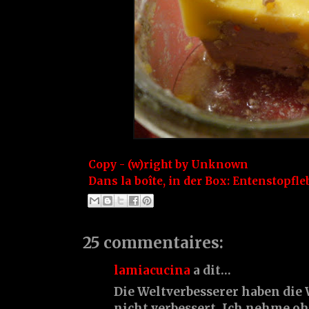
Copy - (w)right by
Unknown
Dans la boîte, in der Box:
Entenstopfle
25 commentaires:
lamiacucina
a dit…
Die Weltverbesserer haben die 
nicht verbessert. Ich nehme o