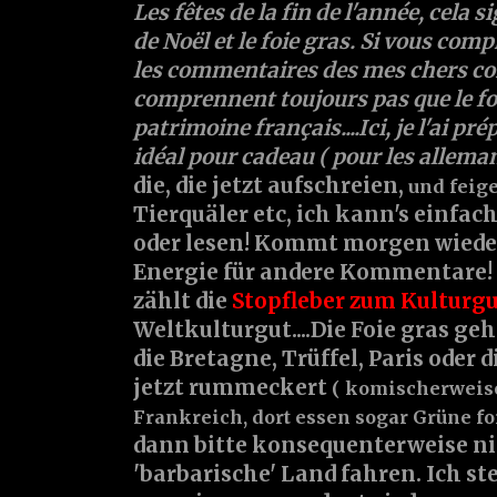
Les fêtes de la fin de l'année, cela si
de Noël et le foie gras. Si vous comp
les commentaires des mes chers co
comprennent toujours pas que le foi
patrimoine français....Ici, je l'ai pr
idéal pour cadeau ( pour les allemand
die, die jetzt aufschreien,
und feig
Tierquäler etc, ich kann's einfa
oder lesen! Kommt morgen wieder
Energie für andere Kommentare! 
zählt die
Stopfleber zum Kulturg
Weltkulturgut....Die Foie gras ge
die Bretagne, Trüffel, Paris oder d
jetzt rummeckert
( komischerweis
Frankreich, dort essen sogar Grüne foi
dann bitte konsequenterweise nic
'barbarische' Land fahren. Ich ste