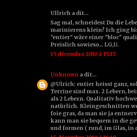
Ullrich a dit…
Sag mal, schneidest Du die Leb
marinierens klein? Ich ging bi
"entier" wäre einer "bloc" qual
Preislich sowieso... LG,U.
15 décembre 2010 à 15:17
Unknown
a dit…
@Ulrich: entier heisst ganz, sol
Terrine sind max. 2 Lebern, be
als 2 Lebern. Qualitativ hochwe
natürlich. Kleingeschnitten w
foie gras, da man sie ja entne
kann man sie bequem in die g
und formen ( rund, im Glas, in d