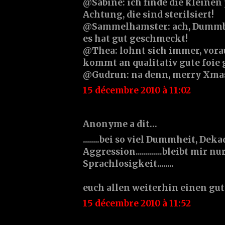
@Sabine: ich finde die kleinen 
Achtung, die sind sterilsiert!
@Sammelhamster: ach, Dummbrot 
es hat gut geschmeckt!
@Thea: lohnt sich immer, vora
kommt an qualitativ gute foie g
@Gudrun: na denn, merry Xma
15 décembre 2010 à 11:02
Anonyme a dit…
........bei so viel Dummheit, De
Aggression.............bleibt mir n
Sprachlosigkeit........
euch allen weiterhin einen gu
15 décembre 2010 à 11:52