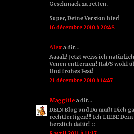
Geschmack zu retten.
Super, Deine Version hier!
16 décembre 2010 à 20:48
Alex
a dit…
Aaaah! Jetzt weiss ich natürli
Venen entfernen! Hab'S wohl ü
Und frohes Fest!
21 décembre 2010 à 14:47
Maggitle
a dit…
DEIN Blog und Du mußt Dich 
rechtfertigen!!! Ich LIEBE Dei
herzlich dafür! ☺
8 avril 2011 à 11:17