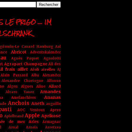
 LE FRIGO .... IM
LSCHRANK
ngörmüs-Le Canard Hamburg
Aal
Abricot
once
Adventskalender
au
Agnès Paquet
Agnolotti
Agrapart Champagne
rt
Ail des
il frais
aillet
Aïoli
airelles
AJ
Alain Passard
Alba
Alexander
Alexandre Chartogne
Alfonso
Allard
ino
Algen
Algues
Aline
Amandes
Alvaro Yanez
Ananas
na
Amelanchiers
Anchois
Aneth
ade
anguille
pasti
AOC Ventoux
Apero
o
Apple
Aprikose
Apfelbrand
née de mer
Arles
Armagnac
nd Arnal
Arneis
Arretxea