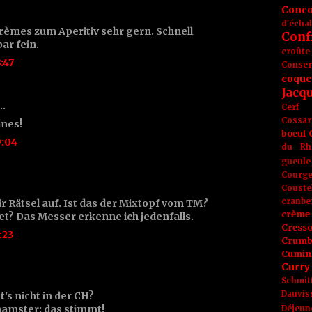
Conc
d'écha
rèmes zum Aperitiv sehr gern. Schnell
Conf
r fein.
croûte
:47
Conse
coque
Jacq
t…
Cerf
Cossar
ines!
boeuf
9:04
du Rh
gueule
Courge
Couste
cranbe
ir Rätsel auf. Ist das der Mixtopf vom TM?
crème 
t? Das Messer erkenne ich jedenfalls.
Cress
:23
Crumb
Cumin
Curry
Schmit
Dauvis
's nicht in der CH?
amster: das stimmt!
Déjeun