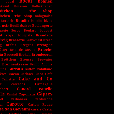
Boeuf
Bohnen
n
bocal
kraut
Boisson
Bolliskitchen
iskitchen - The Shop
skitchen- The Shop
Bolognaise
Boudin
Bortsch
boudin blanc
 noir
Boulangerie
Bouillabaisse
gerie Secco
Boulard
bouquet
et royal
Brandade
bouquets
teig
Brasserie
Bratwurst
Bread
Brebis
Bretagne
g
Bregenz
Brioche
ätter
Brie de Meaux
iu
Broccoli
Brombeeren
Brokoli
Brötchen
Brousse
Brownies
Brunnenkresse
h
Bruno Adonis
Burrata
Butter
Cabillaud
Buns
Cacao
Café
ètes
Cachaça
Caco
Cake and Co
Caillette
Camargue
r
calvados
Canard
canelle
bert
Câpres
lle
Caponata
Cantal
el
Carbonara
Cardamone
Carotte
al
Carton Rouge
na San Giovanni
cassis
Castel