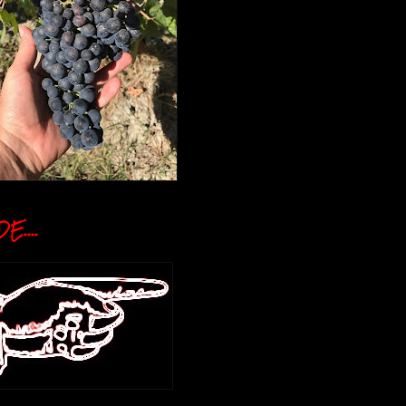
E....