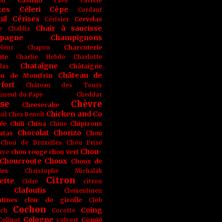
no
Castino
cave
caviste
tes
Céleri
Cèpe
Cerdant
il
Cérises
Cervelas
Cérisier
Chair à saucisse
e
Chablis
pagne
Champignons
Charcuterie
leur
Chapon
nte
Charlie Hebdo
Charlotte
Chataîgne
Châtaigne
las
Château de
au de Montfrin
fort
Château des Tours
uneuf-du-Pape
Cheddar
se
Chèvre
Cheesecake
Chicken and Co
uil
Chez Benoît
ée
Chili
China
Chipirons
Chine
Chocolat
Chorizo
atas
Chou
Chou de Bruxelles
Chou Frisé
Chou-
chou rouge
chou vert
ave
Choucroute
Choux
Choux de
les
Christophe Michalak
Citron
ette
Cidre
citron
Clafoutis
Clementinen
tines
clou de girofle
Club
Cochon
Coing
ich
Cocotte
Cologne
Comté
Colinot
colvert