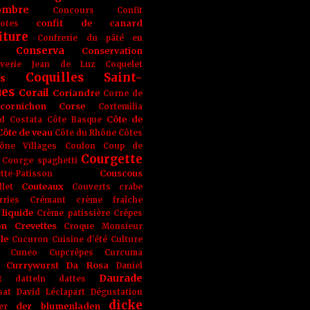
ombre
Concours
Confit
confit de canard
lotes
iture
Confrerie du pâté en
Conserva
Conservation
rverie Jean de Luz
Coquelet
Coquilles Saint-
s
ues
Corail
Coriandre
Corne de
cornichon
Corse
Cortemilia
Côte de
d
Costata
Côte Basque
Côte de veau
Côte du Rhône
Côtes
ône Villages
Coulon
Coup de
Courgette
Courge spaghetti
Couscous
tte-Patisson
Couteaux
llet
Couverts
crabe
rries
Crémant
crème fraîche
liquide
Crème patissière
Crêpes
on
Crevettes
Croque Monsieur
le
Cucuron
Cuisine d'été
Culture
Cuneo
Cupcrêpes
Curcuma
Currywurst
Da Rosa
Daniel
Daurade
t
datteln
dattes
sat
David Léclapart
Dégustation
dicke
der blumenladen
er