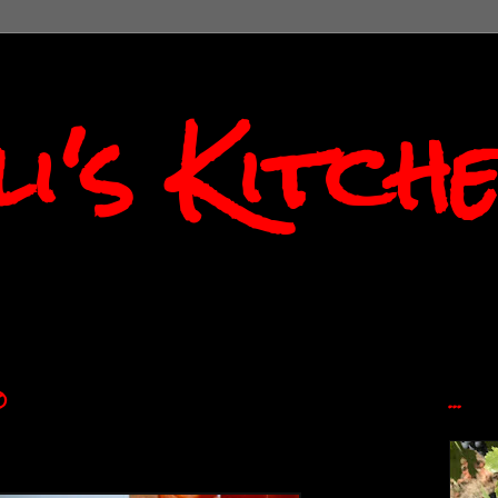
i's Kitch
0
...