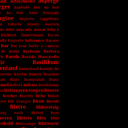
Asperge
haut
Artischocke
rges
Aspérule
Asti
Au bon
r
Au Bon Saint Pourçain
rgine
Augusto Cappellano
ien Laherte
Aureto
Austern
avocado
avocat
gne
Avize
Baba à
Bäckerei Zimmermann
Bacon
balsamico
offe
Baguette
Banane
Bar
Bar Jean
barbe à capucin
Barbecue
Barbera
 de moine
Barolo
Bartolo Mascarello
ch
ic
Basilikum
enland
Baslenland
Bastide du
bavette
Bavière
Bayern
Beaufort
lais Blanc
Beaujoulais Blanc
amel
Bellotta
Bellota
Berthelemy
Betteraves rouges
Beurre
ke
e Bordier
biche
Biarritz
Bidart
Birne
Biscuit
ière
Bill Granger
Bistro
Blätterteig
terteig nach Michel Bras
eeren
Blettes
Bleu
Blini
enkohl
Blutwurst
Blutorange