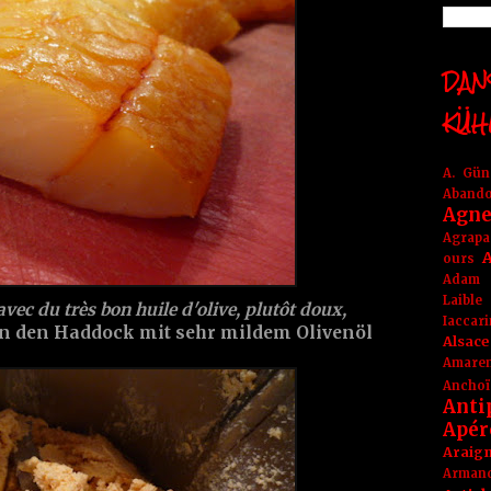
DANS
KÜH
A. Gü
Aband
Agne
Agrapa
A
ours
Adam
Laible
vec du très bon huile d'olive, plutôt doux,
Iaccar
nn den Haddock mit sehr mildem Olivenöl
Alsace
Amare
Anchoï
Anti
Apér
Araig
Arma