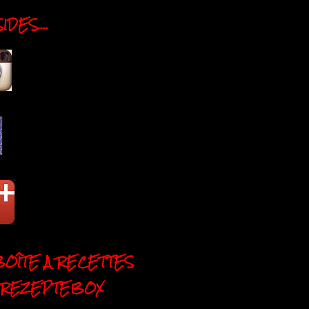
DES....
BOÎTE A RECETTES
 REZEPTEBOX