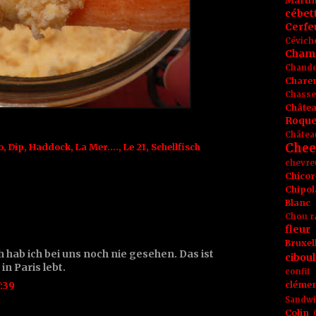
Marti
cébet
Cerfeu
Cévich
Cham
Chande
Chare
Chasse
Châte
Roque
Châtea
Chee
o
,
Dip
,
Haddock
,
La Mer....
,
Le 21
,
Schellfisch
chevre
Chicor
Chipol
Blanc
Chou r
fleur
Bruxel
 hab ich bei uns noch nie gesehen. Das ist
ciboul
in Paris lebt.
confit
:39
clémen
Sandw
Colin