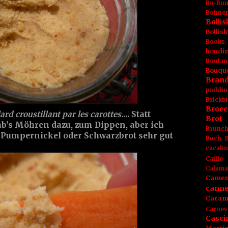
Bo-Bu
Bohnen
Boll
Bolli
Books
boudin
Boulan
Bouqu
Brand
puddin
Brickbl
Brocc
rd croustillant par les carottes.
... Statt
Brot
's Möhren dazu, zum Dippen, aber ich
Brunc
f Pumpernickel oder Schwarzbrot sehr gut
Buch
cacahu
Caille
Calama
Camem
canne
Caram
Carnev
Casci