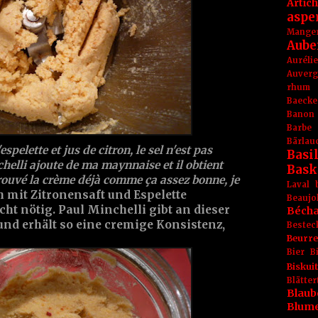
Artic
aspe
Mange
Aube
Aurél
Auver
rhum
Baecke
Banon
Barbe
Bärlau
pelette et jus de citron, le sel n'est pas
Basil
chelli ajoute de ma maynnaise et il obtient
Bask
trouvé la crème déjà comme ça assez bonne, je
Laval
mit Zitronensaft und Espelette
Beaujo
cht nötig. Paul Minchelli gibt an dieser
Béch
nd erhält so eine cremige Konsistenz,
Bestec
Beurr
Bier
B
Biskuit
Blät
Blaub
Blum