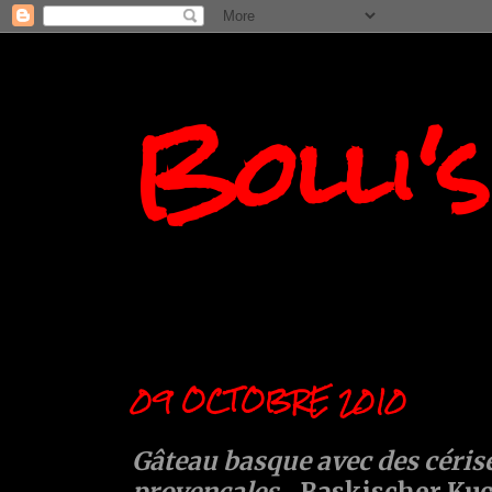
Bolli'
09 OCTOBRE 2010
Gâteau basque avec des céris
provençales
....Baskischer K