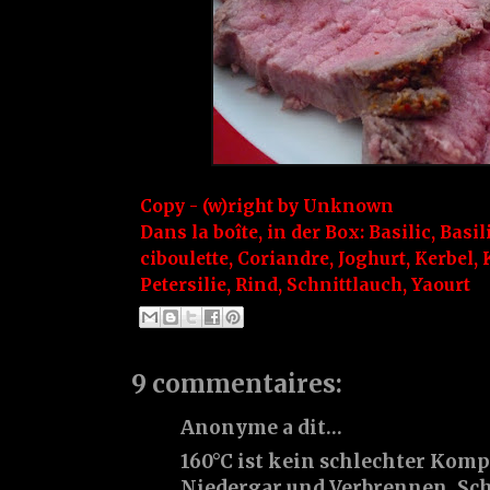
Copy - (w)right by
Unknown
Dans la boîte, in der Box:
Basilic
,
Basi
ciboulette
,
Coriandre
,
Joghurt
,
Kerbel
,
Petersilie
,
Rind
,
Schnittlauch
,
Yaourt
9 commentaires:
Anonyme a dit…
160°C ist kein schlechter Kom
Niedergar und Verbrennen. Schö