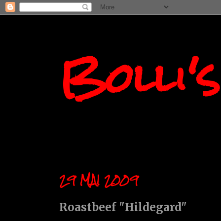
Bolli'
29 MAI 2009
Roastbeef "Hildegard"