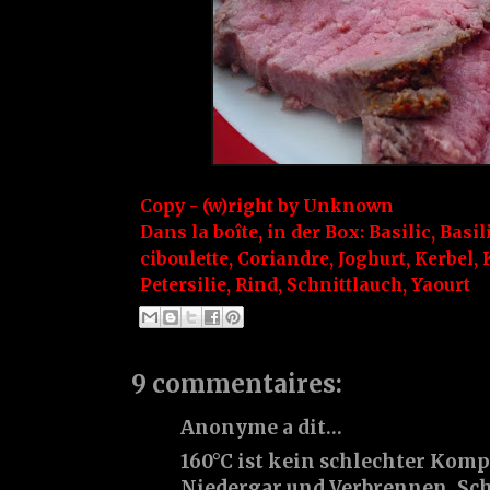
Copy - (w)right by
Unknown
Dans la boîte, in der Box:
Basilic
,
Basi
ciboulette
,
Coriandre
,
Joghurt
,
Kerbel
,
Petersilie
,
Rind
,
Schnittlauch
,
Yaourt
9 commentaires:
Anonyme a dit…
160°C ist kein schlechter Kom
Niedergar und Verbrennen. Schö