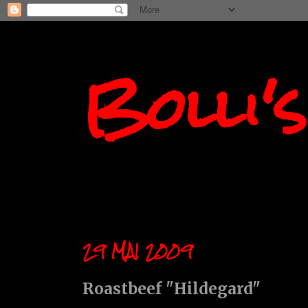
Bolli'
29 MAI 2009
Roastbeef "Hildegard"