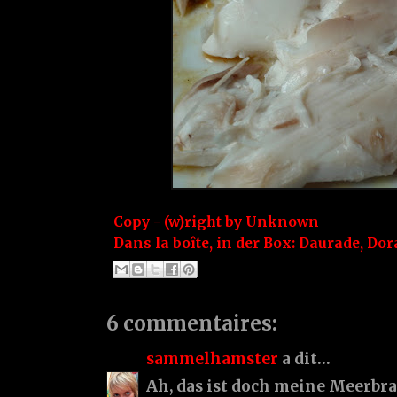
Copy - (w)right by
Unknown
Dans la boîte, in der Box:
Daurade
,
Dor
6 commentaires:
sammelhamster
a dit…
Ah, das ist doch meine Meerbras