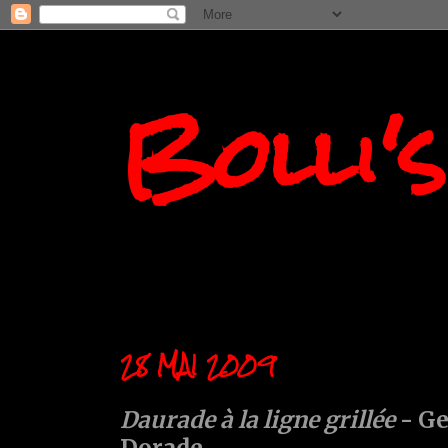
Bolli'
28 MAI 2009
Daurade à la ligne grillée
- Ge
Dorade