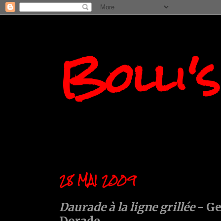
Bolli'
28 MAI 2009
Daurade à la ligne grillée
- Ge
Dorade