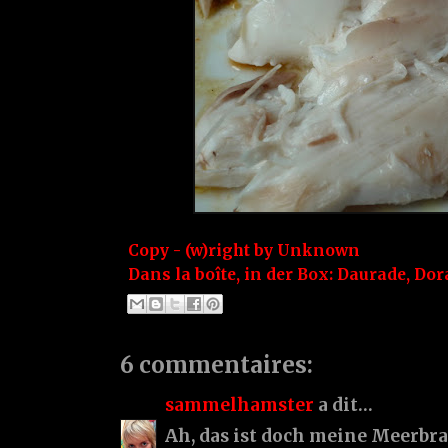
Copy - (w)right by
Unknown
Dans la boîte, in der Box:
Daurade
,
Dor
6 commentaires:
sammelhamster
a dit…
Ah, das ist doch meine Meerbras