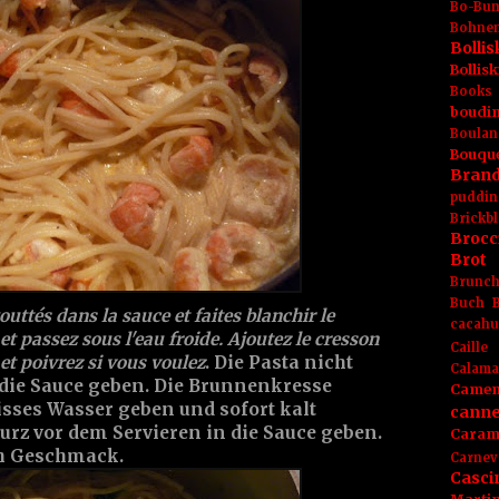
Bo-Bu
Bohnen
Boll
Bolli
Books
boudin
Boulan
Bouqu
Brand
puddin
Brickbl
Brocc
Brot
Brunc
Buch
uttés dans la sauce et faites blanchir le
cacahu
et passez sous l'eau froide. Ajoutez le cresson
Caille
et poivrez si vous voulez
. Die Pasta nicht
Calama
 die Sauce geben. Die Brunnenkresse
Camem
sses Wasser geben und sofort kalt
canne
rz vor dem Servieren in die Sauce geben.
Caram
ch Geschmack.
Carnev
Casci