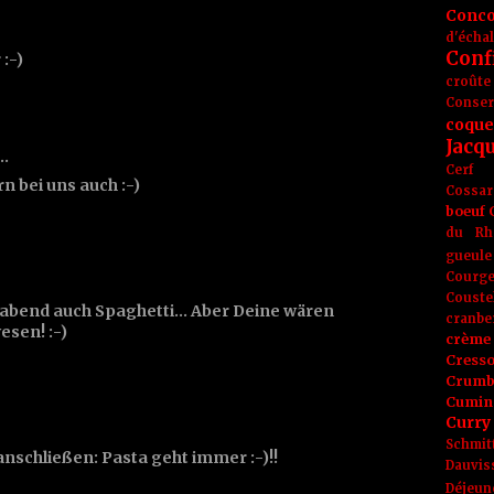
Conc
d'écha
Conf
:-)
croûte
Conse
coque
Jacq
t…
Cerf
n bei uns auch :-)
Cossar
boeuf
du Rh
gueule
Courge
Couste
 abend auch Spaghetti... Aber Deine wären
cranbe
esen! :-)
crème 
Cress
Crumb
Cumin
Curry
Schmit
anschließen: Pasta geht immer :-)!!
Dauvis
Déjeun