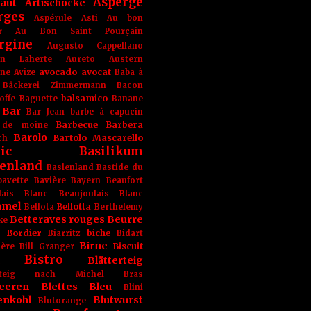
Asperge
haut
Artischocke
rges
Aspérule
Asti
Au bon
r
Au Bon Saint Pourçain
rgine
Augusto Cappellano
ien Laherte
Aureto
Austern
avocado
avocat
gne
Avize
Baba à
Bäckerei Zimmermann
Bacon
balsamico
offe
Baguette
Banane
Bar
Bar Jean
barbe à capucin
Barbecue
Barbera
 de moine
Barolo
Bartolo Mascarello
ch
ic
Basilikum
enland
Baslenland
Bastide du
bavette
Bavière
Bayern
Beaufort
lais Blanc
Beaujoulais Blanc
amel
Bellotta
Bellota
Berthelemy
Betteraves rouges
Beurre
ke
e Bordier
biche
Biarritz
Bidart
Birne
Biscuit
ière
Bill Granger
Bistro
Blätterteig
terteig nach Michel Bras
eeren
Blettes
Bleu
Blini
enkohl
Blutwurst
Blutorange