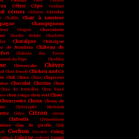
no
Castino
cave
caviste
tes
Céleri
Cèpe
Cerdant
il
Cérises
Cervelas
Cérisier
Chair à saucisse
e
Chablis
pagne
Champignons
Charcuterie
leur
Chapon
nte
Charlie Hebdo
Charlotte
Chataîgne
Châtaigne
las
Château de
au de Montfrin
fort
Château des Tours
uneuf-du-Pape
Cheddar
se
Chèvre
Cheesecake
Chicken and Co
uil
Chez Benoît
ée
Chili
China
Chipirons
Chine
Chocolat
Chorizo
atas
Chou
Chou de Bruxelles
Chou Frisé
Chou-
chou rouge
chou vert
ave
Choucroute
Choux
Choux de
les
Christophe Michalak
Citron
ette
Cidre
citron
Clafoutis
Clementinen
tines
clou de girofle
Club
Cochon
Coing
ich
Cocotte
Cologne
Comté
Colinot
colvert