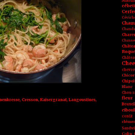
Marti
cébet
Cerfeu
Cévich
Cham
Chande
Chare
Chasse
Châte
Roque
Châtea
Chee
chevre
Chicor
Chipol
Blanc
Chou r
fleur
nenkresse
,
Cresson
,
Kaisergranat
,
Langoustines
,
Bruxel
ciboul
confit
clémen
Sandw
Colin