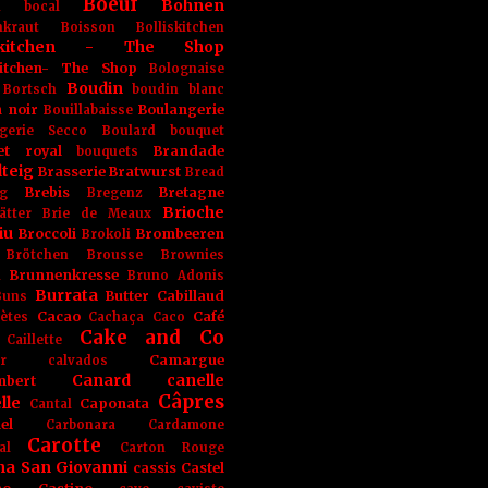
Boeuf
Bohnen
n
bocal
kraut
Boisson
Bolliskitchen
iskitchen - The Shop
skitchen- The Shop
Bolognaise
Boudin
Bortsch
boudin blanc
 noir
Boulangerie
Bouillabaisse
gerie Secco
Boulard
bouquet
et royal
Brandade
bouquets
teig
Brasserie
Bratwurst
Bread
Brebis
Bretagne
g
Bregenz
Brioche
ätter
Brie de Meaux
iu
Broccoli
Brombeeren
Brokoli
Brötchen
Brousse
Brownies
Brunnenkresse
h
Bruno Adonis
Burrata
Butter
Cabillaud
Buns
Cacao
Café
ètes
Cachaça
Caco
Cake and Co
Caillette
Camargue
r
calvados
Canard
canelle
bert
Câpres
lle
Caponata
Cantal
el
Carbonara
Cardamone
Carotte
al
Carton Rouge
na San Giovanni
cassis
Castel