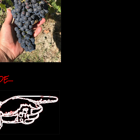
E....