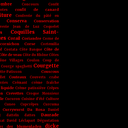
ombre
Concours
Confit
confit de canard
lotes
iture
Confrerie du pâté en
Conserva
Conservation
rverie Jean de Luz
Coquelet
Coquilles Saint-
s
ues
Corail
Coriandre
Corne de
cornichon
Corse
Cortemilia
Côte de
d
Costata
Côte Basque
Côte de veau
Côte du Rhône
Côtes
ône Villages
Coulon
Coup de
Courgette
Courge spaghetti
Couscous
tte-Patisson
Couteaux
llet
Couverts
crabe
rries
Crémant
crème fraîche
liquide
Crème patissière
Crêpes
on
Crevettes
Croque Monsieur
le
Cucuron
Cuisine d'été
Culture
Cuneo
Cupcrêpes
Curcuma
Currywurst
Da Rosa
Daniel
Daurade
t
datteln
dattes
sat
David Léclapart
Dégustation
dicke
der blumenladen
er