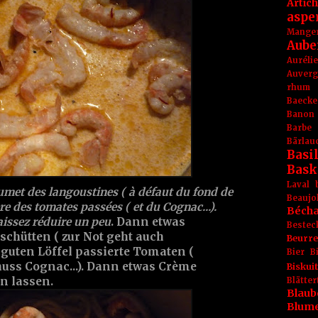
Artic
aspe
Mange
Aube
Aurél
Auver
rhum
Baecke
Banon
Barbe
Bärlau
Basil
Bask
Laval
umet des langoustines ( à défaut du fond de
Beaujo
ère des tomates passées ( et du Cognac...).
Béch
aissez réduire un peu
. Dann etwas
Bestec
chütten ( zur Not geht auch
Beurr
guten Löffel passierte Tomaten (
Bier
B
huss Cognac...). Dann etwas Crème
Biskuit
n lassen.
Blät
Blaub
Blum