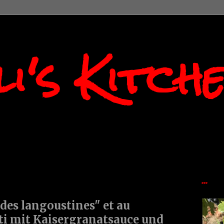
i's Kitch
...
des langoustines" et au
ti mit Kaisergranatsauce und