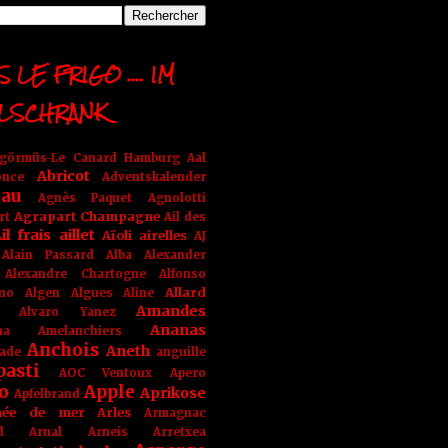
 LE FRIGO .... IM
LSCHRANK
ngörmüs-Le Canard Hamburg
Aal
Abricot
once
Adventskalender
au
Agnès Paquet
Agnolotti
Agrapart Champagne
rt
Ail des
il frais
aillet
Aïoli
airelles
AJ
Alain Passard
Alba
Alexander
Alexandre Chartogne
Alfonso
Allard
ino
Algen
Algues
Aline
Amandes
Alvaro Yanez
Ananas
na
Amelanchiers
Anchois
Aneth
ade
anguille
pasti
AOC Ventoux
Apero
o
Apple
Aprikose
Apfelbrand
née de mer
Arles
Armagnac
nd Arnal
Arneis
Arretxea