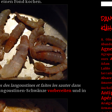
 einen Fond kochen.
DANS
KÜH
A. Gü
Aband
Agne
Agrapa
A
ours
Adam
Laible
Iaccar
Alsace
Amare
s des langoustines et faites les sauter dans
Anchoï
Langoustinen-Schwänze
vorbereiten
und in
Anti
Apér
Araig
Arma