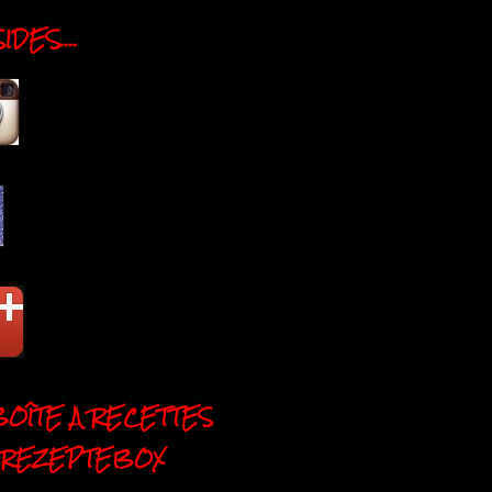
DES....
BOÎTE A RECETTES
 REZEPTEBOX