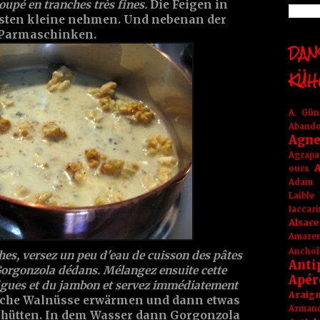
upé en tranches très fines.
Die Feigen in
esten kleine nehmen. Und nebenan der
e Parmaschinken.
DANS
KÜH
A. Gü
Aband
Agne
Agrapa
A
ours
Adam
Laible
Iaccar
Alsace
Amare
Anchoï
îches, versez un peu d'eau de cuisson des pâtes
Anti
 Gorgonzola dédans. Mélangez ensuite cette
Apér
figues et du jambon et servez immédiatement
Araig
che Walnüsse erwärmen und dann etwas
Arma
hütten. In dem Wasser dann Gorgonzola