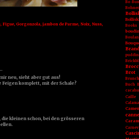
Bo-Bu
Bohnen
Boll
Bolli
e
,
Figue
,
Gorgonzola
,
jambon de Parme
,
Noix
,
Nuss
,
Books
boudin
Boulan
Bouqu
Brand
puddin
Brickbl
Brocc
t…
Brot
mir neu, sieht aber gut aus!
Brunc
 Feigen komplett, mit der Schale?
Buch
cacahu
Caille
Calama
Camem
canne
die kleinen schon, bei den grösseren
Caram
ellen.
Carnev
Casci