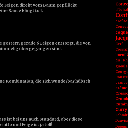
Conc
ife Feigen direkt vom Baum gepflückt
d'écha
ne Sauce klingt toll.
Conf
croûte
Conse
coque
Jacq
be gestern gerade 6 Feigen entsorgt, die von
Cerf
schimmelig übergegangen sind.
Cossar
boeuf
du Rh
gueule
Courge
Couste
ne Kombination, die sich wunderbar hübsch
cranbe
crème 
Cress
Crumb
Cumin
Curry
Schmit
s ist bei uns auch Standard, aber diese
Dauvis
utto und Feige ist ja toll!
Déjeun