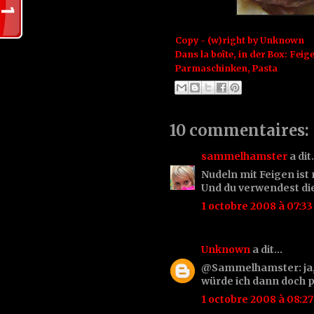
Copy - (w)right by
Unknown
Dans la boîte, in der Box:
Feig
Parmaschinken
,
Pasta
10 commentaires:
sammelhamster
a di
Nudeln mit Feigen ist 
Und du verwendest die
1 octobre 2008 à 07:33
Unknown
a dit…
@Sammelhamster: ja, 
würde ich dann doch p
1 octobre 2008 à 08:27