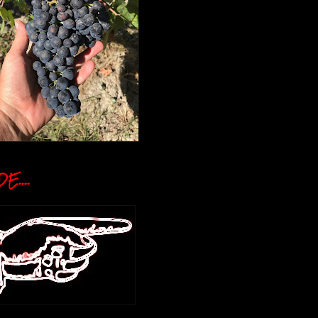
E....