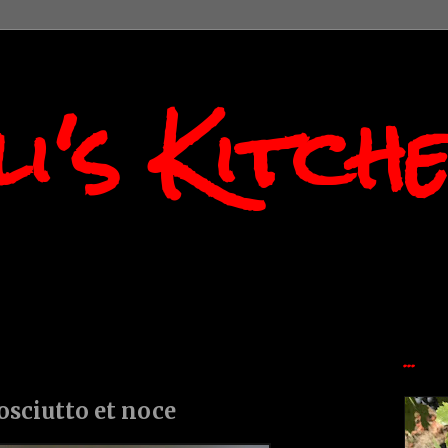
i's Kitch
...
rosciutto et noce