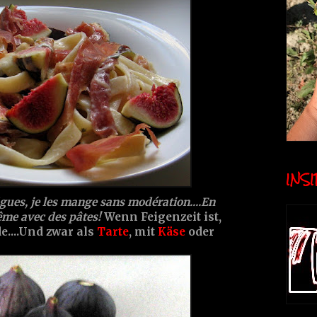
INSID
igues, je les mange sans modération....En
me avec des pâtes!
Wenn Feigenzeit ist,
e....Und zwar als
Tarte
, mit
Käse
oder