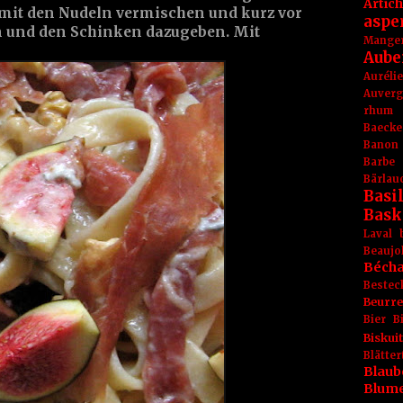
Artic
mit den Nudeln vermischen und kurz vor
aspe
n und den Schinken dazugeben. Mit
Mange
Aube
Aurél
Auver
rhum
Baecke
Banon
Barbe
Bärlau
Basil
Bask
Laval
Beaujo
Béch
Bestec
Beurr
Bier
B
Biskuit
Blät
Blaub
Blum