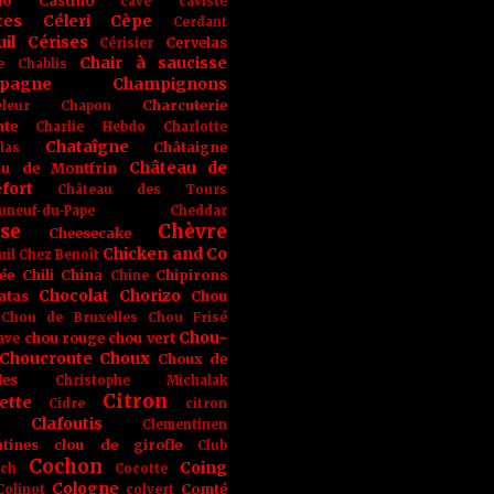
no
Castino
cave
caviste
tes
Céleri
Cèpe
Cerdant
il
Cérises
Cervelas
Cérisier
Chair à saucisse
e
Chablis
pagne
Champignons
Charcuterie
leur
Chapon
nte
Charlie Hebdo
Charlotte
Chataîgne
Châtaigne
las
Château de
au de Montfrin
fort
Château des Tours
uneuf-du-Pape
Cheddar
se
Chèvre
Cheesecake
Chicken and Co
uil
Chez Benoît
ée
Chili
China
Chipirons
Chine
Chocolat
Chorizo
atas
Chou
Chou de Bruxelles
Chou Frisé
Chou-
chou rouge
chou vert
ave
Choucroute
Choux
Choux de
les
Christophe Michalak
Citron
ette
Cidre
citron
Clafoutis
Clementinen
tines
clou de girofle
Club
Cochon
Coing
ich
Cocotte
Cologne
Comté
Colinot
colvert