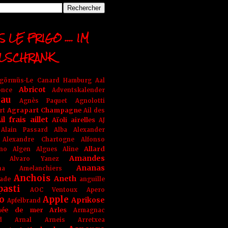
 LE FRIGO .... IM
LSCHRANK
ngörmüs-Le Canard Hamburg
Aal
Abricot
once
Adventskalender
au
Agnès Paquet
Agnolotti
Agrapart Champagne
rt
Ail des
il frais
aillet
Aïoli
airelles
AJ
Alain Passard
Alba
Alexander
Alexandre Chartogne
Alfonso
Allard
ino
Algen
Algues
Aline
Amandes
Alvaro Yanez
Ananas
na
Amelanchiers
Anchois
Aneth
ade
anguille
pasti
AOC Ventoux
Apero
o
Apple
Aprikose
Apfelbrand
née de mer
Arles
Armagnac
nd Arnal
Arneis
Arretxea