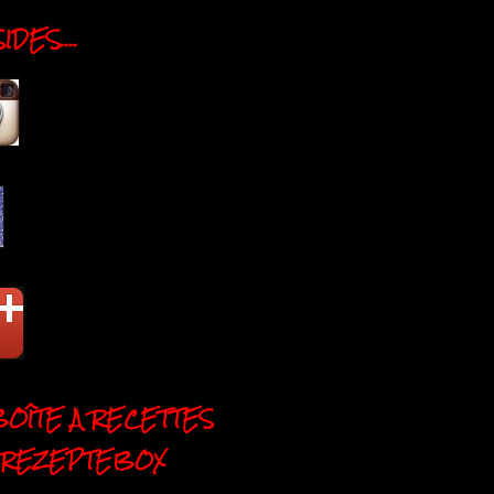
DES....
BOÎTE A RECETTES
 REZEPTEBOX