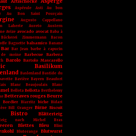
Asperge
haut
Artischocke
rges
Aspérule
Asti
Au bon
r
Au Bon Saint Pourçain
rgine
Augusto Cappellano
ien Laherte
Aureto
Austern
avocado
avocat
gne
Avize
Baba à
Bäckerei Zimmermann
Bacon
balsamico
offe
Baguette
Banane
Bar
Bar Jean
barbe à capucin
Barbecue
Barbera
 de moine
Barolo
Bartolo Mascarello
ch
ic
Basilikum
enland
Baslenland
Bastide du
bavette
Bavière
Bayern
Beaufort
lais Blanc
Beaujoulais Blanc
amel
Bellotta
Bellota
Berthelemy
Betteraves rouges
Beurre
ke
e Bordier
biche
Biarritz
Bidart
Birne
Biscuit
ière
Bill Granger
Bistro
Blätterteig
terteig nach Michel Bras
eeren
Blettes
Bleu
Blini
enkohl
Blutwurst
Blutorange