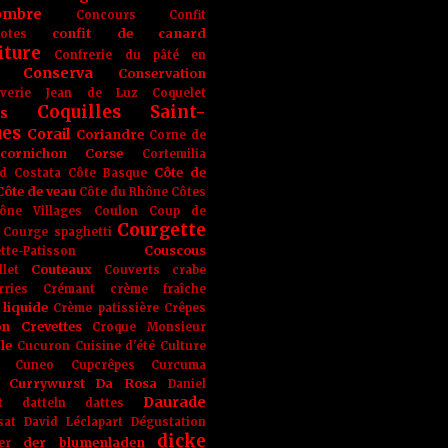
ombre
Concours
Confit
confit de canard
lotes
iture
Confrerie du pâté en
Conserva
Conservation
rverie Jean de Luz
Coquelet
Coquilles Saint-
s
ues
Corail
Coriandre
Corne de
cornichon
Corse
Cortemilia
Côte de
d
Costata
Côte Basque
Côte de veau
Côte du Rhône
Côtes
ône Villages
Coulon
Coup de
Courgette
Courge spaghetti
Couscous
tte-Patisson
Couteaux
llet
Couverts
crabe
rries
Crémant
crème fraîche
liquide
Crème patissière
Crêpes
on
Crevettes
Croque Monsieur
le
Cucuron
Cuisine d'été
Culture
Cuneo
Cupcrêpes
Curcuma
Currywurst
Da Rosa
Daniel
Daurade
t
datteln
dattes
sat
David Léclapart
Dégustation
dicke
der blumenladen
er