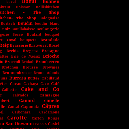
Boeuf
Bohnen
n
bocal
kraut
Boisson
Bolliskitchen
iskitchen - The Shop
skitchen- The Shop
Bolognaise
Boudin
Bortsch
boudin blanc
 noir
Boulangerie
Bouillabaisse
gerie Secco
Boulard
bouquet
et royal
Brandade
bouquets
teig
Brasserie
Bratwurst
Bread
Brebis
Bretagne
g
Bregenz
Brioche
ätter
Brie de Meaux
iu
Broccoli
Brombeeren
Brokoli
Brötchen
Brousse
Brownies
Brunnenkresse
h
Bruno Adonis
Burrata
Butter
Cabillaud
Buns
Cacao
Café
ètes
Cachaça
Caco
Cake and Co
Caillette
Camargue
r
calvados
Canard
canelle
bert
Câpres
lle
Caponata
Cantal
el
Carbonara
Cardamone
Carotte
al
Carton Rouge
na San Giovanni
cassis
Castel