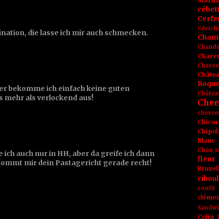
Marti
cébet
Cerfeu
Cévich
ation, die lasse ich mir auch schmecken.
Cham
Chande
Chare
Chasse
Châte
Roque
ier bekomme ich einfach keine guten
Châtea
as mehr als verlockend aus!
Chee
chevre
Chicor
Chipol
Blanc
Chou r
ch auch nur in HH, aber da greife ich dann
fleur
kommt mir dein Pastagericht gerade recht!
Bruxel
ciboul
confit
clémen
Sandw
Colin