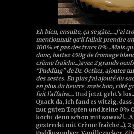
Eh bien, ensuite, ça se gâte.....J'ai
mentionnait qu'il fallait prendre u
100% et pas des trucs 0%...Mais qui 
donc, battez 450g de fromage blanc (
crème fraîche...)avec 2 grands oeufs
"Pudding" de Dr. Oetker, ajoutez un 
des zestes. En plus j'ai ajouté du su
en plus du beurre, mais bon, côté gr
fait l'affaire....
Und jetzt geht's los
Quark da, ich fand es witzig, dass
nur guten Topfen und keine 0% 
kocht denn schon mit sowas?!....A
gestreckt mit Crème fraîche...), 2 
Puddingpulver, Vanillezucker, Zi