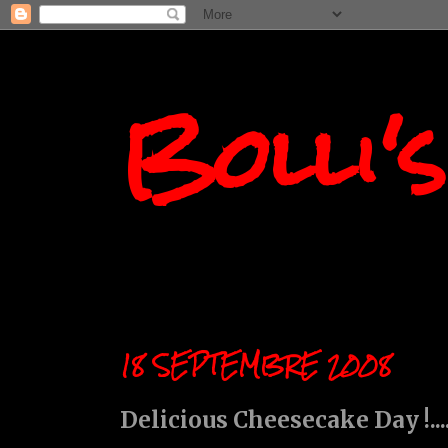
Bolli'
18 SEPTEMBRE 2008
Delicious Cheesecake Day !.......