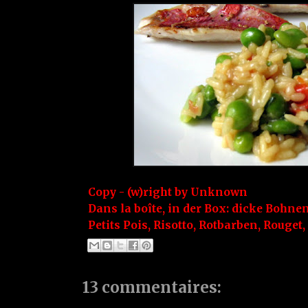
Copy - (w)right by
Unknown
Dans la boîte, in der Box:
dicke Bohne
Petits Pois
,
Risotto
,
Rotbarben
,
Rouget
,
13 commentaires: