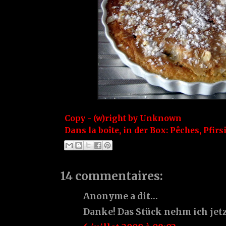
Copy - (w)right by
Unknown
Dans la boîte, in der Box:
Pêches
,
Pfirs
14 commentaires:
Anonyme a dit…
Danke! Das Stück nehm ich jetzt