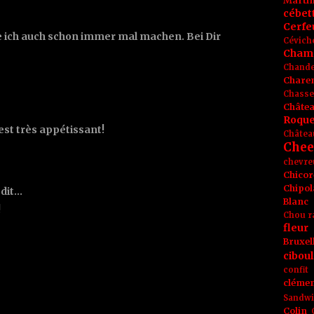
Marti
cébet
Cerfeu
e ich auch schon immer mal machen. Bei Dir
Cévich
Cham
Chande
Chare
Chasse
Châte
Roque
l est très appétissant!
Châtea
Chee
chevre
Chicor
Chipol
 dit…
Blanc
!
Chou r
fleur
Bruxel
ciboul
confit
clémen
Sandw
Colin