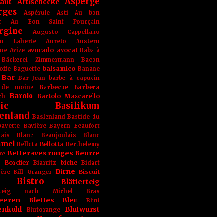
Asperge
haut
Artischocke
rges
Aspérule
Asti
Au bon
r
Au Bon Saint Pourçain
rgine
Augusto Cappellano
ien Laherte
Aureto
Austern
avocado
avocat
gne
Avize
Baba à
Bäckerei Zimmermann
Bacon
balsamico
offe
Baguette
Banane
Bar
Bar Jean
barbe à capucin
Barbecue
Barbera
 de moine
Barolo
Bartolo Mascarello
ch
ic
Basilikum
enland
Baslenland
Bastide du
bavette
Bavière
Bayern
Beaufort
lais Blanc
Beaujoulais Blanc
amel
Bellotta
Bellota
Berthelemy
Betteraves rouges
Beurre
ke
e Bordier
biche
Biarritz
Bidart
Birne
Biscuit
ière
Bill Granger
Bistro
Blätterteig
terteig nach Michel Bras
eeren
Blettes
Bleu
Blini
enkohl
Blutwurst
Blutorange