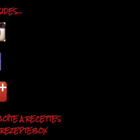
DES....
BOÎTE A RECETTES
 REZEPTEBOX