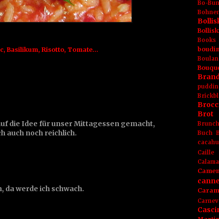
Bo-Bu
Bohnen
Boll
Bolli
Books
boudin
ic
,
Basilikum
,
Risotto
,
Tomate...
Boulan
Bouqu
Brand
puddin
Brickbl
Brocc
Brot
uf die Idee für unser Mittagessen gemacht,
Brunc
 auch noch reichlich.
Buch
cacahu
Caille
Calama
Camem
canne
n, da werde ich schwach.
Caram
Carnev
Casci