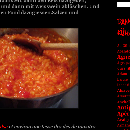
andünsten, dann den Reis dazugeben,
rd und dann mit Weisswein ablöschen. Und
 den Fond dazugiessen.Salzen und
DANS
KÜH
A. Gü
Aband
Agne
Agrapa
A
ours
Adam
Laible
Iaccar
Alsace
Amare
Anchoï
Anti
Apér
Araig
Arma
alsa
et environ une tasse des dés de tomates.