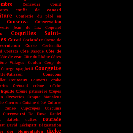
ombre
Concours
Confit
confit de canard
lotes
iture
Confrerie du pâté en
Conserva
Conservation
rverie Jean de Luz
Coquelet
Coquilles Saint-
s
ues
Corail
Coriandre
Corne de
cornichon
Corse
Cortemilia
Côte de
d
Costata
Côte Basque
Côte de veau
Côte du Rhône
Côtes
ône Villages
Coulon
Coup de
Courgette
Courge spaghetti
Couscous
tte-Patisson
Couteaux
llet
Couverts
crabe
rries
Crémant
crème fraîche
liquide
Crème patissière
Crêpes
on
Crevettes
Croque Monsieur
le
Cucuron
Cuisine d'été
Culture
Cuneo
Cupcrêpes
Curcuma
Currywurst
Da Rosa
Daniel
Daurade
t
datteln
dattes
sat
David Léclapart
Dégustation
dicke
der blumenladen
er