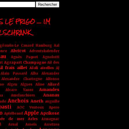
 LE FRIGO .... IM
LSCHRANK
ngörmüs-Le Canard Hamburg
Aal
Abricot
once
Adventskalender
au
Agnès Paquet
Agnolotti
Agrapart Champagne
rt
Ail des
il frais
aillet
Aïoli
airelles
AJ
Alain Passard
Alba
Alexander
Alexandre Chartogne
Alfonso
Allard
ino
Algen
Algues
Aline
Amandes
Alvaro Yanez
Ananas
na
Amelanchiers
Anchois
Aneth
ade
anguille
pasti
AOC Ventoux
Apero
o
Apple
Aprikose
Apfelbrand
née de mer
Arles
Armagnac
nd Arnal
Arneis
Arretxea