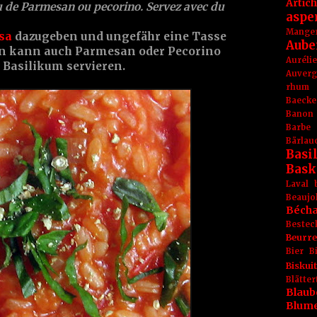
Artic
u de Parmesan ou pecorino. Servez avec du
aspe
Mange
sa
dazugeben und ungefähr eine Tasse
Aube
n kann auch Parmesan oder Pecorino
Aurél
h Basilikum servieren.
Auver
rhum
Baecke
Banon
Barbe
Bärlau
Basil
Bask
Laval
Beaujo
Béch
Bestec
Beurr
Bier
B
Biskuit
Blät
Blaub
Blum