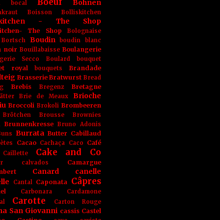
Boeuf
Bohnen
n
bocal
kraut
Boisson
Bolliskitchen
iskitchen - The Shop
skitchen- The Shop
Bolognaise
Boudin
Bortsch
boudin blanc
 noir
Boulangerie
Bouillabaisse
gerie Secco
Boulard
bouquet
et royal
Brandade
bouquets
teig
Brasserie
Bratwurst
Bread
Brebis
Bretagne
g
Bregenz
Brioche
ätter
Brie de Meaux
iu
Broccoli
Brombeeren
Brokoli
Brötchen
Brousse
Brownies
Brunnenkresse
h
Bruno Adonis
Burrata
Butter
Cabillaud
Buns
Cacao
Café
ètes
Cachaça
Caco
Cake and Co
Caillette
Camargue
r
calvados
Canard
canelle
bert
Câpres
lle
Caponata
Cantal
el
Carbonara
Cardamone
Carotte
al
Carton Rouge
na San Giovanni
cassis
Castel