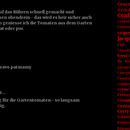
Conc
d'écha
 auf das Rühren schnell gemacht und
Conf
n obendrein - das wird es heir sicher auch
croûte
 geniesse ich die Tomaten aus dem Garten
Conse
at oder pur.
coque
Jacq
Cerf
Cossar
boeuf
du Rh
n bravo patmamy
gueule
Courge
Couste
cranbe
crème 
it…
Cress
 für die Gartentomaten - so langsam
Crumb
ig.
Cumin
Curry
Schmit
Dauvis
Déjeun