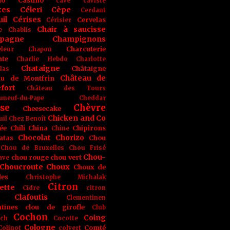
no
Castino
cave
caviste
tes
Céleri
Cèpe
Cerdant
il
Cérises
Cervelas
Cérisier
Chair à saucisse
e
Chablis
pagne
Champignons
Charcuterie
leur
Chapon
nte
Charlie Hebdo
Charlotte
Chataîgne
Châtaigne
las
Château de
au de Montfrin
fort
Château des Tours
uneuf-du-Pape
Cheddar
se
Chèvre
Cheesecake
Chicken and Co
uil
Chez Benoît
ée
Chili
China
Chipirons
Chine
Chocolat
Chorizo
atas
Chou
Chou de Bruxelles
Chou Frisé
Chou-
chou rouge
chou vert
ave
Choucroute
Choux
Choux de
les
Christophe Michalak
Citron
ette
Cidre
citron
Clafoutis
Clementinen
tines
clou de girofle
Club
Cochon
Coing
ich
Cocotte
Cologne
Comté
Colinot
colvert