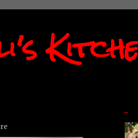
i's Kitch
...
re