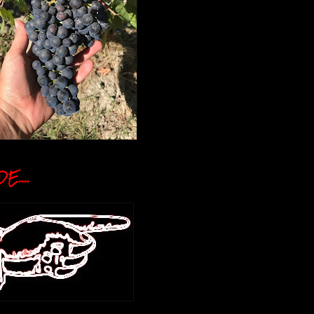
E....