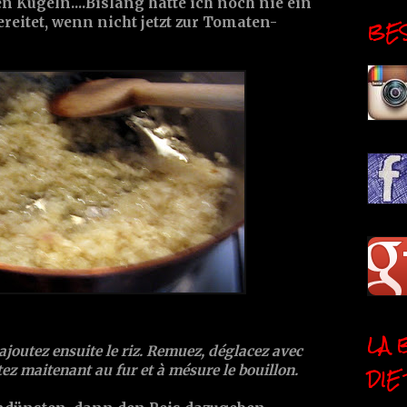
n Kugeln....Bislang hatte ich noch nie ein
reitet, wenn nicht jetzt zur Tomaten-
BESI
LA 
 ajoutez ensuite le riz. Remuez, déglacez avec
tez maitenant au fur et à mésure le bouillon.
DIE