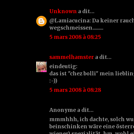
Unknown
a dit…
@Lamiacucina: Da keiner rauch
wegschmeissen.........
5 mars 2008 à 08:25
sammelhamster
a dit…
eindeutig:
das ist "chez bolli" mein liebl
:-))
5 mars 2008 à 08:28
Anonyme a dit…
mmmhhh, ich dachte, solch wu
beinschinken wäre eine österre
wiener) spezialität. hm. wohl e