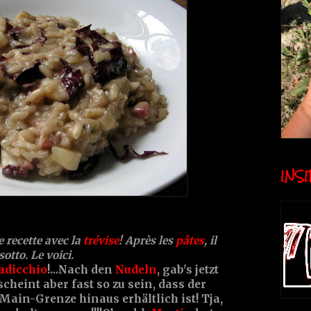
INSID
e recette avec la
trévise
! Après les
pâtes
, il
tto. Le voici.
adicchio
!...Nach den
Nudeln
, gab's jetzt
scheint aber fast so zu sein, dass der
Main-Grenze hinaus erhältlich ist! Tja,