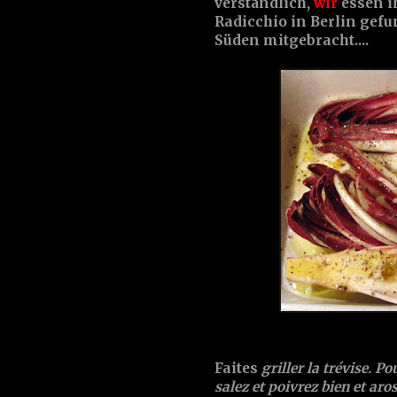
verständlich,
wir
essen i
Radicchio in Berlin gefu
Süden mitgebracht....
Faites
griller la
trévise
. Po
salez et poivrez bien et aros