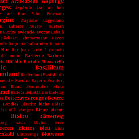
Asperge
haut
Artischocke
rges
Aspérule
Asti
Au bon
r
Au Bon Saint Pourçain
rgine
Augusto Cappellano
ien Laherte
Aureto
Austern
avocado
avocat
gne
Avize
Baba à
Bäckerei Zimmermann
Bacon
balsamico
offe
Baguette
Banane
Bar
Bar Jean
barbe à capucin
Barbecue
Barbera
 de moine
Barolo
Bartolo Mascarello
ch
ic
Basilikum
enland
Baslenland
Bastide du
bavette
Bavière
Bayern
Beaufort
lais Blanc
Beaujoulais Blanc
amel
Bellotta
Bellota
Berthelemy
Betteraves rouges
Beurre
ke
e Bordier
biche
Biarritz
Bidart
Birne
Biscuit
ière
Bill Granger
Bistro
Blätterteig
terteig nach Michel Bras
eeren
Blettes
Bleu
Blini
enkohl
Blutwurst
Blutorange