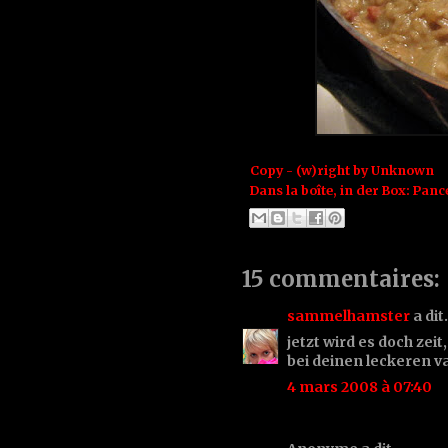
Copy - (w)right by
Unknown
Dans la boîte, in der Box:
Panc
15 commentaires:
sammelhamster
a di
jetzt wird es doch zeit
bei deinen leckeren va
4 mars 2008 à 07:40