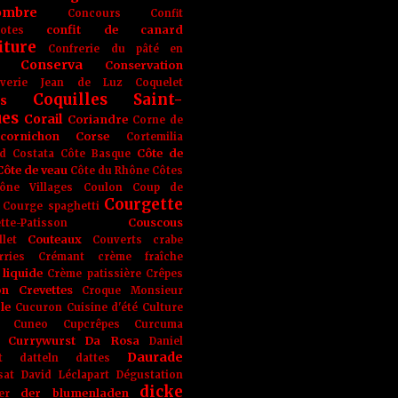
ombre
Concours
Confit
confit de canard
lotes
iture
Confrerie du pâté en
Conserva
Conservation
rverie Jean de Luz
Coquelet
Coquilles Saint-
s
ues
Corail
Coriandre
Corne de
cornichon
Corse
Cortemilia
Côte de
d
Costata
Côte Basque
Côte de veau
Côte du Rhône
Côtes
ône Villages
Coulon
Coup de
Courgette
Courge spaghetti
Couscous
tte-Patisson
Couteaux
llet
Couverts
crabe
rries
Crémant
crème fraîche
liquide
Crème patissière
Crêpes
on
Crevettes
Croque Monsieur
le
Cucuron
Cuisine d'été
Culture
Cuneo
Cupcrêpes
Curcuma
Currywurst
Da Rosa
Daniel
Daurade
t
datteln
dattes
sat
David Léclapart
Dégustation
dicke
der blumenladen
er