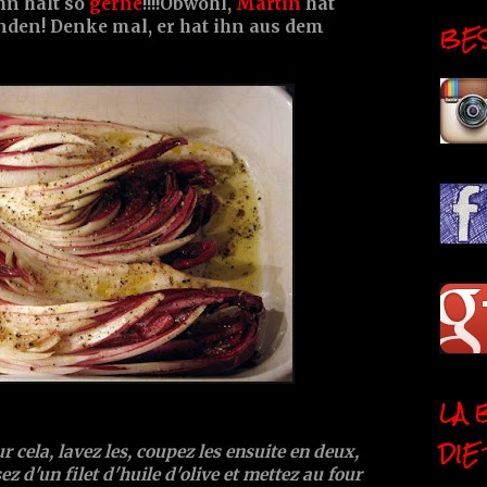
hn halt so
gerne
!!!!Obwohl,
Martin
hat
nden! Denke mal, er hat ihn aus dem
BESI
LA 
DIE
ur cela, lavez les, coupez les ensuite en deux,
ez d'un filet d'huile d'olive et mettez au four