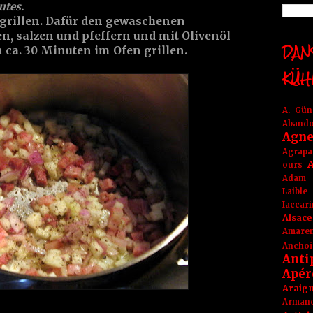
utes.
grillen. Dafür den gewaschenen
n, salzen und pfeffern und mit Olivenöl
DANS
n ca. 30 Minuten im Ofen grillen.
KÜH
A. Gü
Aband
Agne
Agrapa
A
ours
Adam
Laible
Iaccar
Alsace
Amare
Anchoï
Anti
Apér
Araig
Arma