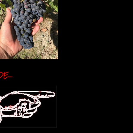
E....