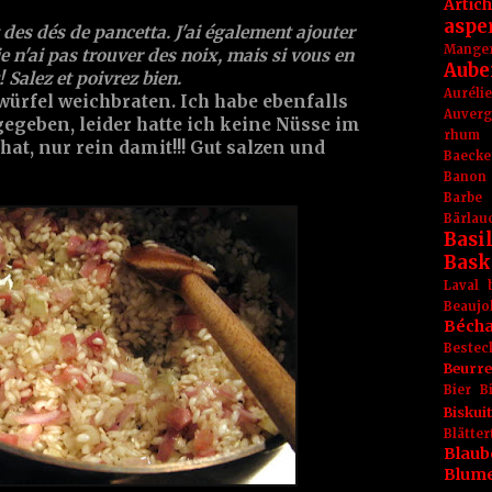
Artic
aspe
 des dés de
pancetta
. J'ai également ajouter
Mange
 je n'ai pas trouver des
noix
, mais si vous en
Aube
 Salez et poivrez bien.
Aurél
würfel weichbraten. Ich habe ebenfalls
Auver
egeben, leider hatte ich keine
Nüsse
im
rhum
hat, nur rein damit!!! Gut salzen und
Baecke
Banon
Barbe
Bärlau
Basil
Bask
Laval
Beaujo
Béch
Bestec
Beurr
Bier
B
Biskuit
Blät
Blaub
Blum