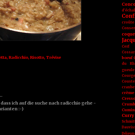
Conc
d'écha
Conf
croûte
Conse
coque
Jacq
Cerf
Cossar
etta
,
Radicchio
,
Risotto
,
Trévise
boeuf
du Rh
gueule
Courge
Couste
cranbe
crème 
t…
Cress
, dass ich auf die suche nach radicchio gehe -
Crumb
rianten :-)
Cumin
Curry
Schmit
Dauvis
Déjeun