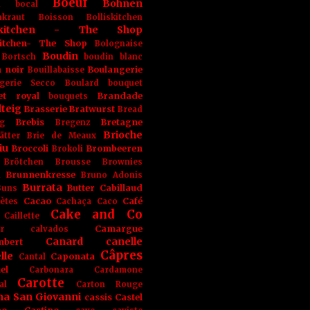
Boeuf
Bohnen
n
bocal
kraut
Boisson
Bolliskitchen
iskitchen - The Shop
skitchen- The Shop
Bolognaise
Boudin
Bortsch
boudin blanc
 noir
Boulangerie
Bouillabaisse
gerie Secco
Boulard
bouquet
et royal
Brandade
bouquets
teig
Brasserie
Bratwurst
Bread
Brebis
Bretagne
g
Bregenz
Brioche
ätter
Brie de Meaux
iu
Broccoli
Brombeeren
Brokoli
Brötchen
Brousse
Brownies
Brunnenkresse
h
Bruno Adonis
Burrata
Butter
Cabillaud
Buns
Cacao
Café
ètes
Cachaça
Caco
Cake and Co
Caillette
Camargue
r
calvados
Canard
canelle
bert
Câpres
lle
Caponata
Cantal
el
Carbonara
Cardamone
Carotte
al
Carton Rouge
na San Giovanni
cassis
Castel