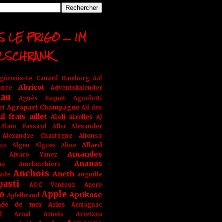
 LE FRIGO .... IM
LSCHRANK
ngörmüs-Le Canard Hamburg
Aal
Abricot
once
Adventskalender
au
Agnès Paquet
Agnolotti
Agrapart Champagne
rt
Ail des
il frais
aillet
Aïoli
airelles
AJ
Alain Passard
Alba
Alexander
Alexandre Chartogne
Alfonso
Allard
ino
Algen
Algues
Aline
Amandes
Alvaro Yanez
Ananas
na
Amelanchiers
Anchois
Aneth
ade
anguille
pasti
AOC Ventoux
Apero
o
Apple
Aprikose
Apfelbrand
née de mer
Arles
Armagnac
nd Arnal
Arneis
Arretxea