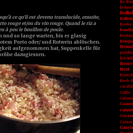
Bo-Bu
Bohnen
Boll
usqu'à ce qu'il est devenu translucide, ensuite,
Bolli
rto rouge
et/ou du
vin rouge
. Quand le riz a
Books
eu à peu le
bouillon de poule
.
boudin
und so lange warten, bis er glasig
Boulan
Bouqu
rotem
Porto
oder/ und
Rotwein
ablöschen.
Brand
igkeit aufgenommen hat, Suppenkelle für
puddin
brühe
dazugiessen.
Brickbl
Brocc
Brot
Brunc
Buch
cacahu
Caille
Calama
Camem
canne
Caram
Carnev
Casci