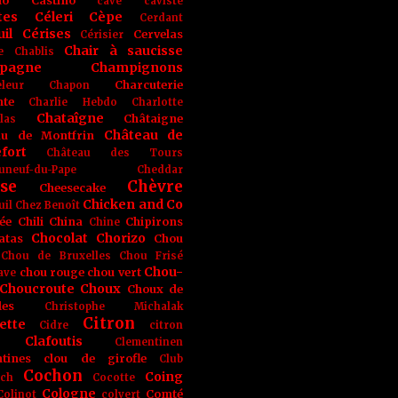
no
Castino
cave
caviste
tes
Céleri
Cèpe
Cerdant
il
Cérises
Cervelas
Cérisier
Chair à saucisse
e
Chablis
pagne
Champignons
Charcuterie
leur
Chapon
nte
Charlie Hebdo
Charlotte
Chataîgne
Châtaigne
las
Château de
au de Montfrin
fort
Château des Tours
uneuf-du-Pape
Cheddar
se
Chèvre
Cheesecake
Chicken and Co
uil
Chez Benoît
ée
Chili
China
Chipirons
Chine
Chocolat
Chorizo
atas
Chou
Chou de Bruxelles
Chou Frisé
Chou-
chou rouge
chou vert
ave
Choucroute
Choux
Choux de
les
Christophe Michalak
Citron
ette
Cidre
citron
Clafoutis
Clementinen
tines
clou de girofle
Club
Cochon
Coing
ich
Cocotte
Cologne
Comté
Colinot
colvert