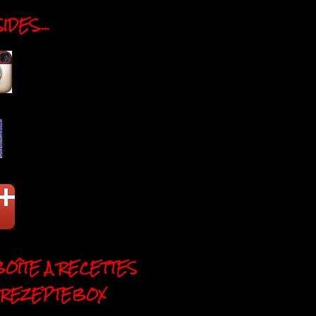
DES....
BOÎTE A RECETTES
 REZEPTEBOX