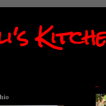
i's Kitch
...
chio