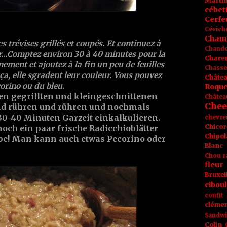
Marti
cébet
Cerfeu
Cévich
Cham
s trévises grillés et coupés. Et continuez à
Chande
...Comptez environ 30 à 40 minutes pour la
Chare
nement et ajoutez à la fin un peu de feuilles
Chasse
ça, elle sgradent leur couleur. Vous pouvez
Châte
orino ou du bleu.
Roque
n gegrillten und kleingeschnittenen
Châtea
Chee
nd rühren und rühren und nochmals
0-40 Minuten Garzeit einkalkulieren.
chevre
Chicor
och ein paar frische Radicchioblätter
Chipol
rbe! Man kann auch etwas Pecorino oder
Blanc
Chou r
fleur
Bruxel
ciboul
confit
clémen
Sandw
Colin