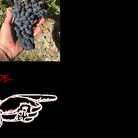
E....