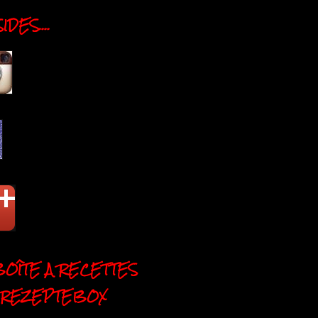
DES....
BOÎTE A RECETTES
 REZEPTEBOX