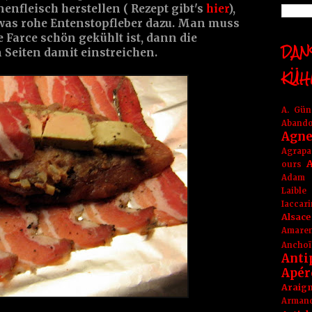
enfleisch herstellen ( Rezept gibt's
hier
),
was rohe Entenstopfleber dazu. Man muss
e Farce schön gekühlt ist, dann die
DANS
 Seiten damit einstreichen.
KÜH
A. Gü
Aband
Agne
Agrapa
A
ours
Adam
Laible
Iaccar
Alsace
Amare
Anchoï
Anti
Apér
Araig
Arma