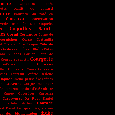
ombre
Concours
Confit
confit de canard
lotes
iture
Confrerie du pâté en
Conserva
Conservation
rverie Jean de Luz
Coquelet
Coquilles Saint-
s
ues
Corail
Coriandre
Corne de
cornichon
Corse
Cortemilia
Côte de
d
Costata
Côte Basque
Côte de veau
Côte du Rhône
Côtes
ône Villages
Coulon
Coup de
Courgette
Courge spaghetti
Couscous
tte-Patisson
Couteaux
llet
Couverts
crabe
rries
Crémant
crème fraîche
liquide
Crème patissière
Crêpes
on
Crevettes
Croque Monsieur
le
Cucuron
Cuisine d'été
Culture
Cuneo
Cupcrêpes
Curcuma
Currywurst
Da Rosa
Daniel
Daurade
t
datteln
dattes
sat
David Léclapart
Dégustation
dicke
der blumenladen
er