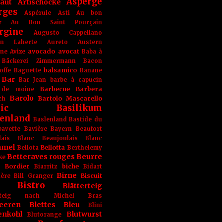
Asperge
haut
Artischocke
rges
Aspérule
Asti
Au bon
r
Au Bon Saint Pourçain
rgine
Augusto Cappellano
ien Laherte
Aureto
Austern
avocado
avocat
gne
Avize
Baba à
Bäckerei Zimmermann
Bacon
balsamico
offe
Baguette
Banane
Bar
Bar Jean
barbe à capucin
Barbecue
Barbera
 de moine
Barolo
Bartolo Mascarello
ch
ic
Basilikum
enland
Baslenland
Bastide du
bavette
Bavière
Bayern
Beaufort
lais Blanc
Beaujoulais Blanc
amel
Bellotta
Bellota
Berthelemy
Betteraves rouges
Beurre
ke
e Bordier
biche
Biarritz
Bidart
Birne
Biscuit
ière
Bill Granger
Bistro
Blätterteig
terteig nach Michel Bras
eeren
Blettes
Bleu
Blini
enkohl
Blutwurst
Blutorange