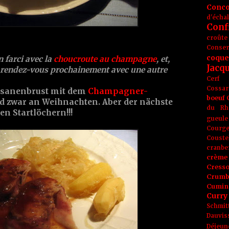
Conc
d'écha
Conf
croûte
Conse
coque
 farci avec la
choucroute au champagne
, et,
Jacq
c, rendez-vous prochainement avec une autre
Cerf
Cossar
Fasanenbrust mit dem
Champagner-
boeuf
d zwar an Weihnachten. Aber der nächste
du Rh
en Startlöchern!!!
gueule
Courge
Couste
cranbe
crème 
Cress
Crumb
Cumin
Curry
Schmit
Dauvis
Déjeun