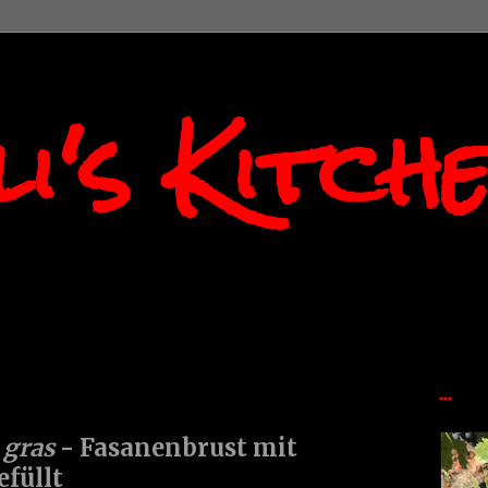
i's Kitch
...
 gras
- Fasanenbrust mit
efüllt