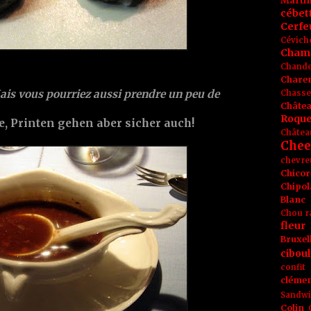
Marti
cébet
Cerfeu
Cévich
Cham
Chande
Chare
Mais vous pourriez aussi prendre un peu de
Chasse
Châte
Roque
e, Printen gehen aber sicher auch!
Châtea
Chee
chevre
Chicor
Chipol
Blanc
Chou r
fleur
Bruxel
ciboul
confit
clémen
Sandw
Colin