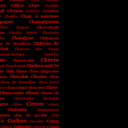
no
Castino
cave
caviste
tes
Céleri
Cèpe
Cerdant
il
Cérises
Cervelas
Cérisier
Chair à saucisse
e
Chablis
pagne
Champignons
Charcuterie
leur
Chapon
nte
Charlie Hebdo
Charlotte
Chataîgne
Châtaigne
las
Château de
au de Montfrin
fort
Château des Tours
uneuf-du-Pape
Cheddar
se
Chèvre
Cheesecake
Chicken and Co
uil
Chez Benoît
ée
Chili
China
Chipirons
Chine
Chocolat
Chorizo
atas
Chou
Chou de Bruxelles
Chou Frisé
Chou-
chou rouge
chou vert
ave
Choucroute
Choux
Choux de
les
Christophe Michalak
Citron
ette
Cidre
citron
Clafoutis
Clementinen
tines
clou de girofle
Club
Cochon
Coing
ich
Cocotte
Cologne
Comté
Colinot
colvert