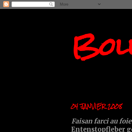
Boll
04 JANVIER 2008
Faisan farci au foie
Entenstopfleber g