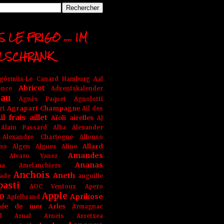
 LE FRIGO .... IM
LSCHRANK
ngörmüs-Le Canard Hamburg
Aal
Abricot
once
Adventskalender
au
Agnès Paquet
Agnolotti
Agrapart Champagne
rt
Ail des
il frais
aillet
Aïoli
airelles
AJ
Alain Passard
Alba
Alexander
Alexandre Chartogne
Alfonso
Allard
ino
Algen
Algues
Aline
Amandes
Alvaro Yanez
Ananas
na
Amelanchiers
Anchois
Aneth
ade
anguille
pasti
AOC Ventoux
Apero
o
Apple
Aprikose
Apfelbrand
née de mer
Arles
Armagnac
nd Arnal
Arneis
Arretxea