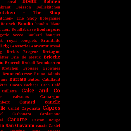
Boeuf
Bohnen
n
bocal
kraut
Boisson
Bolliskitchen
iskitchen - The Shop
skitchen- The Shop
Bolognaise
Boudin
Bortsch
boudin blanc
 noir
Boulangerie
Bouillabaisse
gerie Secco
Boulard
bouquet
et royal
Brandade
bouquets
teig
Brasserie
Bratwurst
Bread
Brebis
Bretagne
g
Bregenz
Brioche
ätter
Brie de Meaux
iu
Broccoli
Brombeeren
Brokoli
Brötchen
Brousse
Brownies
Brunnenkresse
h
Bruno Adonis
Burrata
Butter
Cabillaud
Buns
Cacao
Café
ètes
Cachaça
Caco
Cake and Co
Caillette
Camargue
r
calvados
Canard
canelle
bert
Câpres
lle
Caponata
Cantal
el
Carbonara
Cardamone
Carotte
al
Carton Rouge
na San Giovanni
cassis
Castel