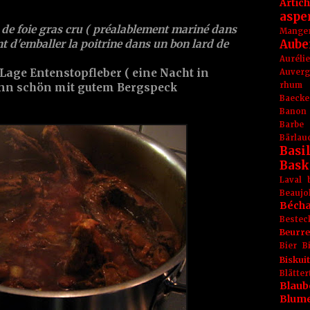
Artic
aspe
 de foie gras cru ( préalablement mariné dans
Mange
Aube
t d'emballer la poitrine dans un bon lard de
Aurél
Lage Entenstopfleber ( eine Nacht in
Auver
rhum
ann schön mit gutem Bergspeck
Baecke
Banon
Barbe
Bärlau
Basil
Bask
Laval
Beaujo
Béch
Bestec
Beurr
Bier
B
Biskuit
Blät
Blaub
Blum