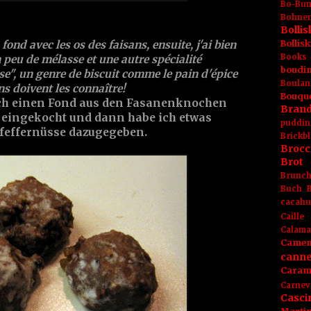
Bo-Bu
Bohnen
Boll
Bolli
n fond avec les os des faisans, ensuite, j'ai bien
Books
un peu de mélasse et une autre spécialité
boudin
e", un genre de biscuit comme le pain d'épice
Boulan
ns doivent les connaître!
Bouqu
ich einen Fond aus den Fasanenknochen
Brand
 eingekocht und dann habe ich etwas
puddin
feffernüsse dazugegeben.
Brickbl
Brocc
Brot
Brunc
Buch
cacahu
Caille
Calama
Camem
canne
Caram
Carnev
Casci