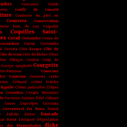
ombre
Concours
Confit
confit de canard
lotes
iture
Confrerie du pâté en
Conserva
Conservation
rverie Jean de Luz
Coquelet
Coquilles Saint-
s
ues
Corail
Coriandre
Corne de
cornichon
Corse
Cortemilia
Côte de
d
Costata
Côte Basque
Côte de veau
Côte du Rhône
Côtes
ône Villages
Coulon
Coup de
Courgette
Courge spaghetti
Couscous
tte-Patisson
Couteaux
llet
Couverts
crabe
rries
Crémant
crème fraîche
liquide
Crème patissière
Crêpes
on
Crevettes
Croque Monsieur
le
Cucuron
Cuisine d'été
Culture
Cuneo
Cupcrêpes
Curcuma
Currywurst
Da Rosa
Daniel
Daurade
t
datteln
dattes
sat
David Léclapart
Dégustation
dicke
der blumenladen
er