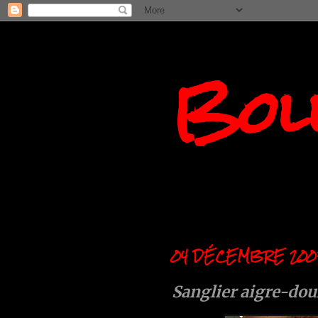
Boll
04 DÉCEMBRE 200
Sanglier aigre-do