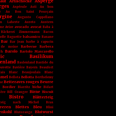
Asperge
haut
Artischocke
rges
Aspérule
Asti
Au bon
r
Au Bon Saint Pourçain
rgine
Augusto Cappellano
ien Laherte
Aureto
Austern
avocado
avocat
gne
Avize
Baba à
Bäckerei Zimmermann
Bacon
balsamico
offe
Baguette
Banane
Bar
Bar Jean
barbe à capucin
Barbecue
Barbera
 de moine
Barolo
Bartolo Mascarello
ch
ic
Basilikum
enland
Baslenland
Bastide du
bavette
Bavière
Bayern
Beaufort
lais Blanc
Beaujoulais Blanc
amel
Bellotta
Bellota
Berthelemy
Betteraves rouges
Beurre
ke
e Bordier
biche
Biarritz
Bidart
Birne
Biscuit
ière
Bill Granger
Bistro
Blätterteig
terteig nach Michel Bras
eeren
Blettes
Bleu
Blini
enkohl
Blutwurst
Blutorange