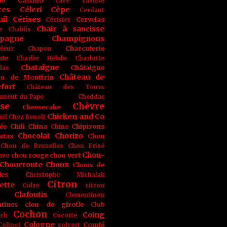
no
Castino
cave
caviste
tes
Céleri
Cèpe
Cerdant
il
Cérises
Cervelas
Cérisier
Chair à saucisse
e
Chablis
pagne
Champignons
Charcuterie
leur
Chapon
nte
Charlie Hebdo
Charlotte
Chataîgne
Châtaigne
las
Château de
au de Montfrin
fort
Château des Tours
uneuf-du-Pape
Cheddar
se
Chèvre
Cheesecake
Chicken and Co
uil
Chez Benoît
ée
Chili
China
Chipirons
Chine
Chocolat
Chorizo
atas
Chou
Chou de Bruxelles
Chou Frisé
Chou-
chou rouge
chou vert
ave
Choucroute
Choux
Choux de
les
Christophe Michalak
Citron
ette
Cidre
citron
Clafoutis
Clementinen
tines
clou de girofle
Club
Cochon
Coing
ich
Cocotte
Cologne
Comté
Colinot
colvert