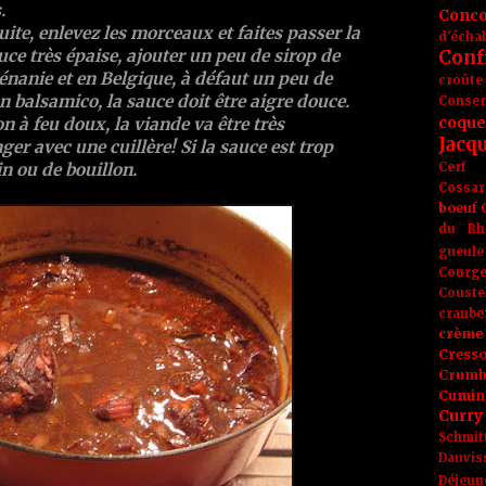
.
Conc
uite, enlevez les morceaux et faites passer la
d'écha
Conf
uce très épaise, ajouter un peu de
sirop de
hénanie et en Belgique, à défaut un peu de
croûte
on
balsamico
, la sauce doit être aigre douce.
Conse
coque
n à feu doux, la viande va être très
Jacq
er avec une cuillère! Si la sauce est trop
Cerf
in ou de bouillon.
Cossar
boeuf
du Rh
gueule
Courge
Couste
cranbe
crème 
Cress
Crumb
Cumin
Curry
Schmit
Dauvis
Déjeun