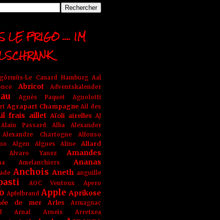
 LE FRIGO .... IM
LSCHRANK
ngörmüs-Le Canard Hamburg
Aal
Abricot
once
Adventskalender
au
Agnès Paquet
Agnolotti
Agrapart Champagne
rt
Ail des
il frais
aillet
Aïoli
airelles
AJ
Alain Passard
Alba
Alexander
Alexandre Chartogne
Alfonso
Allard
ino
Algen
Algues
Aline
Amandes
Alvaro Yanez
Ananas
na
Amelanchiers
Anchois
Aneth
ade
anguille
pasti
AOC Ventoux
Apero
o
Apple
Aprikose
Apfelbrand
née de mer
Arles
Armagnac
nd Arnal
Arneis
Arretxea