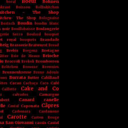
Boeuf
Bohnen
n
bocal
kraut
Boisson
Bolliskitchen
iskitchen - The Shop
skitchen- The Shop
Bolognaise
Boudin
Bortsch
boudin blanc
 noir
Boulangerie
Bouillabaisse
gerie Secco
Boulard
bouquet
et royal
Brandade
bouquets
teig
Brasserie
Bratwurst
Bread
Brebis
Bretagne
g
Bregenz
Brioche
ätter
Brie de Meaux
iu
Broccoli
Brombeeren
Brokoli
Brötchen
Brousse
Brownies
Brunnenkresse
h
Bruno Adonis
Burrata
Butter
Cabillaud
Buns
Cacao
Café
ètes
Cachaça
Caco
Cake and Co
Caillette
Camargue
r
calvados
Canard
canelle
bert
Câpres
lle
Caponata
Cantal
el
Carbonara
Cardamone
Carotte
al
Carton Rouge
na San Giovanni
cassis
Castel