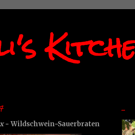
i's Kitch
7
...
ux
- Wildschwein-Sauerbraten