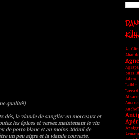
DANS
KÜH
A. Gü
Aband
Agne
Agrapa
A
ours
Adam
Laible
Iaccar
Alsace
Amare
ne qualité!)
Anchoï
Anti
s dés, la viande de sanglier en morceaux et
Apér
outez les épices et versez maintenant le vin
Araig
peu de porto blanc et au moins 200ml de
Arma
tre un peu aigre et la viande couverte.