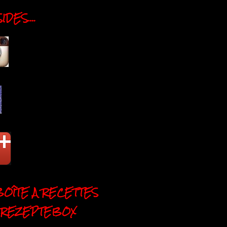
DES....
BOÎTE A RECETTES
 REZEPTEBOX