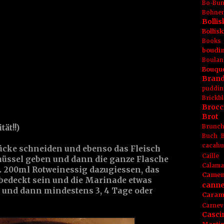
Bo-Bu
Bohnen
Boll
Bolli
Books
boudin
Boulan
Bouqu
Brand
puddin
Brickbl
Brocc
Brot
Brunc
ät!!)
Buch
cacahu
ücke schneiden und ebenso das Fleisch
Caille
chüssel geben und dann die ganze Flasche
Calama
a. 200ml Rotweinessig dazugiessen, das
Camem
 bedeckt sein und die Marinade etwas
canne
n und dann mindestens 3, 4 Tage oder
Caram
Carnev
Casci