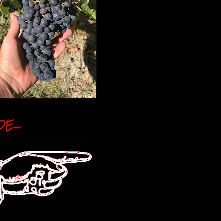
E....