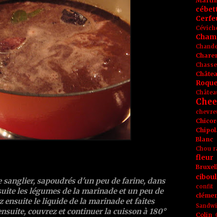
Marti
cébet
Cerfeu
Cévich
Cham
Chande
Chare
Chasse
Châte
Roque
Châtea
Chee
chevre
Chicor
Chipol
Blanc
Chou r
fleur
Bruxel
ciboul
 sanglier, sapoudrés d'un peu de farine, dans
confit
nsuite les légumes de la marinade et un peu de
clémen
z ensuite le liquide de la marinade et faites
Sandw
ensuite, couvrez et continuer la cuisson à 180°
Colin