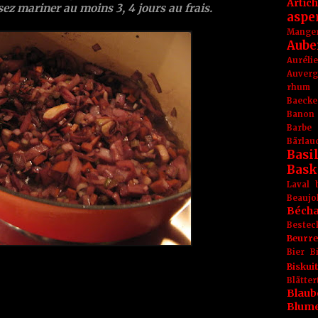
Artic
sez mariner au moins 3, 4 jours au frais.
aspe
Mange
Aube
Aurél
Auver
rhum
Baecke
Banon
Barbe
Bärlau
Basil
Bask
Laval
Beaujo
Béch
Bestec
Beurr
Bier
B
Biskuit
Blät
Blaub
Blum