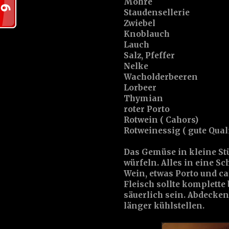
Möhre
Staudensellerie
Zwiebel
Knoblauch
Lauch
Salz, Pfeffer
Nelke
Wacholderbeeren
Lorbeer
Thymian
roter Porto
Rotwein ( Cahors)
Rotweinessig ( gute Qualit
Das Gemüse in kleine St
würfeln. Alles in eine S
Wein, etwas Porto und c
Fleisch sollte komplette
säuerlich sein. Abdecke
länger kühlstellen.