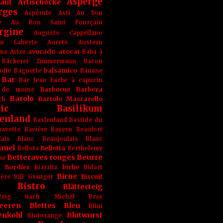
Asperge
haut
Artischocke
rges
Aspérule
Asti
Au bon
r
Au Bon Saint Pourçain
rgine
Augusto Cappellano
ien Laherte
Aureto
Austern
avocado
avocat
gne
Avize
Baba à
Bäckerei Zimmermann
Bacon
balsamico
offe
Baguette
Banane
Bar
Bar Jean
barbe à capucin
Barbecue
Barbera
 de moine
Barolo
Bartolo Mascarello
ch
ic
Basilikum
enland
Baslenland
Bastide du
bavette
Bavière
Bayern
Beaufort
lais Blanc
Beaujoulais Blanc
amel
Bellotta
Bellota
Berthelemy
Betteraves rouges
Beurre
ke
e Bordier
biche
Biarritz
Bidart
Birne
Biscuit
ière
Bill Granger
Bistro
Blätterteig
terteig nach Michel Bras
eeren
Blettes
Bleu
Blini
enkohl
Blutwurst
Blutorange