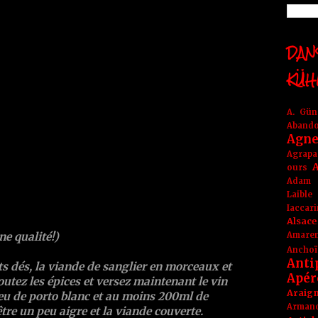
DANS
KÜH
A. Gü
Aband
Agne
Agrapa
A
ours
Adam
Laible
Iaccar
Alsace
Amare
ne qualité!)
Anchoï
Anti
s dés, la viande de sanglier en morceaux et
Apér
outez les épices et versez maintenant le vin
Araig
peu de porto blanc et au moins 200ml de
Arma
tre un peu aigre et la viande couverte.