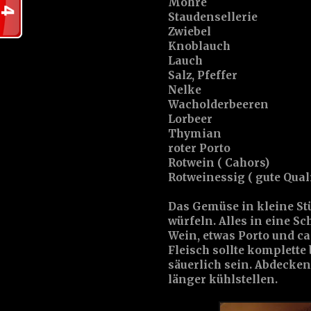
Möhre
Staudensellerie
Zwiebel
Knoblauch
Lauch
Salz, Pfeffer
Nelke
Wacholderbeeren
Lorbeer
Thymian
roter Porto
Rotwein ( Cahors)
Rotweinessig ( gute Qualit
Das Gemüse in kleine St
würfeln. Alles in eine S
Wein, etwas Porto und c
Fleisch sollte komplette
säuerlich sein. Abdecke
länger kühlstellen.