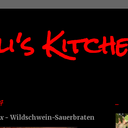
i's Kitch
7
...
ux
- Wildschwein-Sauerbraten