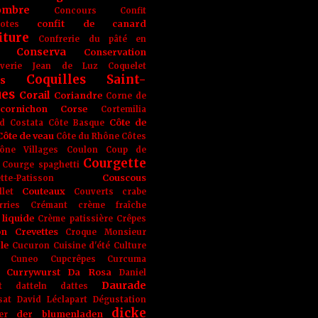
ombre
Concours
Confit
confit de canard
lotes
iture
Confrerie du pâté en
Conserva
Conservation
rverie Jean de Luz
Coquelet
Coquilles Saint-
s
ues
Corail
Coriandre
Corne de
cornichon
Corse
Cortemilia
Côte de
d
Costata
Côte Basque
Côte de veau
Côte du Rhône
Côtes
ône Villages
Coulon
Coup de
Courgette
Courge spaghetti
Couscous
tte-Patisson
Couteaux
llet
Couverts
crabe
rries
Crémant
crème fraîche
liquide
Crème patissière
Crêpes
on
Crevettes
Croque Monsieur
le
Cucuron
Cuisine d'été
Culture
Cuneo
Cupcrêpes
Curcuma
Currywurst
Da Rosa
Daniel
Daurade
t
datteln
dattes
sat
David Léclapart
Dégustation
dicke
der blumenladen
er