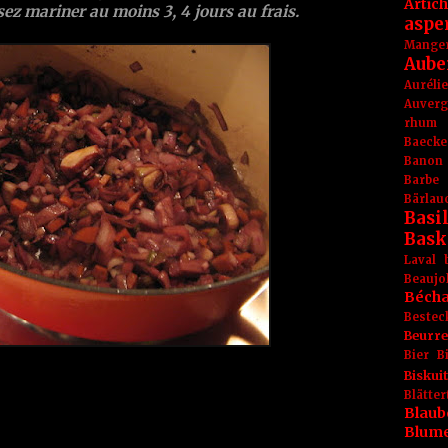
Artic
sez mariner au moins 3, 4 jours au frais.
aspe
Mange
Aube
Aurél
Auver
rhum
Baecke
Banon
Barbe
Bärlau
Basil
Bask
Laval
Beaujo
Béch
Bestec
Beurr
Bier
B
Biskuit
Blät
Blaub
Blum