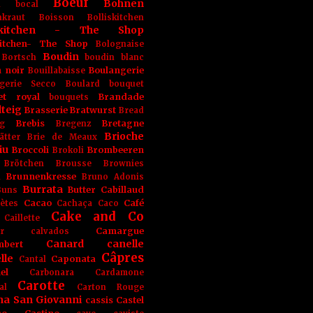
Boeuf
Bohnen
n
bocal
kraut
Boisson
Bolliskitchen
iskitchen - The Shop
skitchen- The Shop
Bolognaise
Boudin
Bortsch
boudin blanc
 noir
Boulangerie
Bouillabaisse
gerie Secco
Boulard
bouquet
et royal
Brandade
bouquets
teig
Brasserie
Bratwurst
Bread
Brebis
Bretagne
g
Bregenz
Brioche
ätter
Brie de Meaux
iu
Broccoli
Brombeeren
Brokoli
Brötchen
Brousse
Brownies
Brunnenkresse
h
Bruno Adonis
Burrata
Butter
Cabillaud
Buns
Cacao
Café
ètes
Cachaça
Caco
Cake and Co
Caillette
Camargue
r
calvados
Canard
canelle
bert
Câpres
lle
Caponata
Cantal
el
Carbonara
Cardamone
Carotte
al
Carton Rouge
na San Giovanni
cassis
Castel