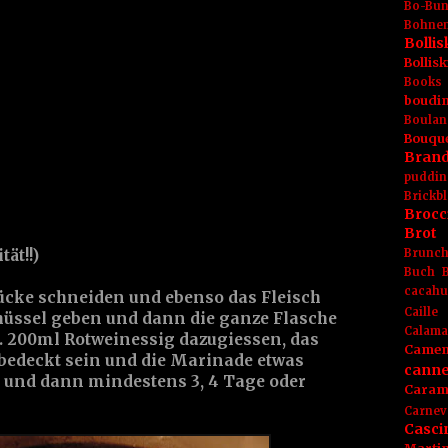
Bo-Bu
Bohnen
Boll
Bolli
Books
boudin
Boulan
Bouqu
Brand
puddin
Brickbl
Brocc
Brot
Brunc
ät!!)
Buch
cacahu
ücke schneiden und ebenso das Fleisch
Caille
chüssel geben und dann die ganze Flasche
Calama
a. 200ml Rotweinessig dazugiessen, das
Camem
 bedeckt sein und die Marinade etwas
canne
n und dann mindestens 3, 4 Tage oder
Caram
Carnev
Casci