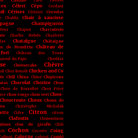
no
Castino
cave
caviste
tes
Céleri
Cèpe
Cerdant
il
Cérises
Cervelas
Cérisier
Chair à saucisse
e
Chablis
pagne
Champignons
Charcuterie
leur
Chapon
nte
Charlie Hebdo
Charlotte
Chataîgne
Châtaigne
las
Château de
au de Montfrin
fort
Château des Tours
uneuf-du-Pape
Cheddar
se
Chèvre
Cheesecake
Chicken and Co
uil
Chez Benoît
ée
Chili
China
Chipirons
Chine
Chocolat
Chorizo
atas
Chou
Chou de Bruxelles
Chou Frisé
Chou-
chou rouge
chou vert
ave
Choucroute
Choux
Choux de
les
Christophe Michalak
Citron
ette
Cidre
citron
Clafoutis
Clementinen
tines
clou de girofle
Club
Cochon
Coing
ich
Cocotte
Cologne
Comté
Colinot
colvert