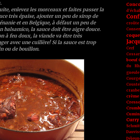
.
Conc
uite, enlevez les morceaux et faites passer la
d'écha
Conf
uce très épaise, ajouter un peu de
sirop de
hénanie et en Belgique, à défaut un peu de
croûte
on
balsamico
, la sauce doit être aigre douce.
Conse
coque
n à feu doux, la viande va être très
Jacq
er avec une cuillère! Si la sauce est trop
Cerf
in ou de bouillon.
Cossar
boeuf
du Rh
gueule
Courge
Couste
cranbe
crème 
Cress
Crumb
Cumin
Curry
Schmit
Dauvis
Déjeun