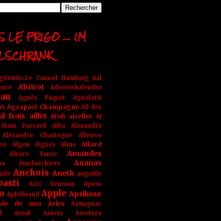
 LE FRIGO .... IM
LSCHRANK
ngörmüs-Le Canard Hamburg
Aal
Abricot
once
Adventskalender
au
Agnès Paquet
Agnolotti
Agrapart Champagne
rt
Ail des
il frais
aillet
Aïoli
airelles
AJ
Alain Passard
Alba
Alexander
Alexandre Chartogne
Alfonso
Allard
ino
Algen
Algues
Aline
Amandes
Alvaro Yanez
Ananas
na
Amelanchiers
Anchois
Aneth
ade
anguille
pasti
AOC Ventoux
Apero
o
Apple
Aprikose
Apfelbrand
née de mer
Arles
Armagnac
nd Arnal
Arneis
Arretxea