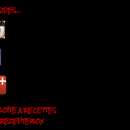
DES....
BOÎTE A RECETTES
 REZEPTEBOX