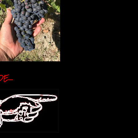
E....