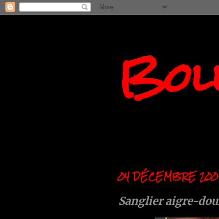
Boll
04 DÉCEMBRE 200
Sanglier aigre-do