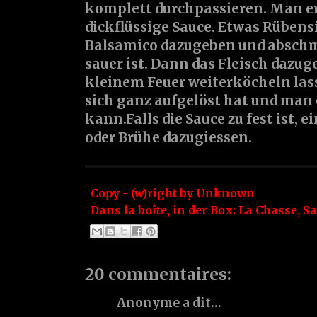
komplett durchpassieren. Man er
dickflüssige Sauce. Etwas
Rübens
Balsamico
dazugeben und abschm
sauer ist. Dann das Fleisch dazu
kleinem Feuer weiterköcheln lass
sich ganz aufgelöst hat und man e
kann.Falls die Sauce zu fest ist, 
oder Brühe dazugiessen.
Copy - (w)right by
Unknown
Dans la boîte, in der Box:
La Chasse
,
Sa
20 commentaires:
Anonyme a dit…