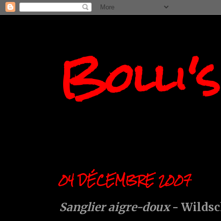
Bolli'
04 DÉCEMBRE 2007
Sanglier aigre-doux
- Wilds