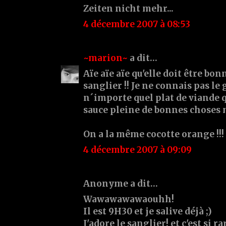
Zeiten nicht mehr...
4 décembre 2007 à 08:53
~marion~
a dit…
Aïe aïe aïe qu'elle doit être bon
sanglier !! Je ne connais pas le
n´importe quel plat de viande 
sauce pleine de bonnes choses m
On a la même cocotte orange !!! :
4 décembre 2007 à 09:09
Anonyme a dit…
Wawawawawaouhh!
Il est 9H30 et je salive déjà ;)
J'adore le sanglier! et c'est si ra