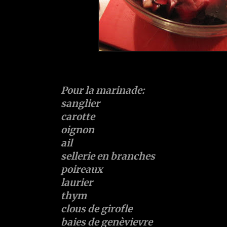
Pour la marinade:
sanglier
carotte
oignon
ail
sellerie en branches
poireaux
laurier
thym
clous de girofle
baies de genèvievre