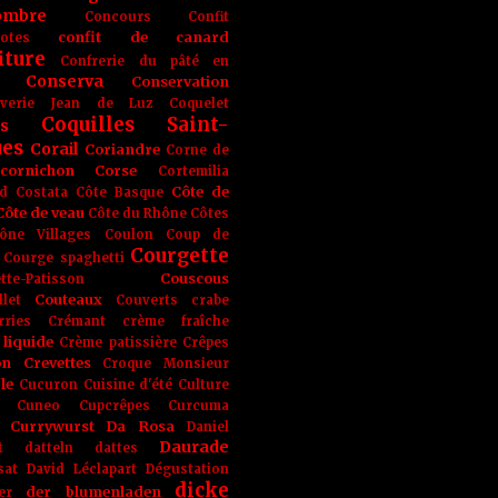
ombre
Concours
Confit
confit de canard
lotes
iture
Confrerie du pâté en
Conserva
Conservation
rverie Jean de Luz
Coquelet
Coquilles Saint-
s
ues
Corail
Coriandre
Corne de
cornichon
Corse
Cortemilia
Côte de
d
Costata
Côte Basque
Côte de veau
Côte du Rhône
Côtes
ône Villages
Coulon
Coup de
Courgette
Courge spaghetti
Couscous
tte-Patisson
Couteaux
llet
Couverts
crabe
rries
Crémant
crème fraîche
liquide
Crème patissière
Crêpes
on
Crevettes
Croque Monsieur
le
Cucuron
Cuisine d'été
Culture
Cuneo
Cupcrêpes
Curcuma
Currywurst
Da Rosa
Daniel
Daurade
t
datteln
dattes
sat
David Léclapart
Dégustation
dicke
der blumenladen
er