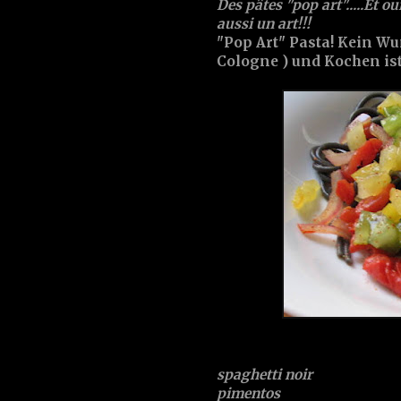
Des pâtes "pop art".....Et oui
aussi un art!!!
"Pop Art" Pasta! Kein Wund
Cologne ) und Kochen ist
spaghetti noir
pimentos