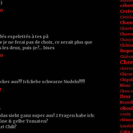
Marti
-)
cébet
30
Cerfeu
Cévich
Cham
Chande
Chare
rdés espelettés à tes pâ
Chasse
ue je ne ferai pas de choix, ce serait plus que
Châte
 les deux, puis-je?... bises
Roque
40
Châtea
Chee
chevre
Chicor
Chipol
cker aus!!! Ich liebe schwarze Nudeln!!!!!
Blanc
2
Chou r
fleur
Bruxel
…
ciboul
confit
 das sieht ganz super aus! 2 Fragen habe ich:
clémen
üne & gelbe Tomaten?
rt Chili?
Sandw
Colin