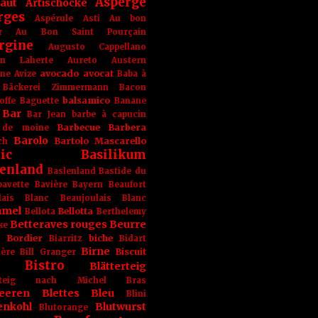
Asperge
haut
Artischocke
rges
Aspérule
Asti
Au bon
r
Au Bon Saint Pourçain
rgine
Augusto Cappellano
ien Laherte
Aureto
Austern
avocado
avocat
gne
Avize
Baba à
Bäckerei Zimmermann
Bacon
balsamico
offe
Baguette
Banane
Bar
Bar Jean
barbe à capucin
Barbecue
Barbera
 de moine
Barolo
Bartolo Mascarello
ch
ic
Basilikum
enland
Baslenland
Bastide du
bavette
Bavière
Bayern
Beaufort
lais Blanc
Beaujoulais Blanc
amel
Bellotta
Bellota
Berthelemy
Betteraves rouges
Beurre
ke
e Bordier
biche
Biarritz
Bidart
Birne
Biscuit
ière
Bill Granger
Bistro
Blätterteig
terteig nach Michel Bras
eeren
Blettes
Bleu
Blini
enkohl
Blutwurst
Blutorange