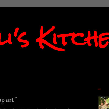
i's Kitch
...
op art"