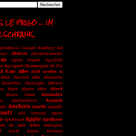
 LE FRIGO .... IM
LSCHRANK
ngörmüs-Le Canard Hamburg
Aal
Abricot
once
Adventskalender
au
Agnès Paquet
Agnolotti
Agrapart Champagne
rt
Ail des
il frais
aillet
Aïoli
airelles
AJ
Alain Passard
Alba
Alexander
Alexandre Chartogne
Alfonso
Allard
ino
Algen
Algues
Aline
Amandes
Alvaro Yanez
Ananas
na
Amelanchiers
Anchois
Aneth
ade
anguille
pasti
AOC Ventoux
Apero
o
Apple
Aprikose
Apfelbrand
née de mer
Arles
Armagnac
nd Arnal
Arneis
Arretxea