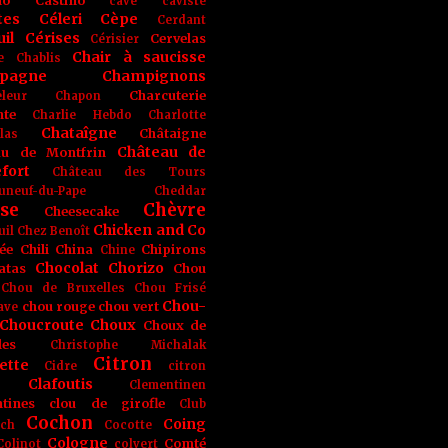
no
Castino
cave
caviste
tes
Céleri
Cèpe
Cerdant
il
Cérises
Cervelas
Cérisier
Chair à saucisse
e
Chablis
pagne
Champignons
Charcuterie
leur
Chapon
nte
Charlie Hebdo
Charlotte
Chataîgne
Châtaigne
las
Château de
au de Montfrin
fort
Château des Tours
uneuf-du-Pape
Cheddar
se
Chèvre
Cheesecake
Chicken and Co
uil
Chez Benoît
ée
Chili
China
Chipirons
Chine
Chocolat
Chorizo
atas
Chou
Chou de Bruxelles
Chou Frisé
Chou-
chou rouge
chou vert
ave
Choucroute
Choux
Choux de
les
Christophe Michalak
Citron
ette
Cidre
citron
Clafoutis
Clementinen
tines
clou de girofle
Club
Cochon
Coing
ich
Cocotte
Cologne
Comté
Colinot
colvert