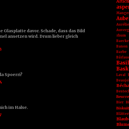
Artic
aspe
Mange
Aube
Aurél
Auver
Glasplatte davor. Schade, dass das Bild
rhum
el ansetzen wird. Drum lieber gleich
Baecke
Banon
3
Barbe
Bärlau
Basil
Bask
 la Spoerri?
Laval
Beaujo
4
Béch
Bestec
Beurr
Bier
B
mich im Halse.
Biskuit
Blät
7
Blaub
Blum