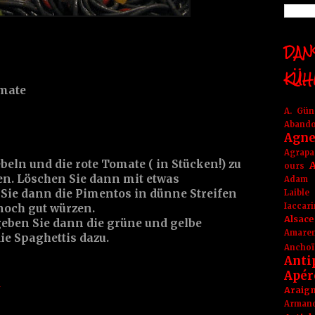
DANS
KÜH
omate
A. Gü
Aband
Agne
Agrapa
beln und die rote Tomate ( in Stücken!) zu
A
ours
n. Löschen Sie dann mit etwas
Adam
Sie dann die Pimentos in dünne Streifen
Laible
Iaccar
noch gut würzen.
Alsace
geben Sie dann die grüne und gelbe
Amare
ie Spaghettis dazu.
Anchoï
Anti
Apér
a
Araig
Arma