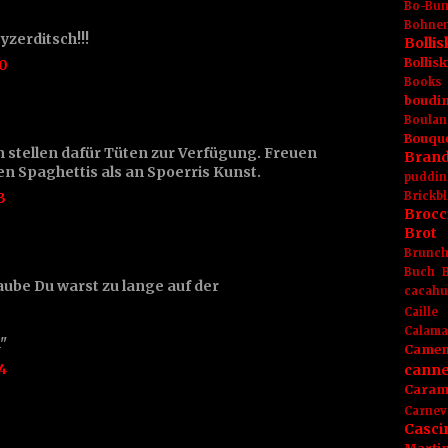
Bo-Bu
Bohnen
yzerditsch!!!
Boll
Bolli
40
Books
boudin
Boulan
Bouqu
n stellen dafür Tüten zur Verfügung. Freuen
Brand
en Spaghettis als an Spoerris Kunst.
puddin
3
Brickbl
Brocc
Brot
Brunc
Buch
ube Du warst zu lange auf der
cacahu
Caille
Calama
"
Camem
4
canne
Caram
Carnev
Casci