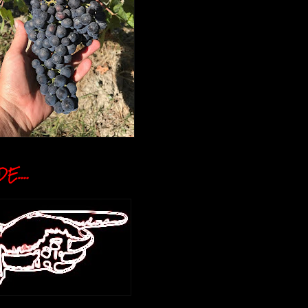
E....