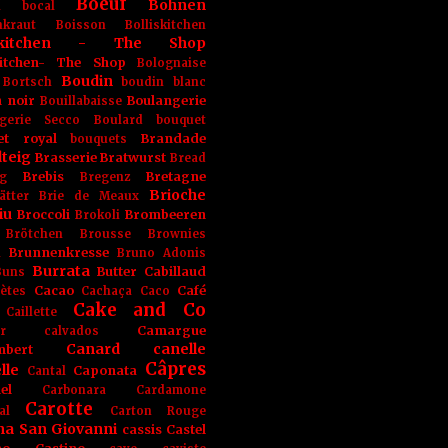
Boeuf
Bohnen
n
bocal
kraut
Boisson
Bolliskitchen
iskitchen - The Shop
skitchen- The Shop
Bolognaise
Boudin
Bortsch
boudin blanc
 noir
Boulangerie
Bouillabaisse
gerie Secco
Boulard
bouquet
et royal
Brandade
bouquets
teig
Brasserie
Bratwurst
Bread
Brebis
Bretagne
g
Bregenz
Brioche
ätter
Brie de Meaux
iu
Broccoli
Brombeeren
Brokoli
Brötchen
Brousse
Brownies
Brunnenkresse
h
Bruno Adonis
Burrata
Butter
Cabillaud
Buns
Cacao
Café
ètes
Cachaça
Caco
Cake and Co
Caillette
Camargue
r
calvados
Canard
canelle
bert
Câpres
lle
Caponata
Cantal
el
Carbonara
Cardamone
Carotte
al
Carton Rouge
na San Giovanni
cassis
Castel