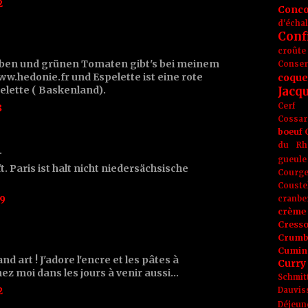
2
Conc
d'écha
Conf
croûte
ben und grünen Tomaten gibt's bei meinem
Conse
ww.hedonie.fr und Espelette ist eine rote
coque
elette ( Baskenland).
Jacq
Cerf
8
Cossar
boeuf
du Rh
…
gueule
. Paris ist halt nicht niedersächsische
Courge
Couste
39
cranbe
crème 
Cress
Crumb
Cumin
nd art ! J'adore l'encre et les pâtes à
Curry
chez moi dans les jours à venir aussi...
Schmit
2
Dauvis
Déjeun