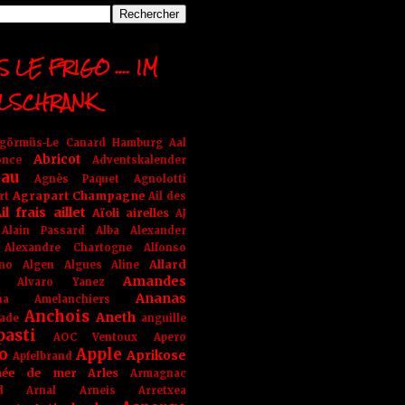
 LE FRIGO .... IM
LSCHRANK
ngörmüs-Le Canard Hamburg
Aal
Abricot
once
Adventskalender
au
Agnès Paquet
Agnolotti
Agrapart Champagne
rt
Ail des
il frais
aillet
Aïoli
airelles
AJ
Alain Passard
Alba
Alexander
Alexandre Chartogne
Alfonso
Allard
ino
Algen
Algues
Aline
Amandes
Alvaro Yanez
Ananas
na
Amelanchiers
Anchois
Aneth
ade
anguille
pasti
AOC Ventoux
Apero
o
Apple
Aprikose
Apfelbrand
née de mer
Arles
Armagnac
nd Arnal
Arneis
Arretxea