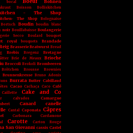
Boeuf
Bohnen
n
bocal
kraut
Boisson
Bolliskitchen
iskitchen - The Shop
skitchen- The Shop
Bolognaise
Boudin
Bortsch
boudin blanc
 noir
Boulangerie
Bouillabaisse
gerie Secco
Boulard
bouquet
et royal
Brandade
bouquets
teig
Brasserie
Bratwurst
Bread
Brebis
Bretagne
g
Bregenz
Brioche
ätter
Brie de Meaux
iu
Broccoli
Brombeeren
Brokoli
Brötchen
Brousse
Brownies
Brunnenkresse
h
Bruno Adonis
Burrata
Butter
Cabillaud
Buns
Cacao
Café
ètes
Cachaça
Caco
Cake and Co
Caillette
Camargue
r
calvados
Canard
canelle
bert
Câpres
lle
Caponata
Cantal
el
Carbonara
Cardamone
Carotte
al
Carton Rouge
na San Giovanni
cassis
Castel