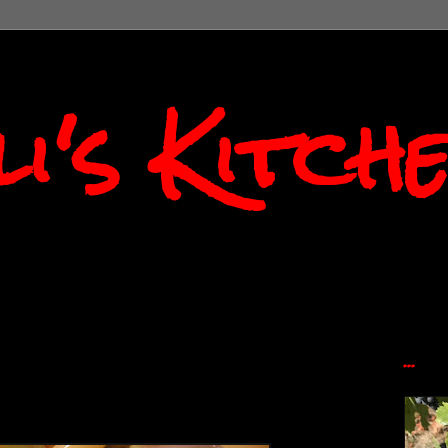
i's Kitch
...