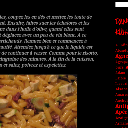
, coupez les en dés et mettez les toute de
DANS
né. Ensuite, faites suer les échalotes et les
 dans l'huile d'olive, quand elles sont
KÜH
t déglacez avec un peu de vin blanc. A ce
'artichauds. Remuez bien et commencez à
A. Gü
hauffé. Attendez jusqu'à ce que le liquide est
Aband
 de continuer à verser. Comme pour le risotto,
Agne
ingtaine des minutes. A la fin de la cuisson,
Agrapa
et salez, poivrez et espelettez.
A
ours
Adam
Laible
Iaccar
Alsace
Amare
Anchoï
Anti
Apér
Araig
Arma