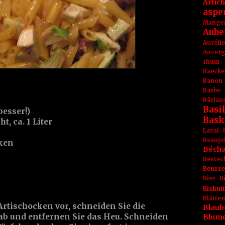
Artic
aspe
Mange
Aube
Aurél
Auver
rhum
Baecke
Banon
Barbe
Bärlau
Basil
besser!)
Bask
, ca. 1 Liter
Laval
Beaujo
cken
Béch
Bestec
Beurr
Bier
B
Biskuit
Blät
 Artischocken vor, schneiden Sie die
Blaub
 ab und entfernen Sie das Heu. Schneiden
Blum