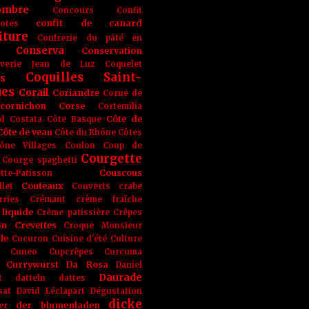
ombre
Concours
Confit
confit de canard
lotes
iture
Confrerie du pâté en
Conserva
Conservation
rverie Jean de Luz
Coquelet
Coquilles Saint-
s
ues
Corail
Coriandre
Corne de
cornichon
Corse
Cortemilia
Côte de
d
Costata
Côte Basque
Côte de veau
Côte du Rhône
Côtes
ône Villages
Coulon
Coup de
Courgette
Courge spaghetti
Couscous
tte-Patisson
Couteaux
llet
Couverts
crabe
rries
Crémant
crème fraîche
liquide
Crème patissière
Crêpes
on
Crevettes
Croque Monsieur
le
Cucuron
Cuisine d'été
Culture
Cuneo
Cupcrêpes
Curcuma
Currywurst
Da Rosa
Daniel
Daurade
t
datteln
dattes
sat
David Léclapart
Dégustation
dicke
der blumenladen
er