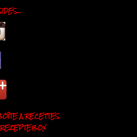
DES....
BOÎTE A RECETTES
 REZEPTEBOX