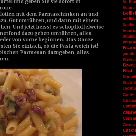
ürfel und geben Sie sie sofort in
Bo-Bu
rone.
Bohnen
Boll
halotten mit dem Parmaschinken an und
Bolli
azu. Gut umrühren, und dann mit einem
Books
en. Und jetzt heisst es schöpflöffelweise
boudin
erfond dazu geben umrühren, alles
Boulan
eder von vorne beginnen...Das Ganze
Bouqu
sten Sie einfach, ob die Pasta weich ist!
Brand
bischen Parmesan dazugeben, alles
puddin
ren.
Brickbl
Brocc
Brot
Brunc
Buch
cacahu
Caille
Calama
Camem
canne
Caram
Carnev
Casci