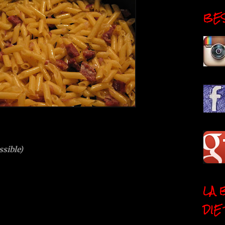
BESI
ssible)
LA 
DIE