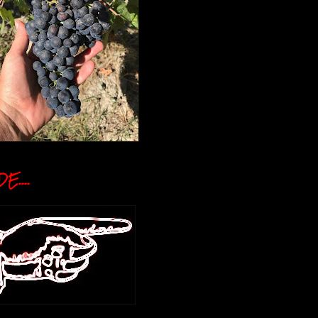
E....