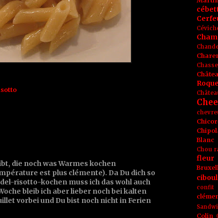
Marti
cébet
Cerfeu
Cévich
Cham
Chande
Chare
Chasse
Châte
Roque
sotto
Châtea
Chee
chevre
Chicor
Chipol
Blanc
Chou r
fleur
gibt, die noch was Warmes kochen
Bruxel
mpérature est plus clémente). Da Du dich so
ciboul
del-risotto-kochen muss ich das wohl auch
confit
oche bleib ich aber lieber noch bei kalten
clémen
illet vorbei und Du bist noch nicht in Ferien
Sandw
Colin