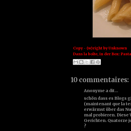
Copy - (w)right by
Unknown
Dans la boîte, in der Box:
Pasta
10 commentaires:
Anonyme a dit…
schön dass es Blogs 
(maintenant que la te
erwärmst über das Nu
mal probieren. Diese W
Gerichten. Quatorze ju
?