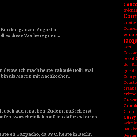
Conc
d'écha
Conf
croûte
Conse
Bin den ganzen August in
coque
ll es diese Woche regnen....
Jacq
Cerf
Cossar
boeuf
du Rh
n ? wow. Ich mach heute Taboulé Bolli. Mal
gueule
r bin als Martin mit Nachkochen.
Courge
Couste
cranbe
crème 
Cress
Crumb
l ich doch auch machen! Zudem muß ich erst
Cumin
ufen, warscheinlich muß ich dafür extra ins
Curry
Schmit
Dauvis
ute eh Gazpacho, da 38 C. heute in Berlin
Déjeun