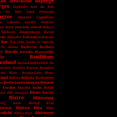
Asperge
haut
Artischocke
rges
Aspérule
Asti
Au bon
r
Au Bon Saint Pourçain
rgine
Augusto Cappellano
ien Laherte
Aureto
Austern
avocado
avocat
gne
Avize
Baba à
Bäckerei Zimmermann
Bacon
balsamico
offe
Baguette
Banane
Bar
Bar Jean
barbe à capucin
Barbecue
Barbera
 de moine
Barolo
Bartolo Mascarello
ch
ic
Basilikum
enland
Baslenland
Bastide du
bavette
Bavière
Bayern
Beaufort
lais Blanc
Beaujoulais Blanc
amel
Bellotta
Bellota
Berthelemy
Betteraves rouges
Beurre
ke
e Bordier
biche
Biarritz
Bidart
Birne
Biscuit
ière
Bill Granger
Bistro
Blätterteig
terteig nach Michel Bras
eeren
Blettes
Bleu
Blini
enkohl
Blutwurst
Blutorange