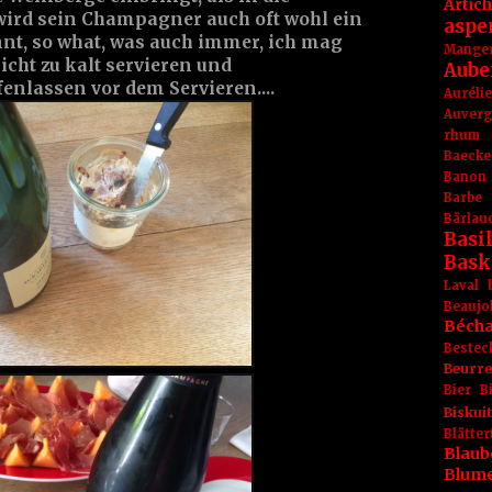
Artic
 wird sein Champagner auch oft wohl ein
aspe
, so what, was auch immer, ich mag
Mange
icht zu kalt servieren und
Aube
enlassen vor dem Servieren....
Aurél
Auver
rhum
Baecke
Banon
Barbe
Bärlau
Basil
Bask
Laval
Beaujo
Béch
Bestec
Beurr
Bier
B
Biskuit
Blät
Blaub
Blum