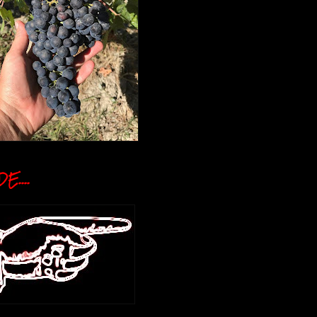
E....