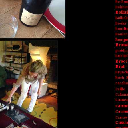
Bo-Bu
Bohnen
Boll
Bolli
Books
boudin
Boulan
Bouqu
Brand
puddin
Brickbl
Brocc
Brot
Brunc
Buch
cacahu
Caille
Calama
Camem
canne
Caram
Carnev
Casci