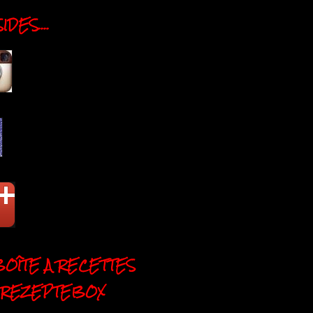
DES....
BOÎTE A RECETTES
 REZEPTEBOX