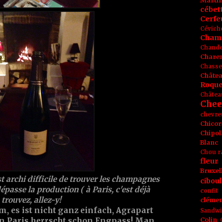
Marti
cébet
Cerfeu
Cévich
Cham
Chande
Chare
Chasse
Châte
Roque
Châtea
Chee
chevre
Chicor
Chipol
Blanc
Chou r
fleur
Bruxel
'est archi difficile de trouver les champagnes
ciboul
passe la production ( à Paris, c'est déjà
confit
 trouvez, allez-y!
clémen
m, es ist nicht ganz einfach, Agrapart
Sandw
Colin
n Paris herrscht schon Engpass! Man