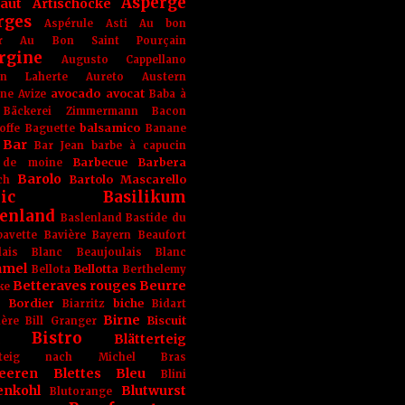
Asperge
haut
Artischocke
rges
Aspérule
Asti
Au bon
r
Au Bon Saint Pourçain
rgine
Augusto Cappellano
ien Laherte
Aureto
Austern
avocado
avocat
gne
Avize
Baba à
Bäckerei Zimmermann
Bacon
balsamico
offe
Baguette
Banane
Bar
Bar Jean
barbe à capucin
Barbecue
Barbera
 de moine
Barolo
Bartolo Mascarello
ch
ic
Basilikum
enland
Baslenland
Bastide du
bavette
Bavière
Bayern
Beaufort
lais Blanc
Beaujoulais Blanc
amel
Bellotta
Bellota
Berthelemy
Betteraves rouges
Beurre
ke
e Bordier
biche
Biarritz
Bidart
Birne
Biscuit
ière
Bill Granger
Bistro
Blätterteig
terteig nach Michel Bras
eeren
Blettes
Bleu
Blini
enkohl
Blutwurst
Blutorange