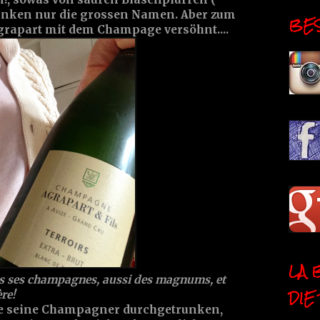
 trinken nur die grossen Namen. Aber zum
BESI
grapart mit dem Champage versöhnt....
LA 
us ses champagnes, aussi des magnums, et
DIE
ère!
le seine Champagner durchgetrunken,