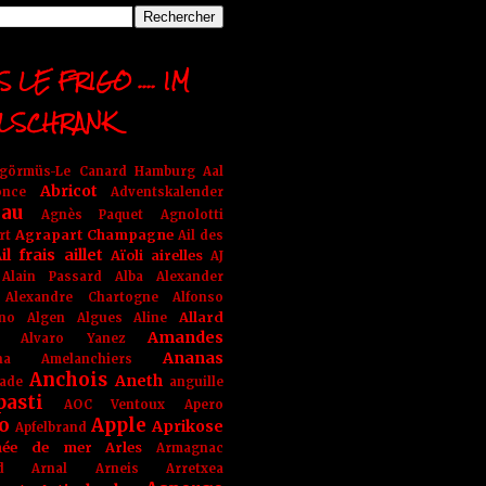
 LE FRIGO .... IM
LSCHRANK
ngörmüs-Le Canard Hamburg
Aal
Abricot
once
Adventskalender
au
Agnès Paquet
Agnolotti
Agrapart Champagne
rt
Ail des
il frais
aillet
Aïoli
airelles
AJ
Alain Passard
Alba
Alexander
Alexandre Chartogne
Alfonso
Allard
ino
Algen
Algues
Aline
Amandes
Alvaro Yanez
Ananas
na
Amelanchiers
Anchois
Aneth
ade
anguille
pasti
AOC Ventoux
Apero
o
Apple
Aprikose
Apfelbrand
née de mer
Arles
Armagnac
nd Arnal
Arneis
Arretxea