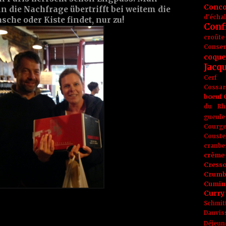
Conc
enn die Nachfrage übertrifft bei weitem die
d'écha
asche oder Kiste findet, nur zu!
Conf
croûte
Conse
coque
Jacq
Cerf
Cossar
boeuf
du Rh
gueule
Courge
Couste
cranbe
crème 
Cress
Crumb
Cumin
Curry
Schmit
Dauvis
Déjeun