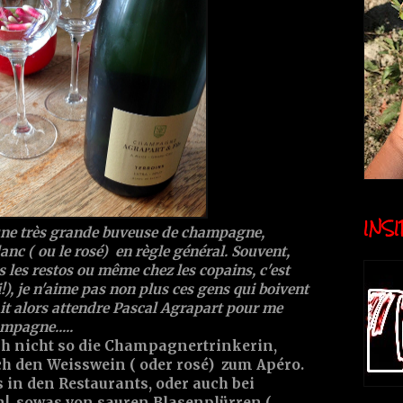
INSID
s une très grande buveuse de champagne,
blanc ( ou le rosé) en règle général. Souvent,
 les restos ou même chez les copains, c'est
), je n'aime pas non plus ces gens qui boivent
ait alors attendre Pascal Agrapart pour me
mpagne.....
ch nicht so die Champagnertrinkerin,
ch den Weisswein ( oder rosé) zum Apéro.
in den Restaurants, oder auch bei
, sowas von sauren Blasenplürren (