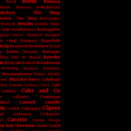
Boeuf
Bohnen
n
bocal
kraut
Boisson
Bolliskitchen
iskitchen - The Shop
skitchen- The Shop
Bolognaise
Boudin
Bortsch
boudin blanc
 noir
Boulangerie
Bouillabaisse
gerie Secco
Boulard
bouquet
et royal
Brandade
bouquets
teig
Brasserie
Bratwurst
Bread
Brebis
Bretagne
g
Bregenz
Brioche
ätter
Brie de Meaux
iu
Broccoli
Brombeeren
Brokoli
Brötchen
Brousse
Brownies
Brunnenkresse
h
Bruno Adonis
Burrata
Butter
Cabillaud
Buns
Cacao
Café
ètes
Cachaça
Caco
Cake and Co
Caillette
Camargue
r
calvados
Canard
canelle
bert
Câpres
lle
Caponata
Cantal
el
Carbonara
Cardamone
Carotte
al
Carton Rouge
na San Giovanni
cassis
Castel