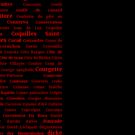
ombre
Concours
Confit
confit de canard
lotes
iture
Confrerie du pâté en
Conserva
Conservation
rverie Jean de Luz
Coquelet
Coquilles Saint-
s
ues
Corail
Coriandre
Corne de
cornichon
Corse
Cortemilia
Côte de
d
Costata
Côte Basque
Côte de veau
Côte du Rhône
Côtes
ône Villages
Coulon
Coup de
Courgette
Courge spaghetti
Couscous
tte-Patisson
Couteaux
llet
Couverts
crabe
rries
Crémant
crème fraîche
liquide
Crème patissière
Crêpes
on
Crevettes
Croque Monsieur
le
Cucuron
Cuisine d'été
Culture
Cuneo
Cupcrêpes
Curcuma
Currywurst
Da Rosa
Daniel
Daurade
t
datteln
dattes
sat
David Léclapart
Dégustation
dicke
der blumenladen
er