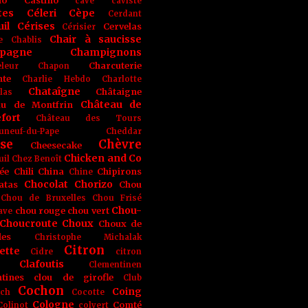
no
Castino
cave
caviste
tes
Céleri
Cèpe
Cerdant
il
Cérises
Cervelas
Cérisier
Chair à saucisse
e
Chablis
pagne
Champignons
Charcuterie
leur
Chapon
nte
Charlie Hebdo
Charlotte
Chataîgne
Châtaigne
las
Château de
au de Montfrin
fort
Château des Tours
uneuf-du-Pape
Cheddar
se
Chèvre
Cheesecake
Chicken and Co
uil
Chez Benoît
ée
Chili
China
Chipirons
Chine
Chocolat
Chorizo
atas
Chou
Chou de Bruxelles
Chou Frisé
Chou-
chou rouge
chou vert
ave
Choucroute
Choux
Choux de
les
Christophe Michalak
Citron
ette
Cidre
citron
Clafoutis
Clementinen
tines
clou de girofle
Club
Cochon
Coing
ich
Cocotte
Cologne
Comté
Colinot
colvert