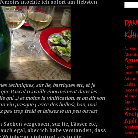
erroirs mochte ich sofort am liebsten.
DANS
KÜH
A. Gü
Aband
Agne
Agrapa
A
ours
Adam
Laible
mes techniques, sur lie, barriques etc, et je
Iaccar
u que Pascal travaille énormément dans les
Alsace
 qn!...) et moins la vinification, et on dit son
Amare
vin presque ( avec des bulles), bon, moi
Anchoï
ez pas trop froid et laissez le un peu ouvert
Anti
Apér
 Sachen vergessen, sur lie, Fässer etc,
Araig
 auch egal, aber ich habe verstanden, dass
Arma
e Weinberge einbringt, als in die