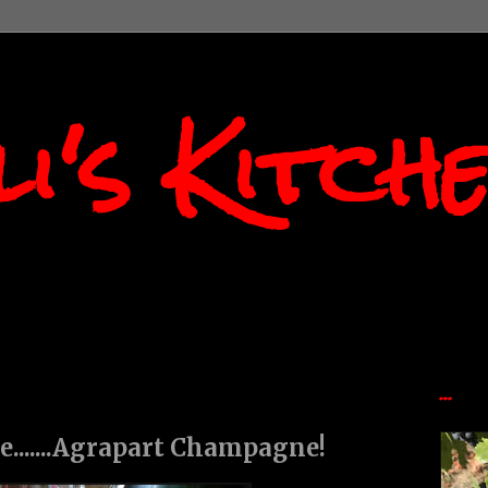
i's Kitch
...
e.......Agrapart Champagne!