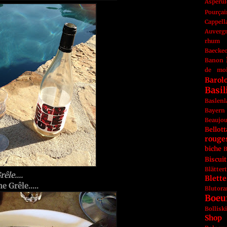
Aspérul
Pourçai
Cappell
Auverg
rhum
Baeckeo
Banon
de mo
Barol
Basi
Baslen
Bayern
Beaujo
Bellott
rouge
biche
B
Biscuit
Blätter
êle....
Blette
e Grêle.....
Blutor
Boeu
Bollisk
Shop