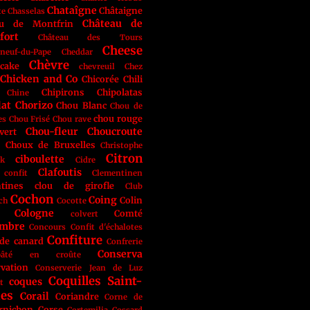
Chataîgne
Châtaigne
te
Chasselas
Château de
au de Montfrin
fort
Château des Tours
Cheese
neuf-du-Pape
Cheddar
Chèvre
cake
chevreuil
Chez
Chicken and Co
Chicorée
Chili
Chipirons
Chipolatas
Chine
lat
Chorizo
Chou Blanc
Chou de
chou rouge
es
Chou Frisé
Chou rave
Chou-fleur
Choucroute
vert
Choux de Bruxelles
Christophe
Citron
ciboulette
ak
Cidre
Clafoutis
 confit
Clementinen
tines
clou de girofle
Club
Cochon
Coing
Colin
ch
Cocotte
Cologne
Comté
colvert
ombre
Concours
Confit d'échalotes
Confiture
 de canard
Confrerie
Conserva
âté en croûte
vation
Conserverie Jean de Luz
Coquilles Saint-
coques
t
ues
Corail
Coriandre
Corne de
rnichon
Corse