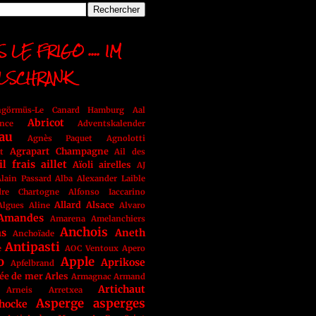
 LE FRIGO .... IM
LSCHRANK
ngörmüs-Le Canard Hamburg
Aal
Abricot
nce
Adventskalender
au
Agnès Paquet
Agnolotti
Agrapart Champagne
t
Ail des
il frais
aillet
Aïoli
airelles
AJ
lain Passard
Alba
Alexander Laible
dre Chartogne
Alfonso Iaccarino
Allard
Alsace
Algues
Aline
Alvaro
Amandes
Amarena
Amelanchiers
Anchois
as
Aneth
Anchoïade
Antipasti
e
AOC Ventoux
Apero
o
Apple
Aprikose
Apfelbrand
ée de mer
Arles
Armagnac
Armand
Artichaut
Arneis
Arretxea
Asperge
asperges
chocke