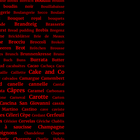
Boudin
aise
Books
Bortsch
boudin
boudin noir
Bouillabaisse
gerie
Boulangerie Secco
Boulard
Bouquet royal
t
bouquets
Brandteig
ade
Brasserie
rst
Brebis
Bread pudding
Bregenz
ne
Brickblätter
Brie de Meaux
he
Brocciu
Broccoli
Brokoli
Brot
eeren
Brötchen
Brousse
Brunnenkresse
es
Brunch
Bruno
Burrata
Butter
Buch
Buns
aud
Cacao
cacahuètes
Cachaça
Caco
Cake and Co
aille
Caillette
Camargue
Camembert
r
calvados
d
canelle
cannelle
Cantal
Câpres
ata
Caramel
Carbonara
Carotte
one
Carneval
Carton
Cascina San Giovanni
cassis
 Martino
Castino
cave
caviste
tes
Céleri
Cèpe
Cerfeuil
Cerdant
s
Cervelas
Cérisier
Céviche
Chablis
r à saucisse
Champagne
pignons
Chandeleur
Chapon
terie
Charente
Charlie Hebdo