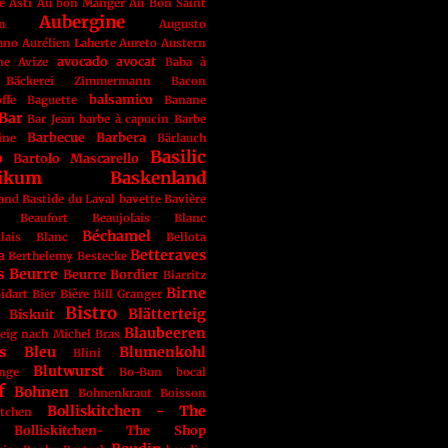
e
Asti
Au bon Manger
Au Bon Saint
Aubergine
n
Augusto
ano
Aurélien Laherte
Aureto
Austern
avocado
avocat
ne
Avize
Baba à
Bäckerei Zimmermann
Bacon
balsamico
ffe
Baguette
Banane
Bar
Bar Jean
barbe à capucin
Barbe
Barbecue
Barbera
ine
Bärlauch
Basilic
o
Bartolo Mascarello
likum
Baskenland
land
Bastide du Laval
bavette
Bavière
Beaufort
Beaujolais Blanc
Béchamel
ulais Blanc
Bellota
Betteraves
a
Berthelemy
Bestecke
s
Beurre
Beurre Bordier
Biarritz
Birne
idart
Bier
Bière
Bill Granger
Bistro
Blätterteig
Biskuit
Blaubeeren
teig nach Michel Bras
s
Bleu
Blumenkohl
Blini
Blutwurst
ange
Bo-Bun
bocal
f
Bohnen
Bohnenkraut
Boisson
Bolliskitchen - The
itchen
Bolliskitchen- The Shop