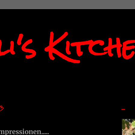
i's Kitch
3
...
impressionen.....