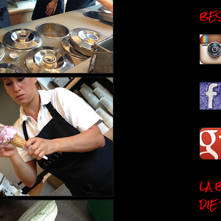
BESI
LA 
DIE