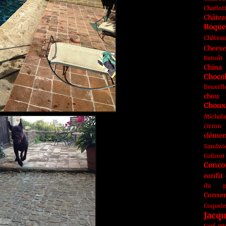
Charlot
Châte
Roque
Château
Cheese
Benoît
China
Choco
Bruxell
chou 
Choux
Michal
citron
clémen
Sandwi
Colinot
Conc
confit
du p
Conser
Coquele
Jacq
co