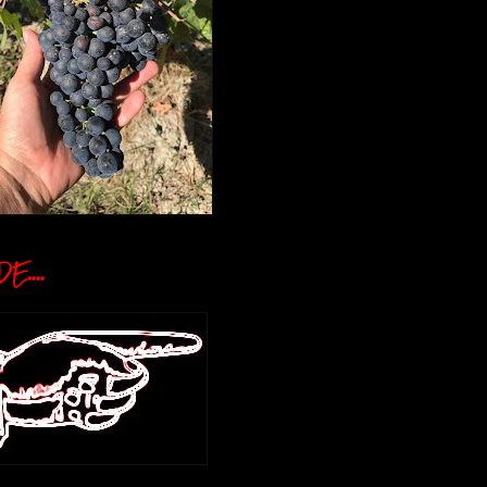
E....