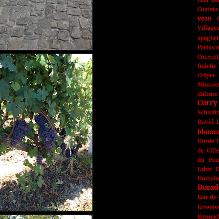
Cerf
Costata
veau
Village
spaghet
Patisso
Couvert
fraîche
Crêpes
Monsie
Culture
Curry
Schmit
David L
blume
Dinde
de Vill
du Pou
Labet
D
Domai
Dorad
Eau-de-
Ecrevis
Einmac