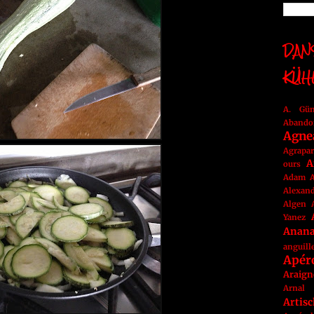
DANS
KÜH
A. Gü
Abando
Agne
Agrapar
A
ours
Adam
A
Alexan
Algen
Yanez
Anan
anguill
Apér
Araign
Arnal
Artis