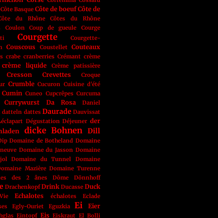
Cortemilia
Cossard
Côte de boeuf
Côte de
Côte Basque
Côte du Rhône
Côtes du Rhône
s
Coulon
Coup de gueule
Courge
Courgette
ti
Courgette-
Couscous
Couteaux
n
Coustellet
s
crabe
cranberries
Crémant
crème
crème liquide
Crème patissière
Cresson
Crevettes
Croque
Crumble
ur
Cucuron
Cuisine d'été
Cumin
Cuneo
Cupcrêpes
Curcuma
Currywurst
Da Rosa
Daniel
Daurade
t
datteln
dattes
Dauvissat
der
éclapart
Dégustation
Déjeuner
dicke Bohnen
Dill
nladen
Dip
Domaine de Botheland
Domaine
eneuve
Domaine du Jasson
Domaine
jol
Domaine du Tunnel
Domaine
omaine Mazière
Domaine Turenne
nes des 2 ânes
Dôme
Dönnhoff
e
Drink
Duck
Drachenkopf
Ducasse
Echalotes
Vie
échalotes
Eclade
Ei
Eier
ses
Egly-Ouriet
Eguzkia
Eis
hglas
Eintopf
Eiskraut
El Bolli