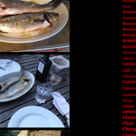
Bologn
blanc
Boulan
bouque
Brand
Bratwu
Bretag
Brioc
Bromb
Browni
Adonis
Cabill
Café
C
Calama
Canar
Capon
Cardam
Rouge
Castel
cébet
Cérise
Chai
Cham
Charcu