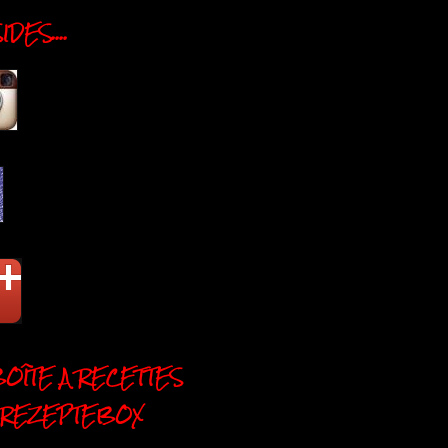
DES....
BOÎTE A RECETTES
 REZEPTEBOX