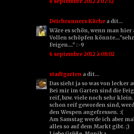
6 septembre 2012 à 07:32
Deichrunners Küche
a dit…
Wäre es schön, wenn man hier 
Vollen schöpfen könnte...."seh
Feigen...." :-9
6 septembre 2012 à 08:02
stadtgarten
a dit…
Das sieht ja so was von lecker aus
Bei mir im Garten sind die Fei
reif, bzw. viele noch sehr klein
schon reif geworden sind, wer
den Wespen angefressen. :(
Am Samstag werde ich aber mal 
alles so auf dem Markt gibt. ;)
Liebe Grüße, Monika