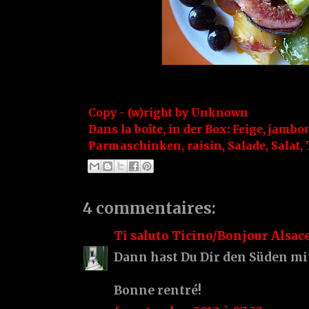
Copy - (w)right by
Unknown
Dans la boîte, in der Box:
Feige
,
jambon
Parmaschinken
,
raisin
,
Salade
,
Salat
,
4 commentaires:
Ti saluto Ticino/Bonjour Alsac
Dann hast Du Dir den Süden mit
Bonne rentré!