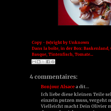
Copy - (w)right by
Unknown
Dans la boîte, in der Box:
Baskenland
,
Basque
,
Tintenfisch
,
Tomate...
4 commentaires:
Bonjour Alsace
a dit…
Ich liebe diese kleinen Teile se
einzeln putzen muss, vergeht m
Vielleicht macht Dein Olivier m