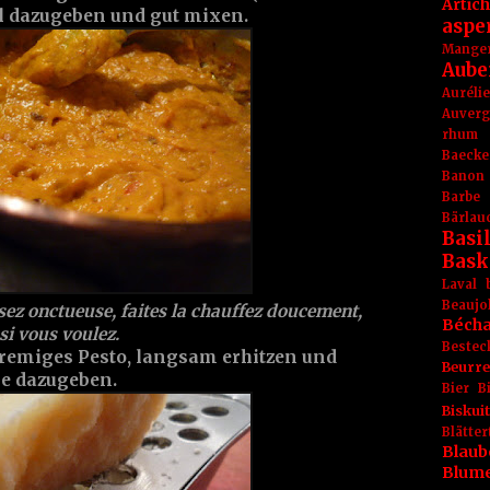
Artic
l dazugeben und gut mixen.
aspe
Mange
Aube
Aurél
Auver
rhum
Baecke
Banon
Barbe
Bärlau
Basil
Bask
Laval
Beaujo
ez onctueuse, faites la chauffez doucement,
Béch
si vous voulez.
Bestec
remiges Pesto, langsam erhitzen und
Beurr
se dazugeben.
Bier
B
Biskuit
Blät
Blaub
Blum