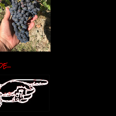
E....