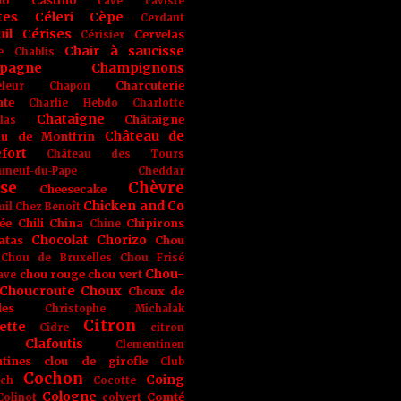
no
Castino
cave
caviste
tes
Céleri
Cèpe
Cerdant
il
Cérises
Cervelas
Cérisier
Chair à saucisse
e
Chablis
pagne
Champignons
Charcuterie
leur
Chapon
nte
Charlie Hebdo
Charlotte
Chataîgne
Châtaigne
las
Château de
au de Montfrin
fort
Château des Tours
uneuf-du-Pape
Cheddar
se
Chèvre
Cheesecake
Chicken and Co
uil
Chez Benoît
ée
Chili
China
Chipirons
Chine
Chocolat
Chorizo
atas
Chou
Chou de Bruxelles
Chou Frisé
Chou-
chou rouge
chou vert
ave
Choucroute
Choux
Choux de
les
Christophe Michalak
Citron
ette
Cidre
citron
Clafoutis
Clementinen
tines
clou de girofle
Club
Cochon
Coing
ich
Cocotte
Cologne
Comté
Colinot
colvert