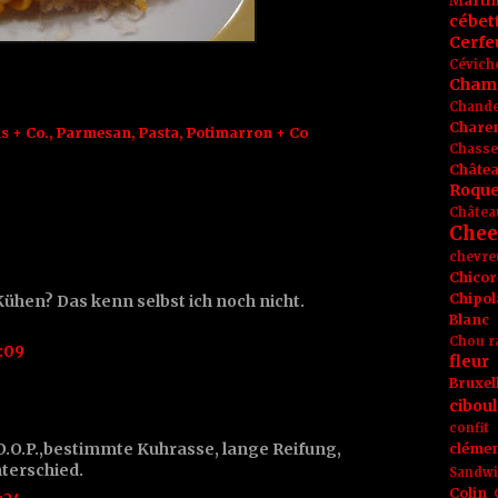
Marti
cébet
Cerfeu
Cévich
Cham
Chande
Chare
s + Co.
,
Parmesan
,
Pasta
,
Potimarron + Co
Chasse
Châte
Roque
Châtea
Chee
chevre
Chicor
Chipol
hen? Das kenn selbst ich noch nicht.
Blanc
Chou r
:09
fleur
Bruxel
ciboul
confit
 D.O.P.,bestimmte Kuhrasse, lange Reifung,
clémen
terschied.
Sandw
Colin