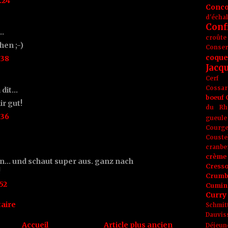
:24
Conc
d'écha
Conf
t…
croûte
en ;-)
Conse
coque
:38
Jacq
Cerf
Cossar
 dit…
boeuf
ir gut!
du Rh
:36
gueule
Courge
Couste
cranbe
crème 
an... und schaut super aus. ganz nach
Cress
!
Crumb
52
Cumin
Curry
aire
Schmit
Dauvis
Accueil
Article plus ancien
Déjeun