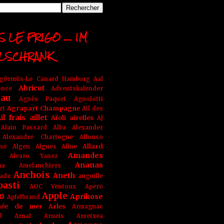
 LE FRIGO .... IM
LSCHRANK
ngörmüs-Le Canard Hamburg
Aal
Abricot
once
Adventskalender
au
Agnès Paquet
Agnolotti
Agrapart Champagne
rt
Ail des
il frais
aillet
Aïoli
airelles
AJ
Alain Passard
Alba
Alexander
Alexandre Chartogne
Alfonso
Allard
ino
Algen
Algues
Aline
Amandes
Alvaro Yanez
Ananas
na
Amelanchiers
Anchois
Aneth
ade
anguille
pasti
AOC Ventoux
Apero
o
Apple
Aprikose
Apfelbrand
née de mer
Arles
Armagnac
nd Arnal
Arneis
Arretxea