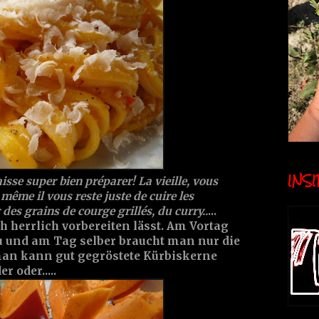
INSID
aisse super bien préparer! La vieille, vous
r même il vous reste juste de cuire les
r des grains de courge grillés, du curry..
...
h herrlich vorbereiten lässt. Am Vortag
zu und am Tag selber braucht man nur die
 man kann gut gegröstete Kürbiskerne
 oder.....