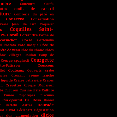
ombre
Concours
Confit
confit de canard
lotes
iture
Confrerie du pâté en
Conserva
Conservation
rverie Jean de Luz
Coquelet
Coquilles Saint-
s
ues
Corail
Coriandre
Corne de
cornichon
Corse
Cortemilia
Côte de
d
Costata
Côte Basque
Côte de veau
Côte du Rhône
Côtes
ône Villages
Coulon
Coup de
Courgette
Courge spaghetti
Couscous
tte-Patisson
Couteaux
llet
Couverts
crabe
rries
Crémant
crème fraîche
liquide
Crème patissière
Crêpes
on
Crevettes
Croque Monsieur
le
Cucuron
Cuisine d'été
Culture
Cuneo
Cupcrêpes
Curcuma
Currywurst
Da Rosa
Daniel
Daurade
t
datteln
dattes
sat
David Léclapart
Dégustation
dicke
der blumenladen
er