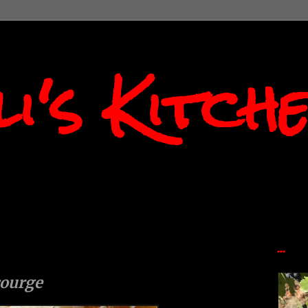
i's Kitch
...
courge