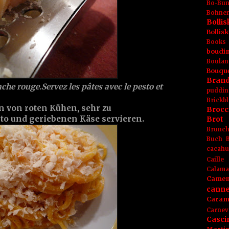
Bo-Bu
Bohnen
Boll
Bolli
Books
boudin
Boulan
Bouqu
Brand
che rouge.Servez les pâtes avec le pesto et
puddin
Brickbl
n von roten Kühen, sehr zu
Brocc
to und geriebenen Käse servieren.
Brot
Brunc
Buch
cacahu
Caille
Calama
Camem
canne
Caram
Carnev
Casci