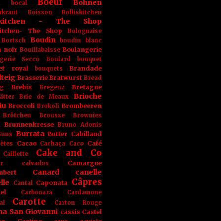
Boeuf
Bohnen
n
bocal
kraut
Boisson
Bolliskitchen
iskitchen - The Shop
skitchen- The Shop
Bolognaise
Boudin
Bortsch
boudin blanc
 noir
Boulangerie
Bouillabaisse
gerie Secco
Boulard
bouquet
et royal
Brandade
bouquets
teig
Brasserie
Bratwurst
Bread
Brebis
Bretagne
g
Bregenz
Brioche
ätter
Brie de Meaux
iu
Broccoli
Brombeeren
Brokoli
Brötchen
Brousse
Brownies
Brunnenkresse
h
Bruno Adonis
Burrata
Butter
Cabillaud
Buns
Cacao
Café
ètes
Cachaça
Caco
Cake and Co
Caillette
Camargue
r
calvados
Canard
canelle
bert
Câpres
lle
Caponata
Cantal
el
Carbonara
Cardamone
Carotte
al
Carton Rouge
na San Giovanni
cassis
Castel