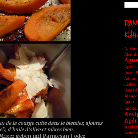
DANS
KÜH
A. Gü
Aband
Agne
Agrapa
A
ours
Adam
Laible
Iaccar
Alsace
Amare
Anchoï
Anti
Apér
 de la courge cuite dans le blender, ajoutez
Araig
), d'huile d'olive et mixez bien.
Arma
Mixer geben mit Parmesan ( oder