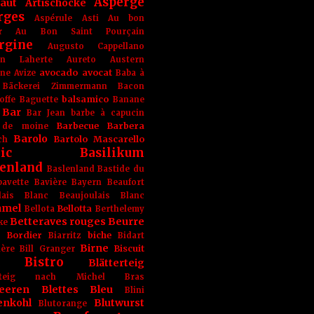
Asperge
haut
Artischocke
rges
Aspérule
Asti
Au bon
r
Au Bon Saint Pourçain
rgine
Augusto Cappellano
ien Laherte
Aureto
Austern
avocado
avocat
gne
Avize
Baba à
Bäckerei Zimmermann
Bacon
balsamico
offe
Baguette
Banane
Bar
Bar Jean
barbe à capucin
Barbecue
Barbera
 de moine
Barolo
Bartolo Mascarello
ch
ic
Basilikum
enland
Baslenland
Bastide du
bavette
Bavière
Bayern
Beaufort
lais Blanc
Beaujoulais Blanc
amel
Bellotta
Bellota
Berthelemy
Betteraves rouges
Beurre
ke
e Bordier
biche
Biarritz
Bidart
Birne
Biscuit
ière
Bill Granger
Bistro
Blätterteig
terteig nach Michel Bras
eeren
Blettes
Bleu
Blini
enkohl
Blutwurst
Blutorange