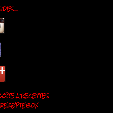
DES....
BOÎTE A RECETTES
 REZEPTEBOX