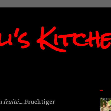
i's Kitch
...
n fruité
.....Fruchtiger