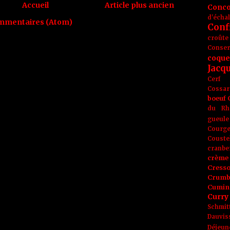
Accueil
Article plus ancien
Conc
d'écha
ommentaires (Atom)
Conf
croûte
Conse
coque
Jacq
Cerf
Cossar
boeuf
du Rh
gueule
Courge
Couste
cranbe
crème 
Cress
Crumb
Cumin
Curry
Schmit
Dauvis
Déjeun