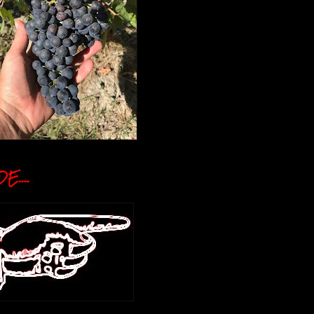
E....