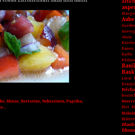
h etwas Zitronensaft dazu und dann
Artic
aspe
Mange
Aube
Aurél
Auver
rhum
Baecke
Banon
Barbe
Bärlau
Basil
Bask
Laval
Beaujo
Béch
Bestec
Beurr
he
,
Minze
,
Nectarine
,
Nektarinen
,
Paprika
,
Bier
B
...
Biskuit
Blät
Blaub
Blum