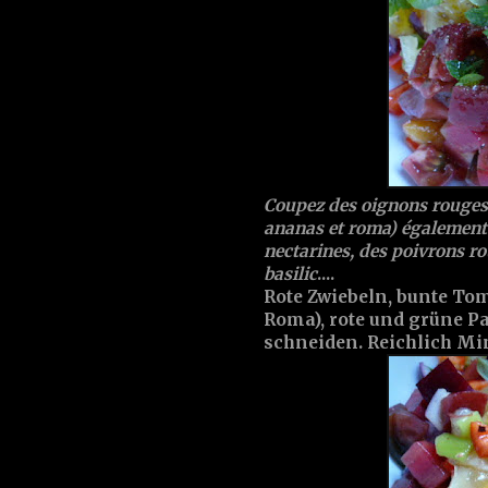
Coupez des oignons rouges 
ananas et roma) également e
nectarines, des poivrons r
basilic
....
Rote Zwiebeln, bunte To
Roma), rote und grüne P
schneiden. Reichlich Mi