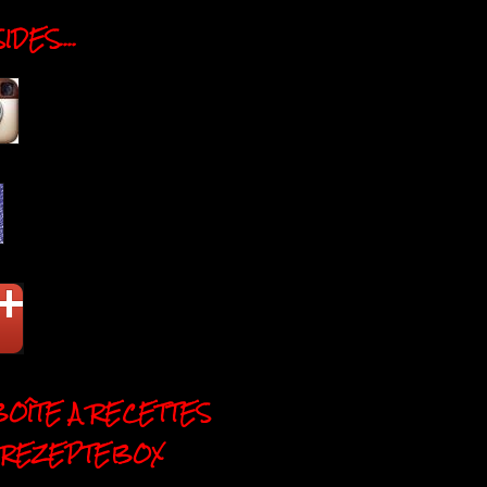
DES....
BOÎTE A RECETTES
 REZEPTEBOX