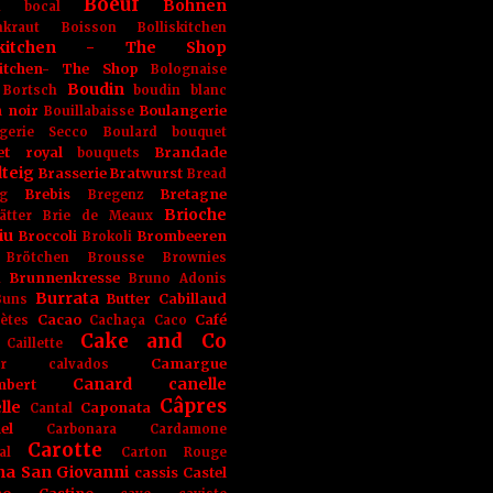
Boeuf
Bohnen
n
bocal
kraut
Boisson
Bolliskitchen
iskitchen - The Shop
skitchen- The Shop
Bolognaise
Boudin
Bortsch
boudin blanc
 noir
Boulangerie
Bouillabaisse
gerie Secco
Boulard
bouquet
et royal
Brandade
bouquets
teig
Brasserie
Bratwurst
Bread
Brebis
Bretagne
g
Bregenz
Brioche
ätter
Brie de Meaux
iu
Broccoli
Brombeeren
Brokoli
Brötchen
Brousse
Brownies
Brunnenkresse
h
Bruno Adonis
Burrata
Butter
Cabillaud
Buns
Cacao
Café
ètes
Cachaça
Caco
Cake and Co
Caillette
Camargue
r
calvados
Canard
canelle
bert
Câpres
lle
Caponata
Cantal
el
Carbonara
Cardamone
Carotte
al
Carton Rouge
na San Giovanni
cassis
Castel