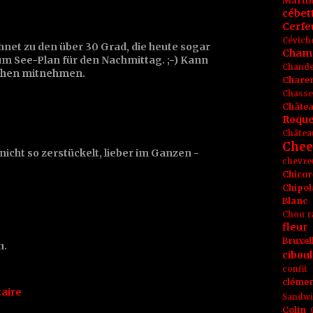
Marti
cébet
Cerfeu
Cévich
net zu den über 30 Grad, die heute sogar
Cham
um See-Plan für den Nachmittag. ;-) Kann
Chande
chen mitnehmen.
Chare
Chasse
Châte
Roque
Châtea
Chee
icht so zerstückelt, lieber im Ganzen -
chevre
Chicor
Chipol
Blanc
Chou r
fleur
Bruxel
n.
ciboul
confit
clémen
aire
Sandw
Colin