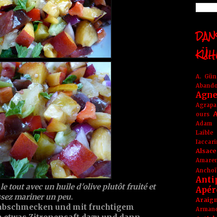
DANS
KÜH
A. Gü
Aband
Agne
Agrapa
A
ours
Adam
Laible
Iaccar
Alsace
Amare
Anchoï
Anti
le tout avec un huile d'olive plutôt fruité et
Apér
issez mariner un peu.
Araig
 abschmecken und mit fruchtigem
Arma