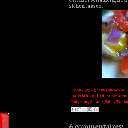
Olivenöl beträufeln, noc
ziehen lassen.
Copy - (w)right by
Unknown
Dans la boîte, in der Box:
Ment
Poivrons
,
Salade
,
Salat
,
Tomate
6 commentaires: