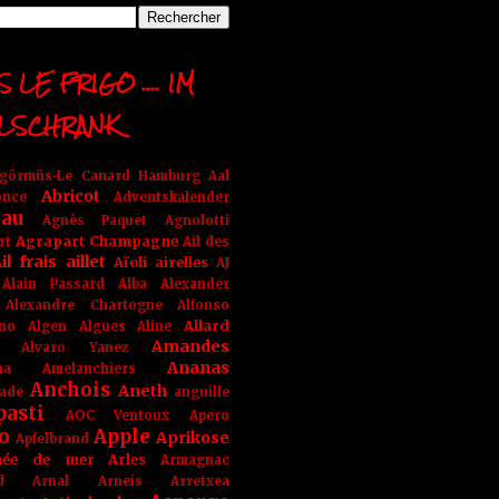
 LE FRIGO .... IM
LSCHRANK
ngörmüs-Le Canard Hamburg
Aal
Abricot
once
Adventskalender
au
Agnès Paquet
Agnolotti
Agrapart Champagne
rt
Ail des
il frais
aillet
Aïoli
airelles
AJ
Alain Passard
Alba
Alexander
Alexandre Chartogne
Alfonso
Allard
ino
Algen
Algues
Aline
Amandes
Alvaro Yanez
Ananas
na
Amelanchiers
Anchois
Aneth
ade
anguille
pasti
AOC Ventoux
Apero
o
Apple
Aprikose
Apfelbrand
née de mer
Arles
Armagnac
nd Arnal
Arneis
Arretxea