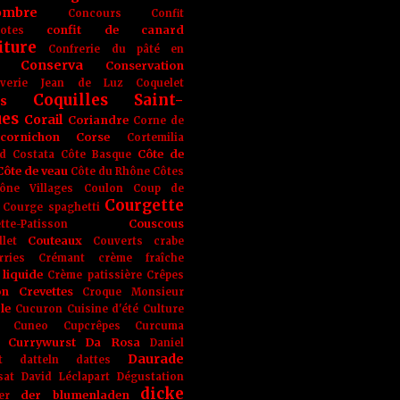
ombre
Concours
Confit
confit de canard
lotes
iture
Confrerie du pâté en
Conserva
Conservation
rverie Jean de Luz
Coquelet
Coquilles Saint-
s
ues
Corail
Coriandre
Corne de
cornichon
Corse
Cortemilia
Côte de
d
Costata
Côte Basque
Côte de veau
Côte du Rhône
Côtes
ône Villages
Coulon
Coup de
Courgette
Courge spaghetti
Couscous
tte-Patisson
Couteaux
llet
Couverts
crabe
rries
Crémant
crème fraîche
liquide
Crème patissière
Crêpes
on
Crevettes
Croque Monsieur
le
Cucuron
Cuisine d'été
Culture
Cuneo
Cupcrêpes
Curcuma
Currywurst
Da Rosa
Daniel
Daurade
t
datteln
dattes
sat
David Léclapart
Dégustation
dicke
der blumenladen
er