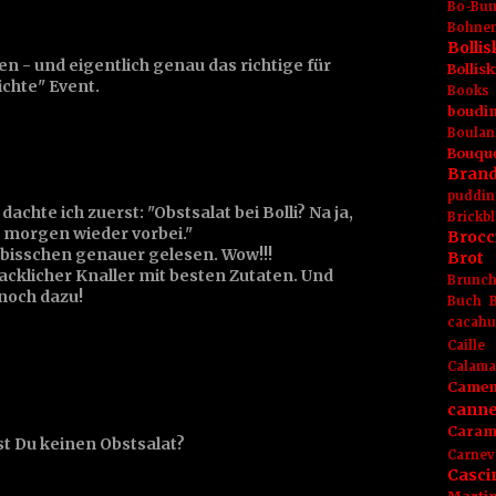
Bo-Bu
Bohnen
Boll
 - und eigentlich genau das richtige für
Bolli
chte" Event.
Books
boudin
Boulan
Bouqu
Brand
puddin
achte ich zuerst: "Obstsalat bei Bolli? Na ja,
Brickbl
au morgen wieder vorbei."
Brocc
 bisschen genauer gelesen. Wow!!!
Brot
acklicher Knaller mit besten Zutaten. Und
Brunc
 noch dazu!
Buch
cacahu
Caille
Calama
Camem
canne
Caram
t Du keinen Obstsalat?
Carnev
Casci