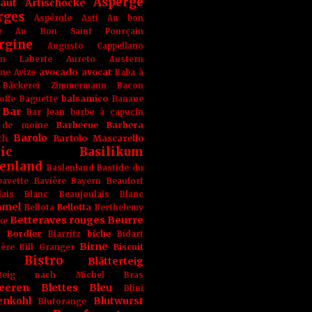
Asperge
haut
Artischocke
rges
Aspérule
Asti
Au bon
r
Au Bon Saint Pourçain
rgine
Augusto Cappellano
ien Laherte
Aureto
Austern
avocado
avocat
gne
Avize
Baba à
Bäckerei Zimmermann
Bacon
balsamico
offe
Baguette
Banane
Bar
Bar Jean
barbe à capucin
Barbecue
Barbera
 de moine
Barolo
Bartolo Mascarello
ch
ic
Basilikum
enland
Baslenland
Bastide du
bavette
Bavière
Bayern
Beaufort
lais Blanc
Beaujoulais Blanc
amel
Bellotta
Bellota
Berthelemy
Betteraves rouges
Beurre
ke
e Bordier
biche
Biarritz
Bidart
Birne
Biscuit
ière
Bill Granger
Bistro
Blätterteig
terteig nach Michel Bras
eeren
Blettes
Bleu
Blini
enkohl
Blutwurst
Blutorange