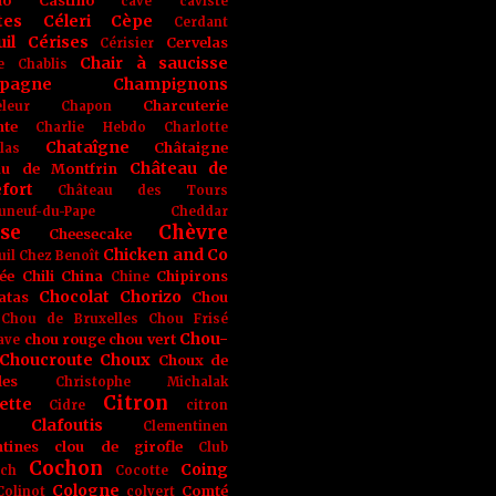
no
Castino
cave
caviste
tes
Céleri
Cèpe
Cerdant
il
Cérises
Cervelas
Cérisier
Chair à saucisse
e
Chablis
pagne
Champignons
Charcuterie
leur
Chapon
nte
Charlie Hebdo
Charlotte
Chataîgne
Châtaigne
las
Château de
au de Montfrin
fort
Château des Tours
uneuf-du-Pape
Cheddar
se
Chèvre
Cheesecake
Chicken and Co
uil
Chez Benoît
ée
Chili
China
Chipirons
Chine
Chocolat
Chorizo
atas
Chou
Chou de Bruxelles
Chou Frisé
Chou-
chou rouge
chou vert
ave
Choucroute
Choux
Choux de
les
Christophe Michalak
Citron
ette
Cidre
citron
Clafoutis
Clementinen
tines
clou de girofle
Club
Cochon
Coing
ich
Cocotte
Cologne
Comté
Colinot
colvert