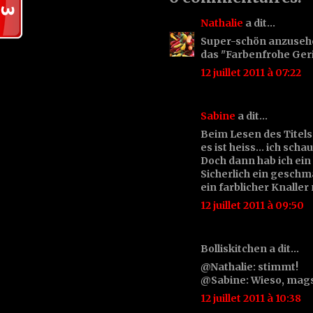
Nathalie
a dit…
Super-schön anzusehen
das "Farbenfrohe Geri
12 juillet 2011 à 07:22
Sabine
a dit…
Beim Lesen des Titels d
es ist heiss... ich sch
Doch dann hab ich ein
Sicherlich ein geschm
ein farblicher Knaller
12 juillet 2011 à 09:50
Bolliskitchen a dit…
@Nathalie: stimmt!
@Sabine: Wieso, mags
12 juillet 2011 à 10:38