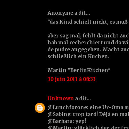
Anonyme a dit…
"das Kind schielt nicht, es muß
aber sag mal, fehlt da nicht Zu
hab mal recherchiert und da w
de pudre angegeben. Macht auch
schließlich ein Kuchen.
Martin "BerlinKitchen"
30 juin 2011 à 08:33
Unknown
a dit…
@Lunchforone: eine Ur-Oma au
@Sabine: trop tard! Déjà en main
@Barbara: yep!
@Martin: glücklich der, der frz. 