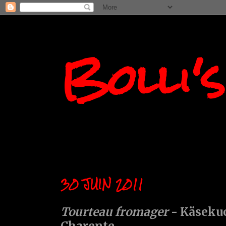
Bolli'
30 JUIN 2011
Tourteau fromager
- Käsekuc
Charente