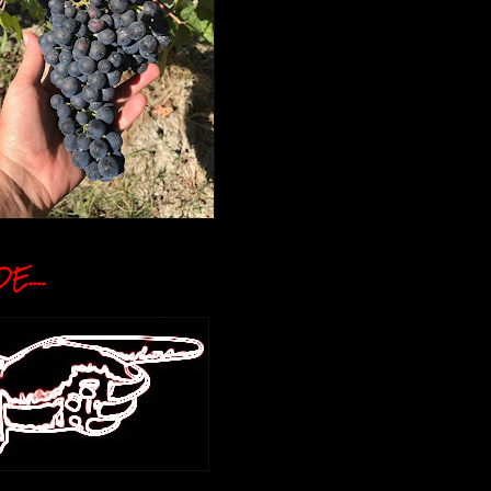
E....