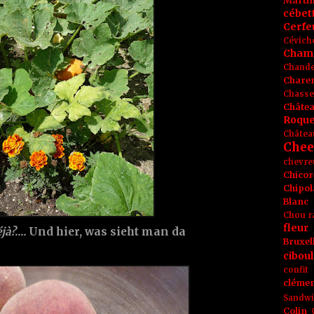
Marti
cébet
Cerfeu
Cévich
Cham
Chande
Chare
Chasse
Châte
Roque
Châtea
Chee
chevre
Chicor
Chipol
Blanc
Chou r
fleur
à?....
Und hier, was sieht man da
Bruxel
ciboul
confit
clémen
Sandw
Colin