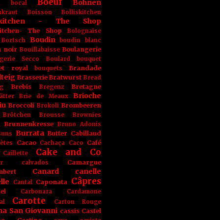
Boeuf
Bohnen
n
bocal
kraut
Boisson
Bolliskitchen
iskitchen - The Shop
skitchen- The Shop
Bolognaise
Boudin
Bortsch
boudin blanc
 noir
Boulangerie
Bouillabaisse
gerie Secco
Boulard
bouquet
et royal
Brandade
bouquets
teig
Brasserie
Bratwurst
Bread
Brebis
Bretagne
g
Bregenz
Brioche
ätter
Brie de Meaux
iu
Broccoli
Brombeeren
Brokoli
Brötchen
Brousse
Brownies
Brunnenkresse
h
Bruno Adonis
Burrata
Butter
Cabillaud
Buns
Cacao
Café
ètes
Cachaça
Caco
Cake and Co
Caillette
Camargue
r
calvados
Canard
canelle
bert
Câpres
lle
Caponata
Cantal
el
Carbonara
Cardamone
Carotte
al
Carton Rouge
na San Giovanni
cassis
Castel