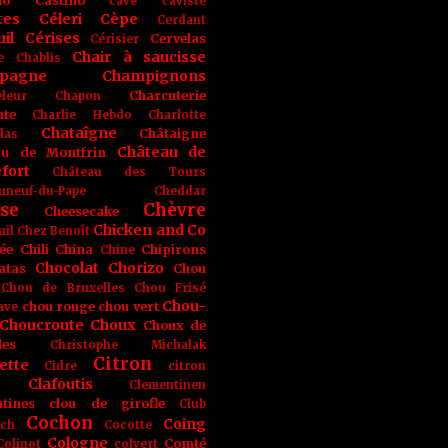
no
Castino
cave
caviste
tes
Céleri
Cèpe
Cerdant
il
Cérises
Cervelas
Cérisier
Chair à saucisse
e
Chablis
pagne
Champignons
Charcuterie
leur
Chapon
nte
Charlie Hebdo
Charlotte
Chataîgne
Châtaigne
las
Château de
au de Montfrin
fort
Château des Tours
uneuf-du-Pape
Cheddar
se
Chèvre
Cheesecake
Chicken and Co
uil
Chez Benoît
ée
Chili
China
Chipirons
Chine
Chocolat
Chorizo
atas
Chou
Chou de Bruxelles
Chou Frisé
Chou-
chou rouge
chou vert
ave
Choucroute
Choux
Choux de
les
Christophe Michalak
Citron
ette
Cidre
citron
Clafoutis
Clementinen
tines
clou de girofle
Club
Cochon
Coing
ich
Cocotte
Cologne
Comté
Colinot
colvert