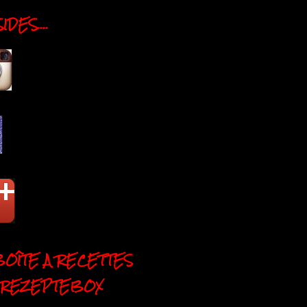
DES....
BOÎTE A RECETTES
 REZEPTEBOX