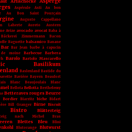
Asperge
haut
Artischocke
rges
Aspérule
Asti
Au bon
r
Au Bon Saint Pourçain
rgine
Augusto Cappellano
ien Laherte
Aureto
Austern
avocado
avocat
gne
Avize
Baba à
Bäckerei Zimmermann
Bacon
balsamico
offe
Baguette
Banane
Bar
Bar Jean
barbe à capucin
Barbecue
Barbera
 de moine
Barolo
Bartolo Mascarello
ch
ic
Basilikum
enland
Baslenland
Bastide du
bavette
Bavière
Bayern
Beaufort
lais Blanc
Beaujoulais Blanc
amel
Bellotta
Bellota
Berthelemy
Betteraves rouges
Beurre
ke
e Bordier
biche
Biarritz
Bidart
Birne
Biscuit
ière
Bill Granger
Bistro
Blätterteig
terteig nach Michel Bras
eeren
Blettes
Bleu
Blini
enkohl
Blutwurst
Blutorange