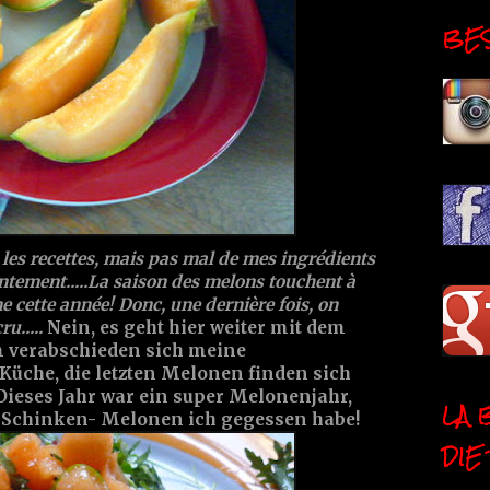
BESI
c les recettes, mais pas mal de mes ingrédients
lentement.....La saison des melons touchent à
nne cette année! Donc, une dernière fois, on
u.....
Nein, es geht hier weiter mit dem
m verabschieden sich meine
 Küche, die letzten Melonen finden sich
 Dieses Jahr war ein super Melonenjahr,
LA 
le Schinken- Melonen ich gegessen habe!
DIE