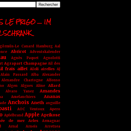
 LE FRIGO .... IM
LSCHRANK
ngörmüs-Le Canard Hamburg
Aal
Abricot
once
Adventskalender
au
Agnès Paquet
Agnolotti
Agrapart Champagne
rt
Ail des
il frais
aillet
Aïoli
airelles
AJ
Alain Passard
Alba
Alexander
Alexandre Chartogne
Alfonso
Allard
ino
Algen
Algues
Aline
Amandes
Alvaro Yanez
Ananas
na
Amelanchiers
Anchois
Aneth
ade
anguille
pasti
AOC Ventoux
Apero
o
Apple
Aprikose
Apfelbrand
née de mer
Arles
Armagnac
nd Arnal
Arneis
Arretxea