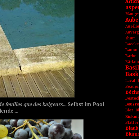
Artic
aspe
Mange
Aube
Aurél
Auver
rhum
Baecke
Banon
Barbe
Bärlau
Basil
Bask
Laval
Beaujo
Béch
Bestec
de feuilles que des baigeurs...
Selbst im Pool
Beurr
ende....
Bier
B
Biskuit
Blät
Blaub
Blum