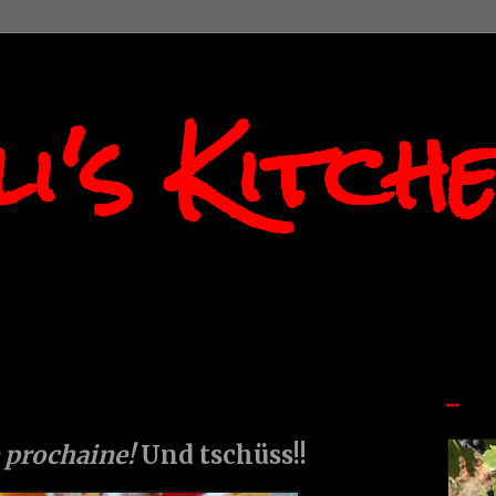
i's Kitch
...
e prochaine!
Und tschüss!!