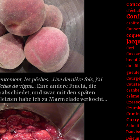
Conc
d'écha
Conf
croûte
Conse
coque
Jacq
Cerf
Cossar
boeuf
du Rh
gueule
Courge
entement, les pêches....Une dernière fois, j'ai
Couste
êches de vigne
... Eine andere Frucht, die
cranbe
rabschiedet, und zwar mit den späten
crème 
letzten habe ich zu Marmelade verkocht...
Cress
Crumb
Cumin
Curry
Schmit
Dauvis
Déjeun