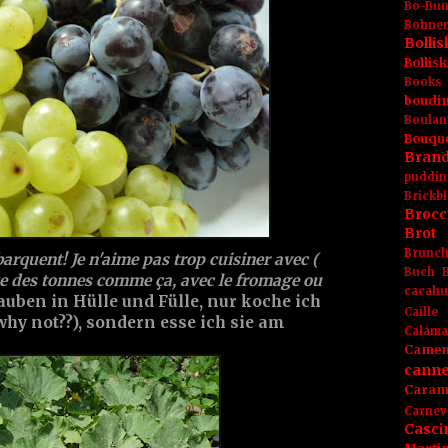
Bo-Bu
Bohnen
Boll
Bolli
Books
boudin
Boulan
Bouqu
Brand
puddin
Brickbl
Brocc
Brot
Brunc
barquent! Je n'aime pas trop cuisiner avec (
Buch
e des tonnes comme ça, avec le fromage ou
cacahu
Trauben in Hülle und Fülle, nur koche ich
Caille
why not??), sondern esse ich sie am
Calama
Camem
canne
Caram
Carnev
Casci