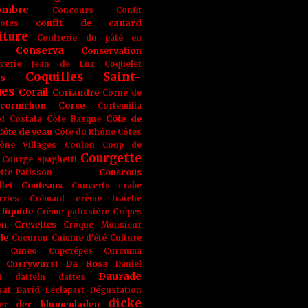
ombre
Concours
Confit
confit de canard
lotes
iture
Confrerie du pâté en
Conserva
Conservation
rverie Jean de Luz
Coquelet
Coquilles Saint-
s
ues
Corail
Coriandre
Corne de
cornichon
Corse
Cortemilia
Côte de
d
Costata
Côte Basque
Côte de veau
Côte du Rhône
Côtes
ône Villages
Coulon
Coup de
Courgette
Courge spaghetti
Couscous
tte-Patisson
Couteaux
llet
Couverts
crabe
rries
Crémant
crème fraîche
liquide
Crème patissière
Crêpes
on
Crevettes
Croque Monsieur
le
Cucuron
Cuisine d'été
Culture
Cuneo
Cupcrêpes
Curcuma
Currywurst
Da Rosa
Daniel
Daurade
t
datteln
dattes
sat
David Léclapart
Dégustation
dicke
der blumenladen
er