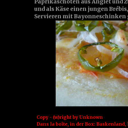
Paprikaschoten aus Anglet und 
und als Käse einen jungen Brébis,
Servieren mit Bayonneschinken 
Copy - (w)right by
Unknown
Dans la boîte, in der Box:
Baskenland
,