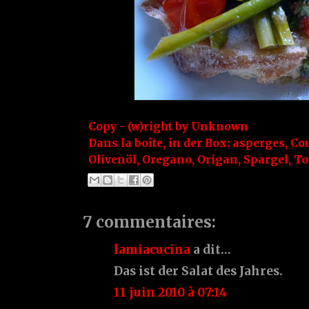
Copy - (w)right by
Unknown
Dans la boîte, in der Box:
asperges
,
Cou
Olivenöl
,
Oregano
,
Origan
,
Spargel
,
To
7 commentaires:
lamiacucina
a dit…
Das ist der Salat des Jahres.
11 juin 2010 à 07:14