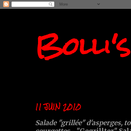
Bolli'
11 JUIN 2010
Salade "grillée" d'asperges, t
courgettes
- "Gegrillter" Sal