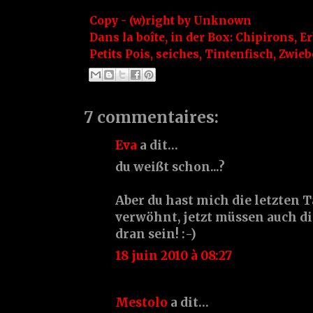
Copy - (w)right by
Unknown
Dans la boîte, in der Box:
Chipirons
,
E
Petits Pois
,
seiches
,
Tintenfisch
,
Zwieb
7 commentaires:
Eva
a dit…
du weißt schon...?
Aber du hast mich die letzten T
verwöhnt, jetzt müssen auch d
dran sein! :-)
18 juin 2010 à 08:27
Mestolo
a dit…