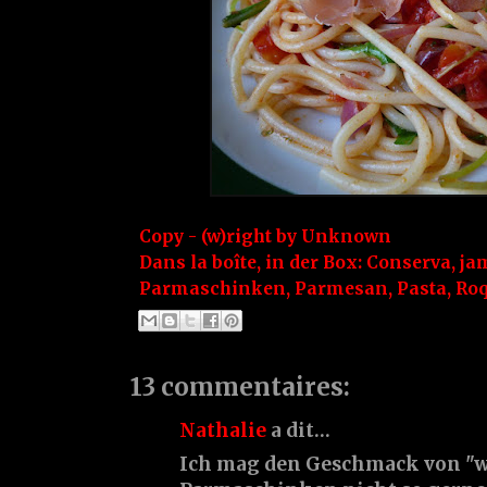
Copy - (w)right by
Unknown
Dans la boîte, in der Box:
Conserva
,
ja
Parmaschinken
,
Parmesan
,
Pasta
,
Roq
13 commentaires:
Nathalie
a dit…
Ich mag den Geschmack von "