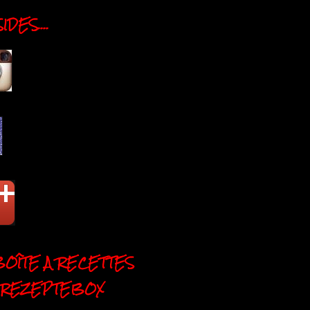
DES....
BOÎTE A RECETTES
 REZEPTEBOX