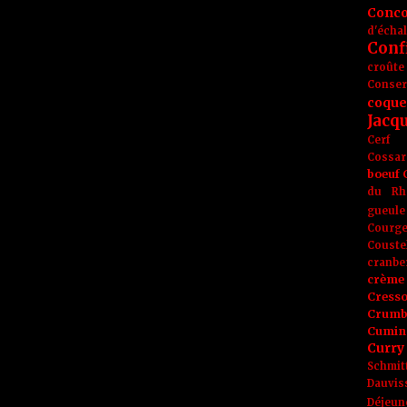
Conc
d'écha
Conf
croûte
Conse
coque
Jacq
Cerf
Cossar
boeuf
du Rh
gueule
Courge
Couste
cranbe
crème 
Cress
Crumb
Cumin
Curry
Schmit
Dauvis
Déjeun