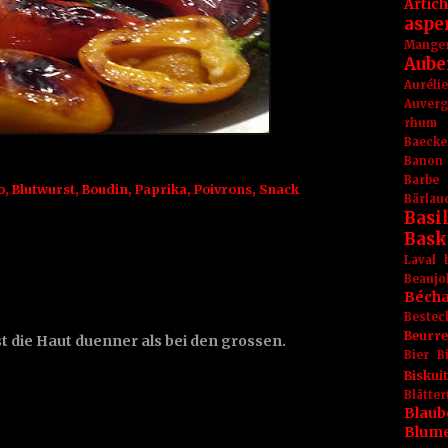
Artic
aspe
Mange
Aube
Aurél
Auver
rhum
Baecke
Banon
Barbe
o
,
Blutwurst
,
Boudin
,
Paprika
,
Poivrons
,
Snack
Bärlau
Basil
Bask
Laval
Beaujo
Béch
Bestec
Beurr
st die Haut duenner als bei den grossen.
Bier
B
Biskuit
Blät
Blaub
Blum