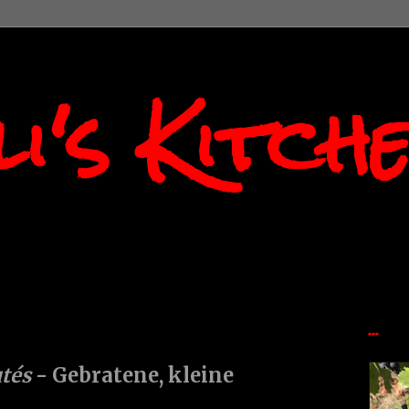
i's Kitch
...
utés
- Gebratene, kleine