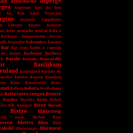
Asperge
haut
Artischocke
rges
Aspérule
Asti
Au bon
r
Au Bon Saint Pourçain
rgine
Augusto Cappellano
ien Laherte
Aureto
Austern
avocado
avocat
gne
Avize
Baba à
Bäckerei Zimmermann
Bacon
balsamico
offe
Baguette
Banane
Bar
Bar Jean
barbe à capucin
Barbecue
Barbera
 de moine
Barolo
Bartolo Mascarello
ch
ic
Basilikum
enland
Baslenland
Bastide du
bavette
Bavière
Bayern
Beaufort
lais Blanc
Beaujoulais Blanc
amel
Bellotta
Bellota
Berthelemy
Betteraves rouges
Beurre
ke
e Bordier
biche
Biarritz
Bidart
Birne
Biscuit
ière
Bill Granger
Bistro
Blätterteig
terteig nach Michel Bras
eeren
Blettes
Bleu
Blini
enkohl
Blutwurst
Blutorange