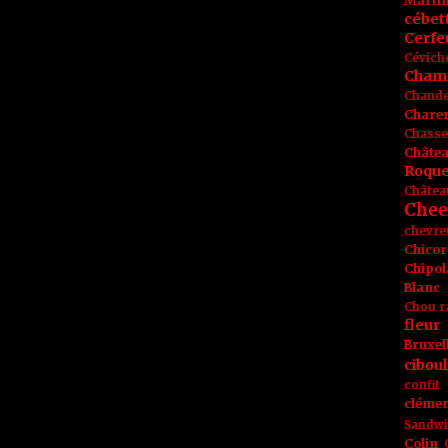
Marti
cébet
Cerfeu
Cévich
Cham
Chande
Chare
Chasse
Châte
Roque
Châtea
Chee
chevre
Chicor
Chipol
Blanc
Chou r
fleur
Bruxel
ciboul
confit
clémen
Sandw
Colin