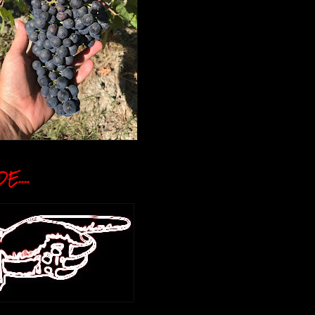
E....