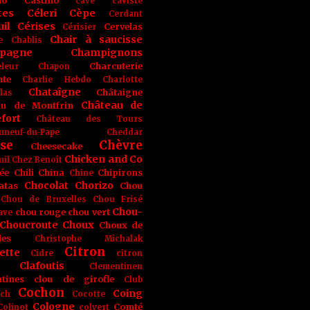
no
Castino
cave
caviste
tes
Céleri
Cèpe
Cerdant
il
Cérises
Cervelas
Cérisier
Chair à saucisse
e
Chablis
pagne
Champignons
Charcuterie
leur
Chapon
nte
Charlie Hebdo
Charlotte
Chataîgne
Châtaigne
las
Château de
au de Montfrin
fort
Château des Tours
uneuf-du-Pape
Cheddar
se
Chèvre
Cheesecake
Chicken and Co
uil
Chez Benoît
ée
Chili
China
Chipirons
Chine
Chocolat
Chorizo
atas
Chou
Chou de Bruxelles
Chou Frisé
Chou-
chou rouge
chou vert
ave
Choucroute
Choux
Choux de
les
Christophe Michalak
Citron
ette
Cidre
citron
Clafoutis
Clementinen
tines
clou de girofle
Club
Cochon
Coing
ich
Cocotte
Cologne
Comté
Colinot
colvert