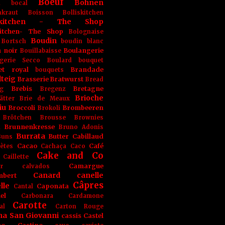
Boeuf
Bohnen
n
bocal
kraut
Boisson
Bolliskitchen
iskitchen - The Shop
skitchen- The Shop
Bolognaise
Boudin
Bortsch
boudin blanc
 noir
Boulangerie
Bouillabaisse
gerie Secco
Boulard
bouquet
et royal
Brandade
bouquets
teig
Brasserie
Bratwurst
Bread
Brebis
Bretagne
g
Bregenz
Brioche
ätter
Brie de Meaux
iu
Broccoli
Brombeeren
Brokoli
Brötchen
Brousse
Brownies
Brunnenkresse
h
Bruno Adonis
Burrata
Butter
Cabillaud
Buns
Cacao
Café
ètes
Cachaça
Caco
Cake and Co
Caillette
Camargue
r
calvados
Canard
canelle
bert
Câpres
lle
Caponata
Cantal
el
Carbonara
Cardamone
Carotte
al
Carton Rouge
na San Giovanni
cassis
Castel