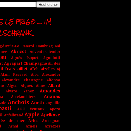
 LE FRIGO .... IM
LSCHRANK
ngörmüs-Le Canard Hamburg
Aal
Abricot
once
Adventskalender
au
Agnès Paquet
Agnolotti
Agrapart Champagne
rt
Ail des
il frais
aillet
Aïoli
airelles
AJ
Alain Passard
Alba
Alexander
Alexandre Chartogne
Alfonso
Allard
ino
Algen
Algues
Aline
Amandes
Alvaro Yanez
Ananas
na
Amelanchiers
Anchois
Aneth
ade
anguille
pasti
AOC Ventoux
Apero
o
Apple
Aprikose
Apfelbrand
née de mer
Arles
Armagnac
nd Arnal
Arneis
Arretxea