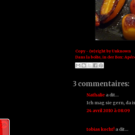
Copy - (w)right by
Unknown
Dans la boîte, in der Box:
Apér
3 commentaires:
Nathalie
a dit…
Ich mag sie gern, da i
24 avril 2010 à 08:09
tobias kocht!
a dit…