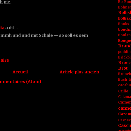
h nie.
Bo-Bu
Bohnen
Boll
Bolli
Books
lia
a dit…
boudin
mh und und mit Schale -- so soll es sein
Boulan
Bouqu
Brand
puddin
Brickbl
aire
Brocc
Brot
Accueil
Article plus ancien
Brunc
Buch
ommentaires (Atom)
cacahu
Caille
Calama
Camem
canne
Caram
Carnev
Casci