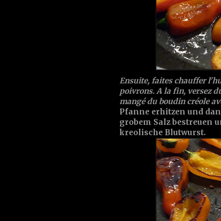
Ensuite, faites chauffer l'hu
poivrons. A la fin, versez d
mangé du boudin créole ave
Pfanne erhitzen und dann
grobem Salz bestreuen un
kreolische Blutwurst.