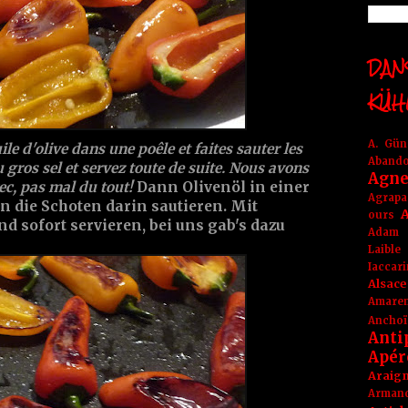
DANS
KÜH
A. Gü
ile d'olive dans une poêle et faites sauter les
Aband
u gros sel et servez toute de suite. Nous avons
Agne
c, pas mal du tout!
Dann Olivenöl in einer
Agrapa
 die Schoten darin sautieren. Mit
A
ours
d sofort servieren, bei uns gab's dazu
Adam
Laible
Iaccar
Alsace
Amare
Anchoï
Anti
Apér
Araig
Arma