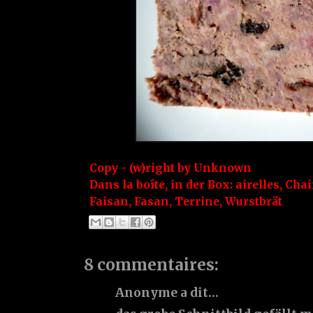
Copy - (w)right by
Unknown
Dans la boîte, in der Box:
airelles
,
Chai
Faisan
,
Fasan
,
Terrine
,
Wurstbrät
8 commentaires:
Anonyme a dit…