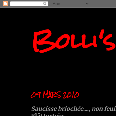
Bolli'
09 MARS 2010
Saucisse briochée...., non feui
Blätterteig