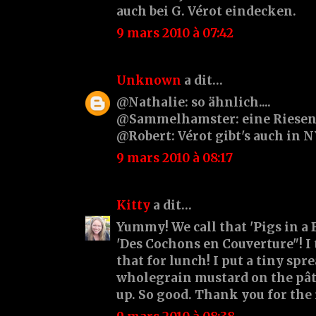
auch bei G. Vérot eindecken.
9 mars 2010 à 07:42
Unknown
a dit…
@Nathalie: so ähnlich....
@Sammelhamster: eine Riesen-
@Robert: Vérot gibt's auch in N
9 mars 2010 à 08:17
Kitty
a dit…
Yummy! We call that 'Pigs in a 
'Des Cochons en Couverture"! I
that for lunch! I put a tiny spr
wholegrain mustard on the pâte
up. So good. Thank you for the 