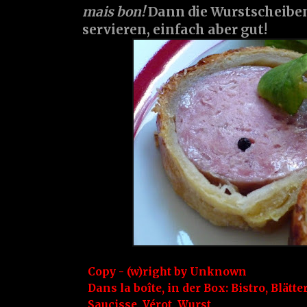
mais bon!
Dann die Wurstscheiben
servieren, einfach aber gut!
Copy - (w)right by
Unknown
Dans la boîte, in der Box:
Bistro
,
Blätte
Saucisse
,
Vérot
,
Wurst