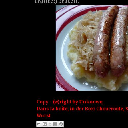
France!) braten.
Copy - (w)right by
Unknown
Dans la boîte, in der Box:
Choucroute
,
S
Wurst