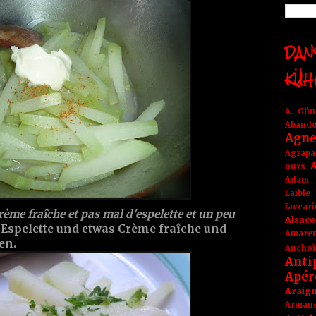
DANS
KÜH
A. Gü
Aband
Agne
Agrapa
A
ours
Adam
Laible
Iaccar
rème fraîche et pas mal d'espelette et un peu
Alsace
 Espelette und etwas Crème fraîche und
Amare
en.
Anchoï
Anti
Apér
Araig
Arma