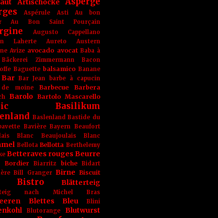
Asperge
haut
Artischocke
rges
Aspérule
Asti
Au bon
r
Au Bon Saint Pourçain
rgine
Augusto Cappellano
ien Laherte
Aureto
Austern
avocado
avocat
gne
Avize
Baba à
Bäckerei Zimmermann
Bacon
balsamico
offe
Baguette
Banane
Bar
Bar Jean
barbe à capucin
Barbecue
Barbera
 de moine
Barolo
Bartolo Mascarello
ch
ic
Basilikum
enland
Baslenland
Bastide du
bavette
Bavière
Bayern
Beaufort
lais Blanc
Beaujoulais Blanc
amel
Bellotta
Bellota
Berthelemy
Betteraves rouges
Beurre
ke
e Bordier
biche
Biarritz
Bidart
Birne
Biscuit
ière
Bill Granger
Bistro
Blätterteig
terteig nach Michel Bras
eeren
Blettes
Bleu
Blini
enkohl
Blutwurst
Blutorange