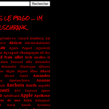
 LE FRIGO .... IM
LSCHRANK
ngörmüs-Le Canard Hamburg
Aal
Abricot
once
Adventskalender
au
Agnès Paquet
Agnolotti
Agrapart Champagne
rt
Ail des
il frais
aillet
Aïoli
airelles
AJ
Alain Passard
Alba
Alexander
Alexandre Chartogne
Alfonso
Allard
ino
Algen
Algues
Aline
Amandes
Alvaro Yanez
Ananas
na
Amelanchiers
Anchois
Aneth
ade
anguille
pasti
AOC Ventoux
Apero
o
Apple
Aprikose
Apfelbrand
née de mer
Arles
Armagnac
nd Arnal
Arneis
Arretxea