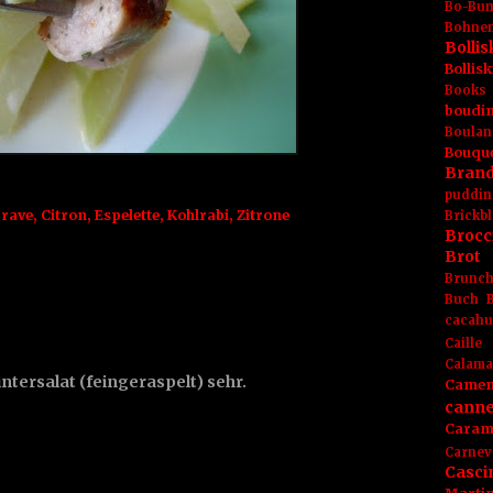
Bo-Bu
Bohnen
Boll
Bolli
Books
boudin
Boulan
Bouqu
Brand
puddin
 rave
,
Citron
,
Espelette
,
Kohlrabi
,
Zitrone
Brickbl
Brocc
Brot
Brunc
Buch
cacahu
Caille
Calama
ntersalat (feingeraspelt) sehr.
Camem
canne
Caram
Carnev
Casci