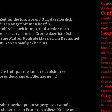
Conc
d'écha
Conf
…
croûte
Zeit für die Franzosen! Gut, dass Du dich
Conse
Gemüses angenommen hast! :)
coque
Kohlrabi auch immer, mal wieder nach
Jacq
ck... vor allem die Crème dazu ist köstlich!
eine Mutter Kohlrabi klassisch in Bechamel
Cerf
t. Gab es häufiger bei uns.
Cossar
boeuf
du Rh
gueule
Courge
Couste
tre finir par me lancer et cuisiner ce
cranbe
rès deux ans en Allemagne... :)
crème 
Cress
Crumb
Cumin
Curry
Schmit
lrabi. Überhaupt ein Supergutes Gemüse.
Dauvis
rstellen das in Frankreich diese Knolle noch
Déjeun