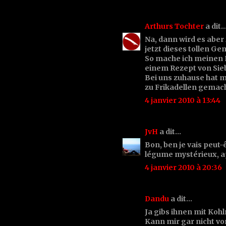
Arthurs Tochter
a dit
Na, dann wird es aber 
jetzt dieses tollen 
So mache ich meinen 
einem Rezept von Siebe
Bei uns zuhause hat m
zu Frikadellen gemach
4 janvier 2010 à 13:44
JvH
a dit…
Bon, ben je vais peut-ê
légume mystérieux, ap
4 janvier 2010 à 20:36
Dandu
a dit…
Ja gibs ihnen mit Koh
Kann mir gar nicht vo