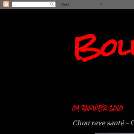
Boll
04 JANVIER 2010
Chou rave sauté
- 