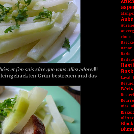
Artic
aspe
Mange
Aube
Aurél
Auver
rhum
Baecke
Banon
Barbe
Bärlau
Basil
hées et j'en suis sûre que vous allez adorer
!!!
Bask
kleingehackten Grün bestreuen und das
Laval
Beaujo
Béch
Bestec
Beurr
Bier
B
Biskuit
Blät
Blaub
Blum