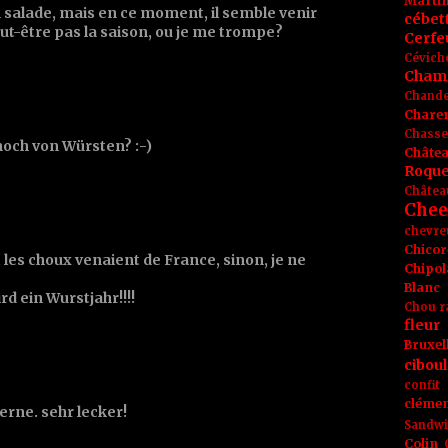
Marti
n salade, mais en ce moment, il semble venir
cébet
ut-être pas la saison, ou je me trompe?
Cerfeu
Cévich
Cham
Chande
Chare
Chasse
noch von Würsten? :-)
Châte
Roque
Châtea
Chee
chevre
Chicor
les choux venaient de France, sinon, je ne
Chipol
Blanc
rd ein Wurstjahr!!!!
Chou r
fleur
Bruxel
ciboul
confit
clémen
erne. sehr lecker!
Sandw
Colin