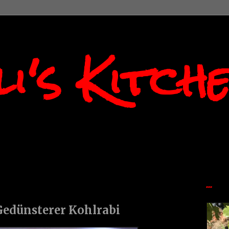
i's Kitch
...
Gedünsterer Kohlrabi