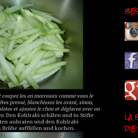
BESI
et coupez les en morceaux comme vous le
êtes pressé, blanchissez les avant, sinon,
alotes et ajoutez le chou et déglacez avec un
LA 
re
. Den Kohlrabi schälen und in Stifte
ten anbraten und den Kohlrabi
DIE
 Brühe auffüllen und kochen.