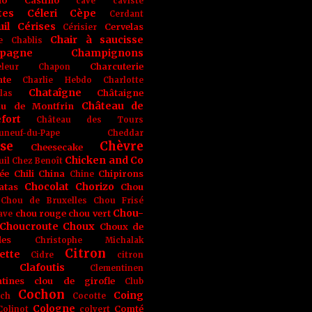
no
Castino
cave
caviste
tes
Céleri
Cèpe
Cerdant
il
Cérises
Cervelas
Cérisier
Chair à saucisse
e
Chablis
pagne
Champignons
Charcuterie
leur
Chapon
nte
Charlie Hebdo
Charlotte
Chataîgne
Châtaigne
las
Château de
au de Montfrin
fort
Château des Tours
uneuf-du-Pape
Cheddar
se
Chèvre
Cheesecake
Chicken and Co
uil
Chez Benoît
ée
Chili
China
Chipirons
Chine
Chocolat
Chorizo
atas
Chou
Chou de Bruxelles
Chou Frisé
Chou-
chou rouge
chou vert
ave
Choucroute
Choux
Choux de
les
Christophe Michalak
Citron
ette
Cidre
citron
Clafoutis
Clementinen
tines
clou de girofle
Club
Cochon
Coing
ich
Cocotte
Cologne
Comté
Colinot
colvert