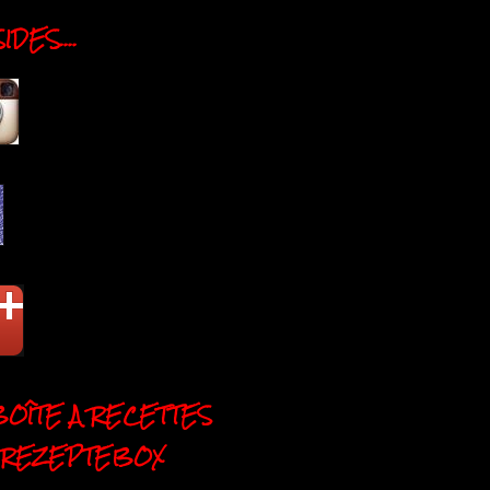
DES....
BOÎTE A RECETTES
 REZEPTEBOX