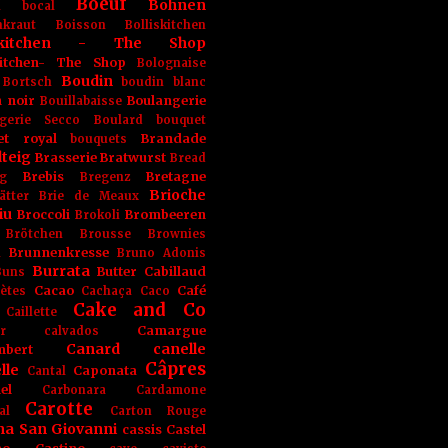
Boeuf
Bohnen
n
bocal
kraut
Boisson
Bolliskitchen
iskitchen - The Shop
skitchen- The Shop
Bolognaise
Boudin
Bortsch
boudin blanc
 noir
Boulangerie
Bouillabaisse
gerie Secco
Boulard
bouquet
et royal
Brandade
bouquets
teig
Brasserie
Bratwurst
Bread
Brebis
Bretagne
g
Bregenz
Brioche
ätter
Brie de Meaux
iu
Broccoli
Brombeeren
Brokoli
Brötchen
Brousse
Brownies
Brunnenkresse
h
Bruno Adonis
Burrata
Butter
Cabillaud
Buns
Cacao
Café
ètes
Cachaça
Caco
Cake and Co
Caillette
Camargue
r
calvados
Canard
canelle
bert
Câpres
lle
Caponata
Cantal
el
Carbonara
Cardamone
Carotte
al
Carton Rouge
na San Giovanni
cassis
Castel