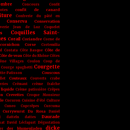
ombre
Concours
Confit
confit de canard
lotes
iture
Confrerie du pâté en
Conserva
Conservation
rverie Jean de Luz
Coquelet
Coquilles Saint-
s
ues
Corail
Coriandre
Corne de
cornichon
Corse
Cortemilia
Côte de
d
Costata
Côte Basque
Côte de veau
Côte du Rhône
Côtes
ône Villages
Coulon
Coup de
Courgette
Courge spaghetti
Couscous
tte-Patisson
Couteaux
llet
Couverts
crabe
rries
Crémant
crème fraîche
liquide
Crème patissière
Crêpes
on
Crevettes
Croque Monsieur
le
Cucuron
Cuisine d'été
Culture
Cuneo
Cupcrêpes
Curcuma
Currywurst
Da Rosa
Daniel
Daurade
t
datteln
dattes
sat
David Léclapart
Dégustation
dicke
der blumenladen
er