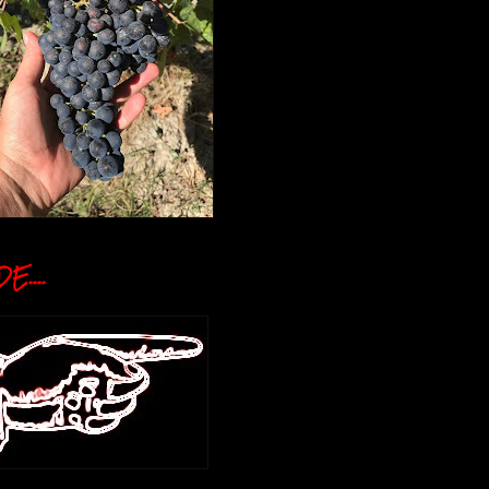
E....