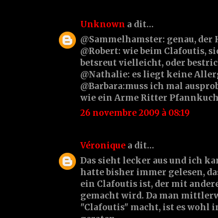
Unknown
a dit…
@Sammelhamster: genau, der He
@Robert: wie beim Clafoutis, si
betsreut vielleicht, oder bestric
@Nathalie: es liegt keine Aller
@Barbara:muss ich mal ausprobi
wie ein Arme Ritter Pfannkuc
26 novembre 2009 à 08:19
Véronique
a dit…
Das sieht lecker aus und ich ka
hatte bisher immer gelesen, da
ein Clafoutis ist, der mit ande
gemacht wird. Da man mittlerw
"Clafoutis" macht, ist es wohl 