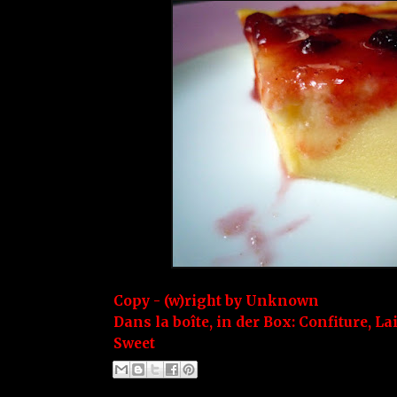
Copy - (w)right by
Unknown
Dans la boîte, in der Box:
Confiture
,
Lai
Sweet