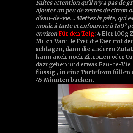
Faites attention qu'il n'y a pas de 
ajouter un peu de zestes de citron o
d'eau-de-vie.... Mettez la pâte, qui e
moule à tarte et enfournez à 180° 
environ
Für den Teig:
4 Eier 100g 
Milch Vanille
Erst die Eier mit 
schlagen, dann die anderen Zut
kann auch noch Zitronen oder O
dazugeben und etwas Eau-de-Vie....
flüssig!, in eine Tarteform füllen
45 Minuten backen.