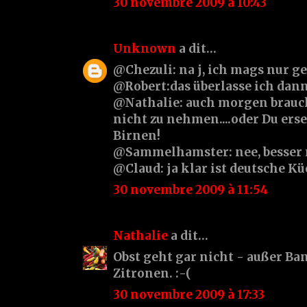
30 novembre 2009 à 10:43
Unknown
a dit…
@Chezuli: na j, ich mags nur ger
@Robert:das überlasse ich dann
@Nathalie: auch morgen brauc
nicht zu nehmen....oder Du erse
Birnen!
@Sammelhamster: nee, besser n
@Claud: ja klar ist deutsche Kü
30 novembre 2009 à 11:54
Nathalie
a dit…
Obst geht gar nicht - außer Ba
Zitronen. :-(
30 novembre 2009 à 17:33