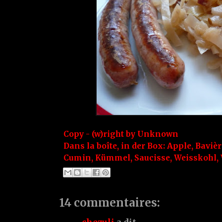
Copy - (w)right by
Unknown
Dans la boîte, in der Box:
Apple
,
Bavièr
Cumin
,
Kümmel
,
Saucisse
,
Weisskohl
,
14 commentaires: