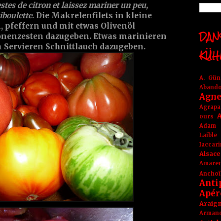
estes de citron et laissez mariner un peu,
ciboulette
. Die Makrelenfilets in kleine
, pfeffern und mit etwas Olivenöl
DANS
tronenzesten dazugeben. Etwas marinieren
 Servieren Schnittlauch dazugeben.
KÜH
A. Gü
Aband
Agne
Agrapa
A
ours
Adam
Laible
Iaccar
Alsace
Amare
Anchoï
Anti
Apér
Araig
Arma