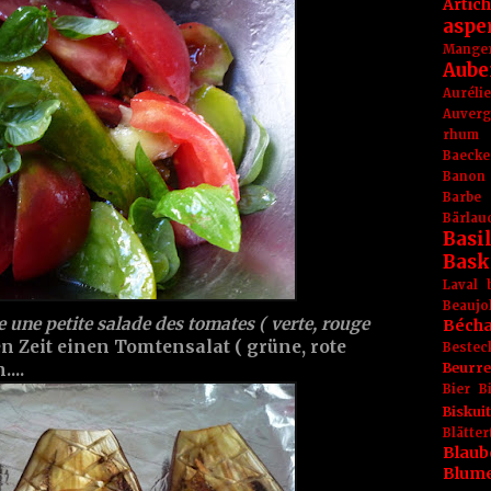
Artic
aspe
Mange
Aube
Aurél
Auver
rhum
Baecke
Banon
Barbe
Bärlau
Basil
Bask
Laval
Beaujo
une petite salade des tomates ( verte, rouge
Béch
n Zeit einen Tomtensalat ( grüne, rote
Bestec
Beurr
...
Bier
B
Biskuit
Blät
Blaub
Blum