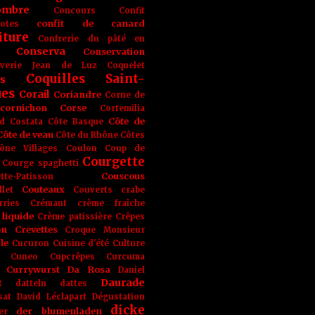
ombre
Concours
Confit
confit de canard
lotes
iture
Confrerie du pâté en
Conserva
Conservation
rverie Jean de Luz
Coquelet
Coquilles Saint-
s
ues
Corail
Coriandre
Corne de
cornichon
Corse
Cortemilia
Côte de
d
Costata
Côte Basque
Côte de veau
Côte du Rhône
Côtes
ône Villages
Coulon
Coup de
Courgette
Courge spaghetti
Couscous
tte-Patisson
Couteaux
llet
Couverts
crabe
rries
Crémant
crème fraîche
liquide
Crème patissière
Crêpes
on
Crevettes
Croque Monsieur
le
Cucuron
Cuisine d'été
Culture
Cuneo
Cupcrêpes
Curcuma
Currywurst
Da Rosa
Daniel
Daurade
t
datteln
dattes
sat
David Léclapart
Dégustation
dicke
der blumenladen
er