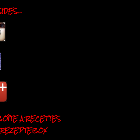
DES....
BOÎTE A RECETTES
 REZEPTEBOX