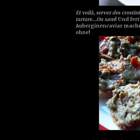
Et voilà, servez des crostin
tartare....Ou sans
! Und fer
Auberginencaviar machen
ohne!