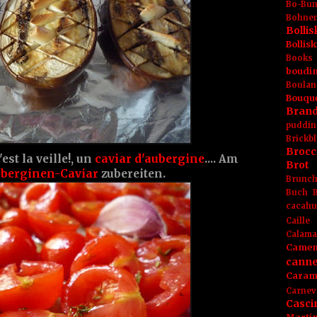
Bo-Bu
Bohnen
Boll
Bolli
Books
boudin
Boulan
Bouqu
Brand
puddin
Brickbl
Brocc
est la veille!, un
caviar d'aubergine
.... Am
Brot
berginen-Caviar
zubereiten.
Brunc
Buch
cacahu
Caille
Calama
Camem
canne
Caram
Carnev
Casci