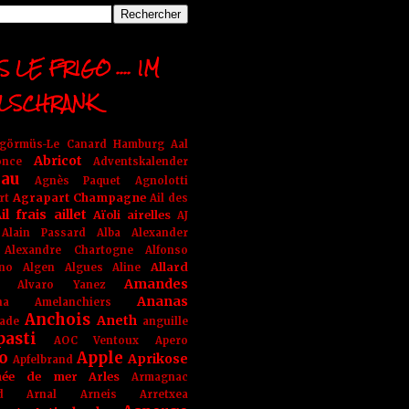
 LE FRIGO .... IM
LSCHRANK
ngörmüs-Le Canard Hamburg
Aal
Abricot
once
Adventskalender
au
Agnès Paquet
Agnolotti
Agrapart Champagne
rt
Ail des
il frais
aillet
Aïoli
airelles
AJ
Alain Passard
Alba
Alexander
Alexandre Chartogne
Alfonso
Allard
ino
Algen
Algues
Aline
Amandes
Alvaro Yanez
Ananas
na
Amelanchiers
Anchois
Aneth
ade
anguille
pasti
AOC Ventoux
Apero
o
Apple
Aprikose
Apfelbrand
née de mer
Arles
Armagnac
nd Arnal
Arneis
Arretxea