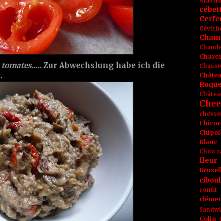
Marti
cébet
Cerfeu
Cévich
Cham
Chande
Chare
 tomates.....
Zur Abwechslung habe ich die
Chasse
.
Châte
Roque
Châtea
Chee
chevre
Chicor
Chipol
Blanc
Chou r
fleur
Bruxel
ciboul
confit
clémen
Sandw
Colin