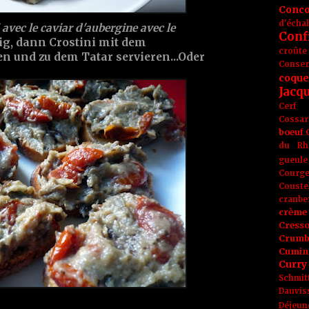
Conc
d'écha
i avec le caviar d'aubergine avec le
Conf
tig, dann Crostini mit dem
croûte
 und zu dem Tatar servieren...Oder
Conse
coque
Jacq
Cerf
Cossar
boeuf
du Rh
gueule
Courge
Couste
cranbe
crème 
Cress
Crumb
Cumin
Curry
Schmit
Dauvis
Déjeun