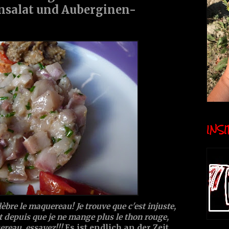
nsalat und Auberginen-
INSID
èbre le maquereau! Je trouve que c'est injuste,
et depuis que je ne mange plus le thon rouge,
ereau, essayez!!!
Es ist endlich an der Zeit,