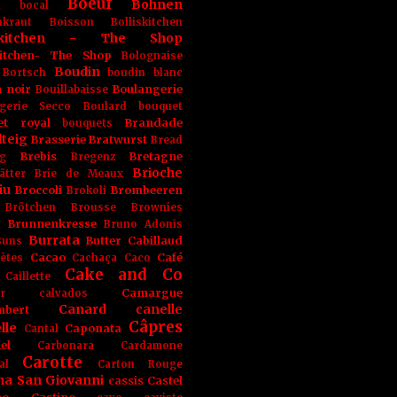
Boeuf
Bohnen
n
bocal
kraut
Boisson
Bolliskitchen
iskitchen - The Shop
skitchen- The Shop
Bolognaise
Boudin
Bortsch
boudin blanc
 noir
Boulangerie
Bouillabaisse
gerie Secco
Boulard
bouquet
et royal
Brandade
bouquets
teig
Brasserie
Bratwurst
Bread
Brebis
Bretagne
g
Bregenz
Brioche
ätter
Brie de Meaux
iu
Broccoli
Brombeeren
Brokoli
Brötchen
Brousse
Brownies
Brunnenkresse
h
Bruno Adonis
Burrata
Butter
Cabillaud
Buns
Cacao
Café
ètes
Cachaça
Caco
Cake and Co
Caillette
Camargue
r
calvados
Canard
canelle
bert
Câpres
lle
Caponata
Cantal
el
Carbonara
Cardamone
Carotte
al
Carton Rouge
na San Giovanni
cassis
Castel