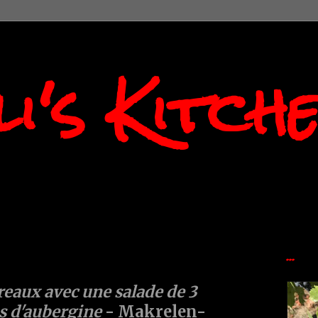
i's Kitch
...
eaux avec une salade de 3
is d'aubergine
- Makrelen-