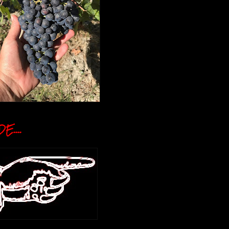
E....