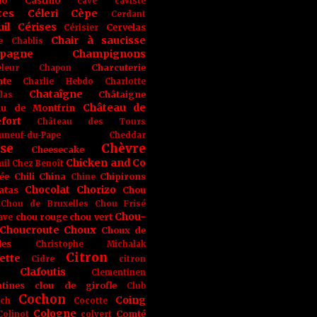
no
Castino
cave
caviste
tes
Céleri
Cèpe
Cerdant
il
Cérises
Cervelas
Cérisier
Chair à saucisse
e
Chablis
pagne
Champignons
Charcuterie
leur
Chapon
nte
Charlie Hebdo
Charlotte
Chataîgne
Châtaigne
las
Château de
au de Montfrin
fort
Château des Tours
uneuf-du-Pape
Cheddar
se
Chèvre
Cheesecake
Chicken and Co
uil
Chez Benoît
ée
Chili
China
Chipirons
Chine
Chocolat
Chorizo
atas
Chou
Chou de Bruxelles
Chou Frisé
Chou-
chou rouge
chou vert
ave
Choucroute
Choux
Choux de
les
Christophe Michalak
Citron
ette
Cidre
citron
Clafoutis
Clementinen
tines
clou de girofle
Club
Cochon
Coing
ich
Cocotte
Cologne
Comté
Colinot
colvert