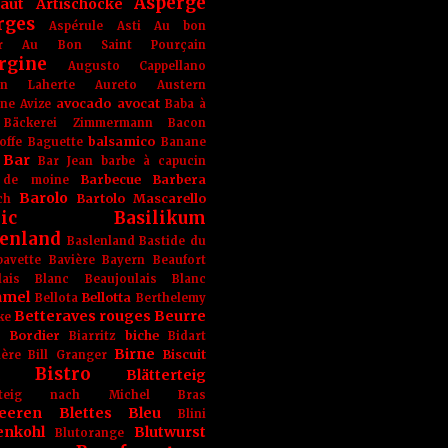
Asperge
haut
Artischocke
rges
Aspérule
Asti
Au bon
r
Au Bon Saint Pourçain
rgine
Augusto Cappellano
ien Laherte
Aureto
Austern
avocado
avocat
gne
Avize
Baba à
Bäckerei Zimmermann
Bacon
balsamico
offe
Baguette
Banane
Bar
Bar Jean
barbe à capucin
Barbecue
Barbera
 de moine
Barolo
Bartolo Mascarello
ch
ic
Basilikum
enland
Baslenland
Bastide du
bavette
Bavière
Bayern
Beaufort
lais Blanc
Beaujoulais Blanc
amel
Bellotta
Bellota
Berthelemy
Betteraves rouges
Beurre
ke
e Bordier
biche
Biarritz
Bidart
Birne
Biscuit
ière
Bill Granger
Bistro
Blätterteig
terteig nach Michel Bras
eeren
Blettes
Bleu
Blini
enkohl
Blutwurst
Blutorange