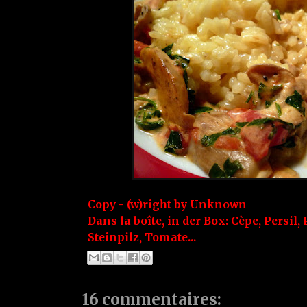
Copy - (w)right by
Unknown
Dans la boîte, in der Box:
Cèpe
,
Persil
,
Steinpilz
,
Tomate...
16 commentaires: